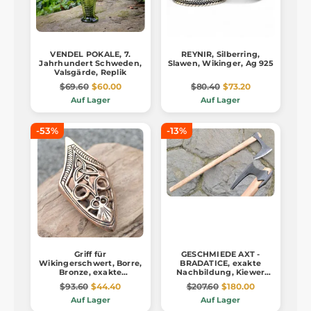
VENDEL POKALE, 7.
REYNIR, Silberring,
Jahrhundert Schweden,
Slawen, Wikinger, Ag 925
Valsgärde, Replik
$69.60
$60.00
$80.40
$73.20
Auf Lager
Auf Lager
-53%
-13%
Griff für
GESCHMIEDE AXT -
Wikingerschwert, Borre,
BRADATICE, exakte
Bronze, exakte
Nachbildung, Kiewer
Nachbildung
Rus
$93.60
$44.40
$207.60
$180.00
Auf Lager
Auf Lager