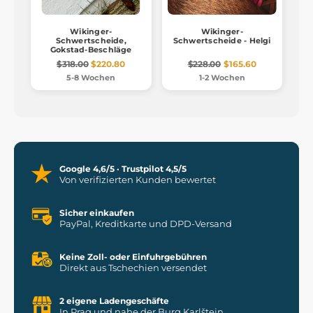
Wikinger-
Wikinger-
Schwertscheide,
Schwertscheide - Helgi
Gokstad-Beschläge
$318.00
$220.80
$228.00
$165.60
5-8 Wochen
1-2 Wochen
Google 4,6/5 · Trustpilot 4,5/5
Von verifizierten Kunden bewertet
Sicher einkaufen
PayPal, Kreditkarte und DPD-Versand
Keine Zoll- oder Einfuhrgebühren
Direkt aus Tschechien versendet
2 eigene Ladengeschäfte
In Prag und nahe der Burg Karlštejn