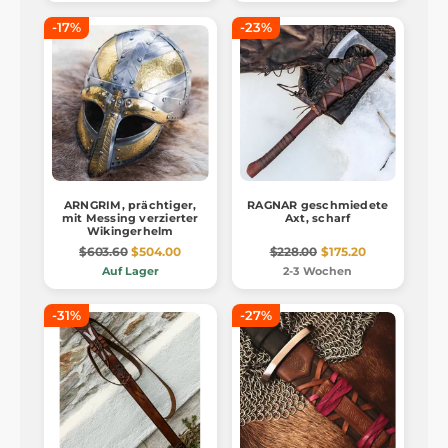
-17%
-23%
ARNGRIM, prächtiger,
RAGNAR geschmiedete
mit Messing verzierter
Axt, scharf
Wikingerhelm
$603.60
$504.00
$228.00
$175.20
Auf Lager
2-3 Wochen
-31%
-27%