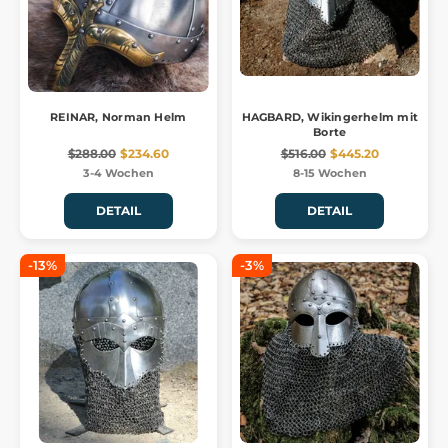
REINAR, Norman Helm
HAGBARD, Wikingerhelm mit
Borte
$288.00
$234.60
$516.00
$445.20
3-4 Wochen
8-15 Wochen
DETAIL
DETAIL
-13%
-3%