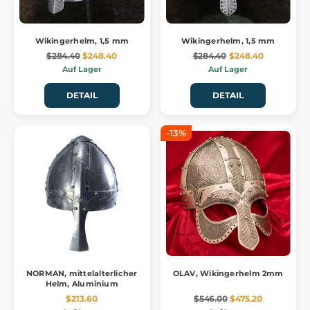
Wikingerhelm, 1,5 mm
Wikingerhelm, 1,5 mm
$284.40
$248.40
$284.40
$248.40
Auf Lager
Auf Lager
DETAIL
DETAIL
-13%
NORMAN, mittelalterlicher
OLAV, Wikingerhelm 2mm
Helm, Aluminium
$213.60
$546.00
$475.20