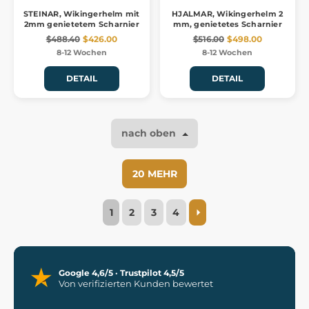
STEINAR, Wikingerhelm mit
HJALMAR, Wikingerhelm 2
2mm genietetem Scharnier
mm, genietetes Scharnier
$488.40
$426.00
$516.00
$498.00
8-12 Wochen
8-12 Wochen
DETAIL
DETAIL
nach oben
20 MEHR
1
2
3
4
Google 4,6/5 · Trustpilot 4,5/5
Von verifizierten Kunden bewertet