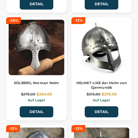
DETAIL
DETAIL
-26%
-13%
SÓLBERG, Norman Helm
HELMET LIKE der Helm von
Gjermundb
$276.00
$204.00
$316.80
$276.00
Auf Lager
Auf Lager
DETAIL
DETAIL
-13%
-13%