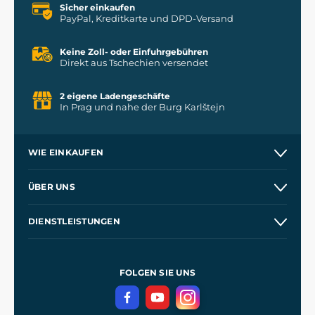
Sicher einkaufen
PayPal, Kreditkarte und DPD-Versand
Keine Zoll- oder Einfuhrgebühren
Direkt aus Tschechien versendet
2 eigene Ladengeschäfte
In Prag und nahe der Burg Karlštejn
WIE EINKAUFEN
Kontakt
ÜBER UNS
Etsy Shop
Unsere Geschichte
DIENSTLEISTUNGEN
Großhandel
Unsere Werkstätten
Versand und Zahlung
Referenzen
und
Kingdom Come: Deliverance
Geschäftsbedingungen
FOLGEN SIE UNS
Datenschutz