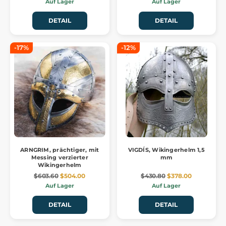
Auf Lager
Auf Lager
DETAIL
DETAIL
-17%
-12%
ARNGRIM, prächtiger, mit
VIGDÍS, Wikingerhelm 1,5
Messing verzierter
mm
Wikingerhelm
$603.60
$504.00
$430.80
$378.00
Auf Lager
Auf Lager
DETAIL
DETAIL