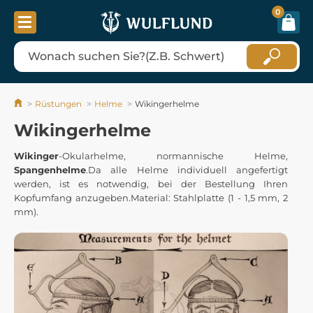
0
Rüstungen
Helme
Wikingerhelme
Wikingerhelme
Wikinger
-Okularhelme, normannische Helme,
Spangenhelme
.Da alle Helme individuell angefertigt
werden, ist es notwendig, bei der Bestellung Ihren
Kopfumfang anzugeben.Material: Stahlplatte (1 - 1,5 mm, 2
mm).