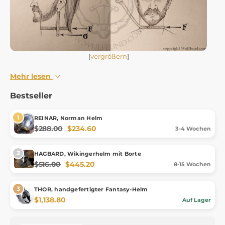
[
vergrößern
]
Mehr lesen
Bestseller
REINAR, Norman Helm
$288.00
$234.60
3-4 Wochen
HAGBARD, Wikingerhelm mit Borte
$516.00
$445.20
8-15 Wochen
THOR, handgefertigter Fantasy-Helm
$1,138.80
Auf Lager