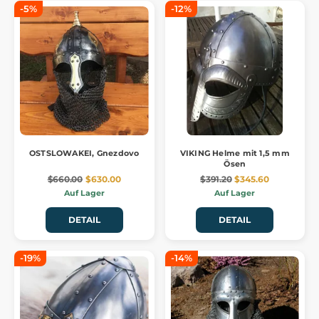
-5%
-12%
OSTSLOWAKEI, Gnezdovo
VIKING Helme mit 1,5 mm
Ösen
$660.00
$630.00
$391.20
$345.60
Auf Lager
Auf Lager
DETAIL
DETAIL
-19%
-14%