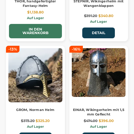
THOR, handgefertigter
STEFNIR, Wikingerhelm mit
Fantasy-Helm
Wangenklappen
$1,138.80
$391.20
$340.80
Auf Lager
Auf Lager
IN DEN
WARENKORB
DETAIL
-13%
-16%
GROM, Norman Helm
EINAR, Wikingerhelm mit 1,5
mm Geflecht
$373.20
$325.20
$474.00
$396.00
Auf Lager
Auf Lager