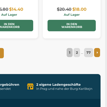
6.80
$14.40
$20.40
$18.00
Auf Lager
Auf Lager
IN DEN
IN DEN
WARENKORB
WARENKORB
1
2
…
77
uhrgebühren
2 eigene Ladengeschäfte
rsendet
In Prag und nahe der Burg Karlštejn