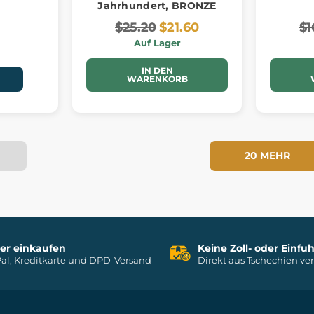
Jahrhundert, BRONZE
$25.20
$21.60
$1
Auf Lager
IN DEN
WARENKORB
20 MEHR
her einkaufen
Keine Zoll- oder Einf
al, Kreditkarte und DPD-Versand
Direkt aus Tschechien ve