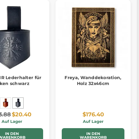
R Lederhalter für
Freya, Wanddekoration,
ken schwarz
Holz 32x46cm
3.88
$20.40
$176.40
Auf Lager
Auf Lager
IN DEN
IN DEN
WARENKORB
WARENKORB