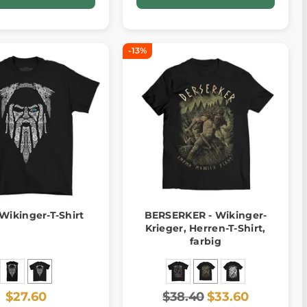
-13%
Wikinger-T-Shirt
BERSERKER - Wikinger-
Krieger, Herren-T-Shirt,
farbig
$27.60
$38.40
$33.60