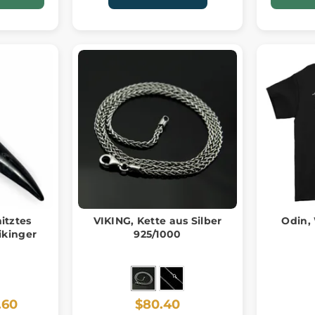
itztes
VIKING, Kette aus Silber
Odin, 
ikinger
925/1000
.60
$80.40