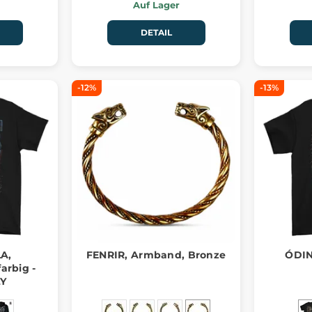
Auf Lager
DETAIL
-12%
-13%
A,
FENRIR, Armband, Bronze
ÓDIN
arbig -
Y