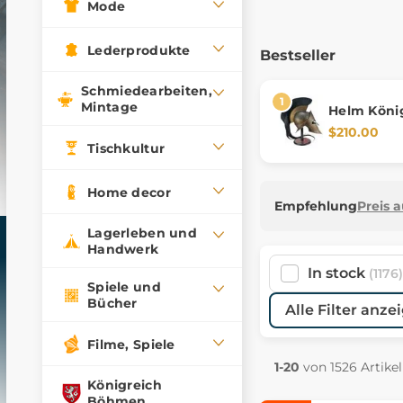
Mode
Lederprodukte
Bestseller
Schmiedearbeiten,
Mintage
Helm Köni
Film 300
$210.00
Tischkultur
Home decor
Empfehlung
Preis 
Lagerleben und
Handwerk
In stock
(1176)
Spiele und
Bücher
Alle Filter anze
Filme, Spiele
1-20
von 1526 Artike
Königreich
Böhmen