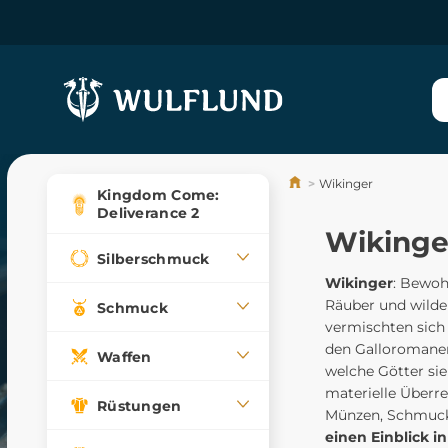
Wikinger
Kingdom Come:
Deliverance 2
Wikinge
Silberschmuck
Wikinger
: Bewoh
Räuber und wild
Schmuck
vermischten sich 
den Galloromanen
Waffen
welche Götter sie
materielle Überre
Rüstungen
Münzen, Schmuck
einen Einblick i