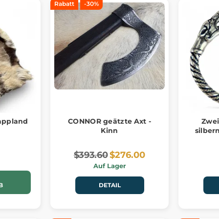
Rabatt
-30%
appland
CONNOR geätzte Axt -
Zwei
Kinn
silber
$393.60
$276.00
Auf Lager
B
DETAIL