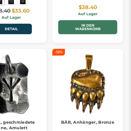
$38.40
8.40
$33.60
Auf Lager
Auf Lager
IN DEN
DETAIL
WARENKORB
-12%
, geschmiedete
BÄR, Anhänger, Bronze
ne, Amulett