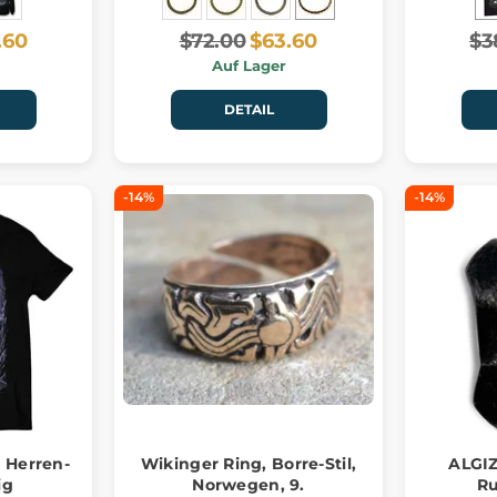
.60
$72.00
$63.60
$3
Auf Lager
DETAIL
-14%
-14%
 Herren-
Wikinger Ring, Borre-Stil,
ALGIZ
ig
Norwegen, 9.
Ru