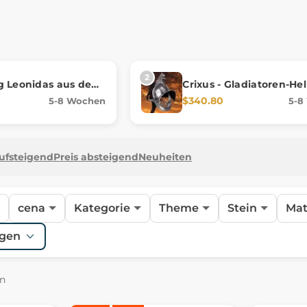
g Leonidas aus dem
Crixus - Gladiatoren-He
$340.80
5-8 Wochen
5-8
aufsteigend
Preis absteigend
Neuheiten
cena
Kategorie
Theme
Stein
Mat
igen
ln