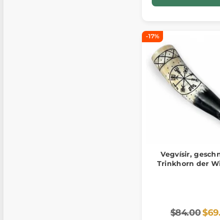
-17%
Vegvísir, geschn
Trinkhorn der W
$84.00
$69