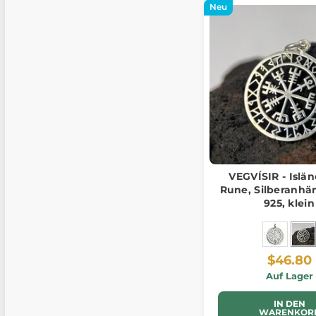
Neu
VEGVÍSIR - Islä
Rune, Silberanhä
925, klein
$46.80
Auf Lager
IN DEN
WARENKOR