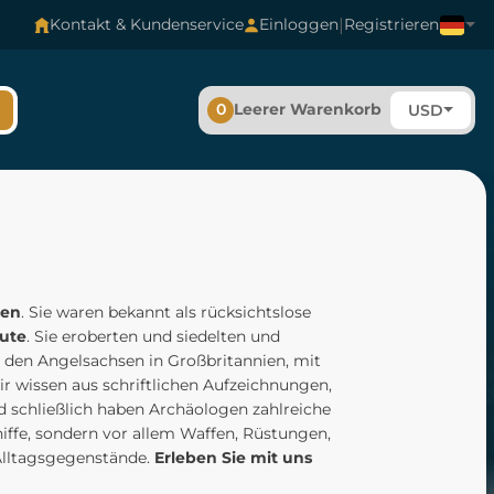
|
Kontakt & Kundenservice
Einloggen
Registrieren
0
Leerer Warenkorb
USD
den
. Sie waren bekannt als rücksichtslose
ute
. Sie eroberten und siedelten und
it den Angelsachsen in Großbritannien, mit
r wissen aus schriftlichen Aufzeichnungen,
d schließlich haben Archäologen zahlreiche
hiffe, sondern vor allem Waffen, Rüstungen,
Alltagsgegenstände.
Erleben Sie mit uns