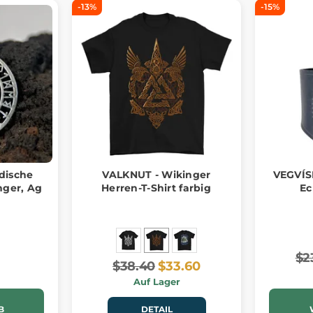
-13%
-15%
ndische
VALKNUT - Wikinger
VEGVÍSI
nger, Ag
Herren-T-Shirt farbig
Ec
$2
$38.40
$33.60
Auf Lager
B
DETAIL