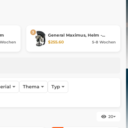
lm
General Maximus, Helm -
Gladiator
$255.60
 Wochen
5-8 Wochen
erial
Thema
Typ
20