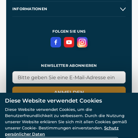
Unsere Geschichte
INFORMATIONEN
Kontakt
Unsere Werkstätten
Allgemeine Geschäftsbedingungen
Referenzen
und
Kingdom Come: Deliverance
Datenschutzerklärung
FOLGEN SIE UNS
NEWSLETTER ABONNIEREN
ANMELDEN
Diese Website verwendet Cookies
Diese Website verwendet Cookies, um die
Benutzerfreundlichkeit zu verbessern. Durch die Nutzung
unserer Website erklären Sie sich mit allen Cookies gemäß
unserer Cookie- Bestimmungen einverstanden.
Schutz
© Alle Rechte vorbehalten. www.wulflund.de 2007-2026.
persönlicher Daten
Powered by
Simplia.cz
, protected by reCAPTCHA.