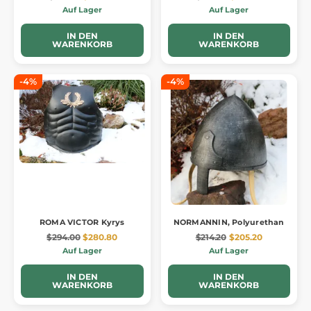
Auf Lager
Auf Lager
IN DEN
IN DEN
WARENKORB
WARENKORB
-4%
-4%
ROMA VICTOR Kyrys
NORMANNIN, Polyurethan
$294.00
$280.80
$214.20
$205.20
Auf Lager
Auf Lager
IN DEN
IN DEN
WARENKORB
WARENKORB