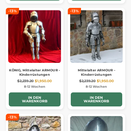
-13%
-13%
KÖNIG, Mittelalter ARMOUR -
Mittelalter ARMOUR -
Kinderrüstungen
Kinderrüstungen
$2,239.20
$1,950.00
$2,239.20
$1,950.00
8-12 Wochen
8-12 Wochen
IN DEN
IN DEN
WARENKORB
WARENKORB
-13%