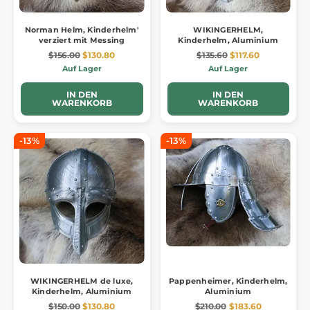
Norman Helm, Kinderhelm'
WIKINGERHELM,
verziert mit Messing
Kinderhelm, Aluminium
$156.00
$130.80
$135.60
$117.60
Auf Lager
Auf Lager
IN DEN
IN DEN
WARENKORB
WARENKORB
-13%
-13%
WIKINGERHELM de luxe,
Pappenheimer, Kinderhelm,
Kinderhelm, Aluminium
Aluminium
$150.00
$130.80
$210.00
$183.60