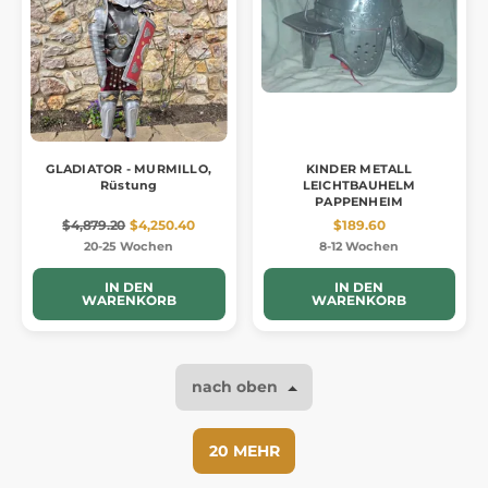
GLADIATOR - MURMILLO,
KINDER METALL
Rüstung
LEICHTBAUHELM
PAPPENHEIM
$4,879.20
$4,250.40
$189.60
20-25 Wochen
8-12 Wochen
IN DEN
IN DEN
WARENKORB
WARENKORB
nach oben
20 MEHR