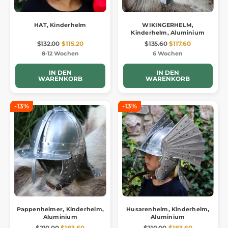
HAT, Kinderhelm
WIKINGERHELM,
Kinderhelm, Aluminium
$132.00
$115.20
$135.60
$117.60
8-12 Wochen
6 Wochen
IN DEN
IN DEN
WARENKORB
WARENKORB
-13%
-13%
Pappenheimer, Kinderhelm,
Husarenhelm, Kinderhelm,
Aluminium
Aluminium
$210.00
$183.60
$210.00
$183.60