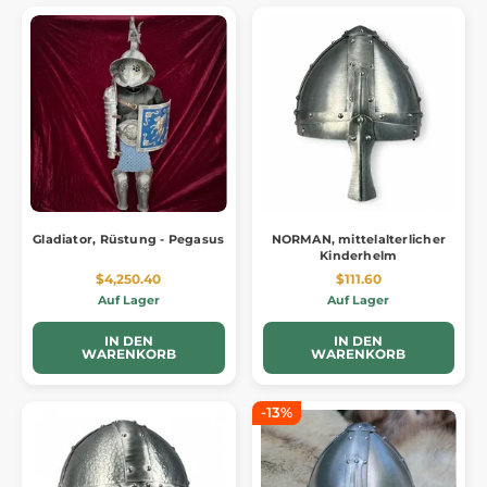
Gladiator, Rüstung - Pegasus
NORMAN, mittelalterlicher
Kinderhelm
$4,250.40
$111.60
Auf Lager
Auf Lager
IN DEN
IN DEN
WARENKORB
WARENKORB
-13%