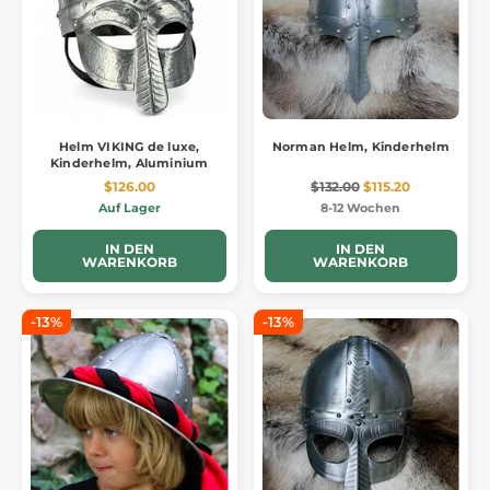
Helm VIKING de luxe,
Norman Helm, Kinderhelm
Kinderhelm, Aluminium
$126.00
$132.00
$115.20
Auf Lager
8-12 Wochen
IN DEN
IN DEN
WARENKORB
WARENKORB
-13%
-13%