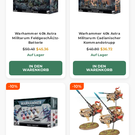
Warhammer 40k Astra
Warhammer 40k Astra
Militarum FeldgeschĂĽtz-
Militarum Cadianischer
Batterie
Kommandotrupp
$50.40
$45.36
$40.80
$36.72
Auf Lager
Auf Lager
IN DEN
IN DEN
WARENKORB
WARENKORB
-10%
-10%