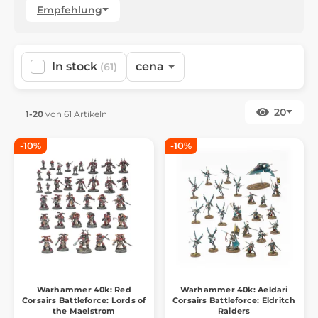
Empfehlung
In stock
cena
(61)
20
1-20
von 61 Artikeln
-10%
-10%
Warhammer 40k: Red
Warhammer 40k: Aeldari
Corsairs Battleforce: Lords of
Corsairs Battleforce: Eldritch
the Maelstrom
Raiders