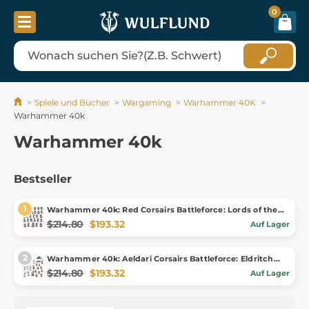
0
Spiele und Bücher
Wargaming
Warhammer 40K
Warhammer 40k
Warhammer 40k
Bestseller
Warhammer 40k: Red Corsairs Battleforce: Lords of the
Maelstrom
$214.80
$193.32
Auf Lager
Warhammer 40k: Aeldari Corsairs Battleforce: Eldritch
Raiders
$214.80
$193.32
Auf Lager