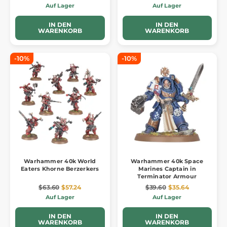
Auf Lager
Auf Lager
IN DEN
IN DEN
WARENKORB
WARENKORB
-10%
-10%
Warhammer 40k World
Warhammer 40k Space
Eaters Khorne Berzerkers
Marines Captain in
Terminator Armour
$63.60
$57.24
$39.60
$35.64
Auf Lager
Auf Lager
IN DEN
IN DEN
WARENKORB
WARENKORB