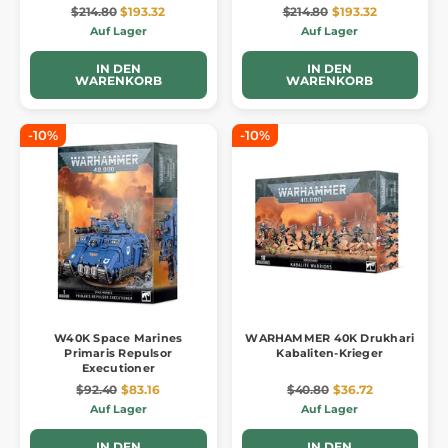
$214.80
$193.32
$214.80
$193.32
Auf Lager
Auf Lager
IN DEN
IN DEN
WARENKORB
WARENKORB
-10%
-10%
W40K Space Marines
WARHAMMER 40K Drukhari
Primaris Repulsor
Kabaliten-Krieger
Executioner
$92.40
$83.16
$40.80
$36.72
Auf Lager
Auf Lager
IN DEN
IN DEN