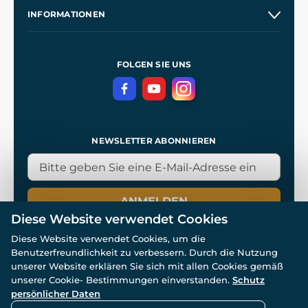
Unsere Geschichte
INFORMATIONEN
Kontakt
Unsere Werkstätten
Allgemeine Geschäftsbedingungen
Referenzen
und
Kingdom Come: Deliverance
Datenschutzerklärung
FOLGEN SIE UNS
NEWSLETTER ABONNIEREN
ANMELDEN
Diese Website verwendet Cookies
Diese Website verwendet Cookies, um die
Benutzerfreundlichkeit zu verbessern. Durch die Nutzung
unserer Website erklären Sie sich mit allen Cookies gemäß
unserer Cookie- Bestimmungen einverstanden.
Schutz
© Alle Rechte vorbehalten. www.wulflund.de 2007-2026.
persönlicher Daten
Powered by
Simplia.cz
, protected by reCAPTCHA.