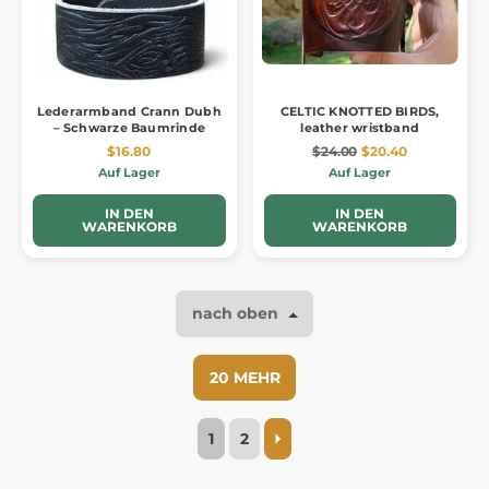
Lederarmband Crann Dubh
CELTIC KNOTTED BIRDS,
– Schwarze Baumrinde
leather wristband
$16.80
$24.00
$20.40
Auf Lager
Auf Lager
IN DEN
IN DEN
WARENKORB
WARENKORB
nach oben
20 MEHR
1
2