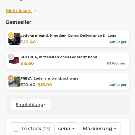
Mehr lesen
Bestseller
Lederarmband, Kingdom Come: Deliverance II, Logo
$20.40
Auf Lager
GOTHICA, mittelalterliches Lederarmband
$15.60
1-2 Wochen
FREYA, Lederarmband, schwarz
$20.40
$18.00
Auf Lager
Empfehlung
In stock
cena
Markierung
(25)