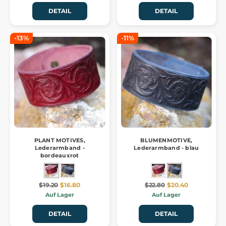
DETAIL
DETAIL
-13%
-11%
PLANT MOTIVES,
BLUMENMOTIVE,
Lederarmband -
Lederarmband - blau
bordeauxrot
$19.20
$16.80
$22.80
$20.40
Auf Lager
Auf Lager
DETAIL
DETAIL