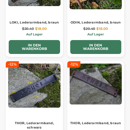
LOKI, Lederarmband, braun
ODIN, Lederarmband, braun
$20.40
$18.00
$20.40
$18.00
Auf Lager
Auf Lager
IN DEN
IN DEN
WARENKORB
WARENKORB
-12%
-12%
THOR, Lederarmband,
THOR, Lederarmband, braun
schwarz