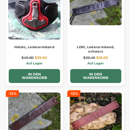
HAGAL, Lederarmband
LOKI, Lederarmband,
schwarz
$49.80
$39.60
$20.40
$18.00
Auf Lager
Auf Lager
IN DEN
IN DEN
WARENKORB
WARENKORB
-12%
-12%