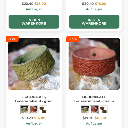
$20.40
$18.00
$20.40
$18.00
Auf Lager
Auf Lager
IN DEN
IN DEN
WARENKORB
WARENKORB
-13%
-13%
EICHENBLATT,
EICHENBLATT,
Lederarmband - grün
Lederarmband - braun
$19.20
$16.80
$19.20
$16.80
Auf Lager
Auf Lager