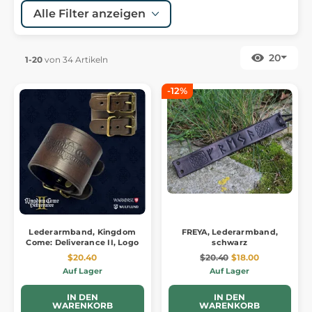
Alle Filter anzeigen
20
1-20
von 34 Artikeln
-12%
Lederarmband, Kingdom
FREYA, Lederarmband,
Come: Deliverance II, Logo
schwarz
$20.40
$20.40
$18.00
Auf Lager
Auf Lager
IN DEN
IN DEN
WARENKORB
WARENKORB