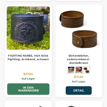
FIGHTING HARES, Irish Stick
Eichenblätter,
Fighting, Armband, schwarz
Lederarmband -
dunkelbraun
$27.60
$15.60
Auf Lager
Auf Lager
IN DEN
WARENKORB
DETAIL