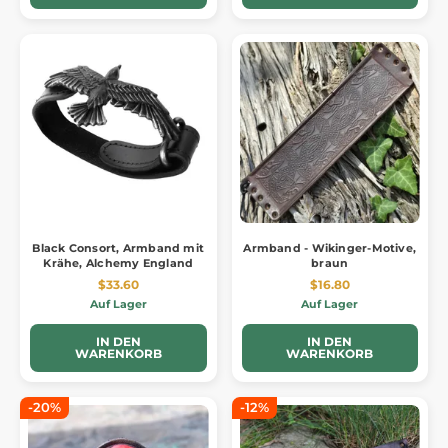
Black Consort, Armband mit
Armband - Wikinger-Motive,
Krähe, Alchemy England
braun
$33.60
$16.80
Auf Lager
Auf Lager
IN DEN
IN DEN
WARENKORB
WARENKORB
-20%
-12%