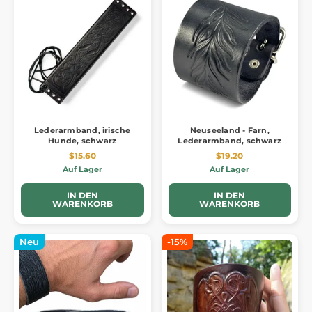
Lederarmband, irische
Neuseeland - Farn,
Hunde, schwarz
Lederarmband, schwarz
$15.60
$19.20
Auf Lager
Auf Lager
IN DEN
IN DEN
WARENKORB
WARENKORB
Neu
-15%