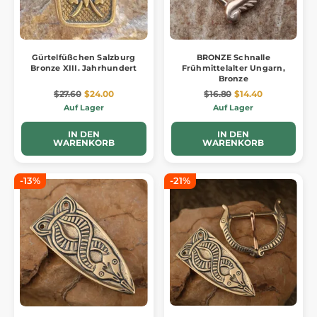
Gürtelfüßchen Salzburg
BRONZE Schnalle
Bronze XIII. Jahrhundert
Frühmittelalter Ungarn,
Bronze
$27.60
$24.00
$16.80
$14.40
Auf Lager
Auf Lager
IN DEN
IN DEN
WARENKORB
WARENKORB
-13%
-21%