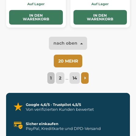
Auf Lager
Auf Lager
IN DEN
IN DEN
WARENKORB
WARENKORB
nach oben
20 MEHR
1
2
…
14
Google 4,6/5 · Trustpilot 4,5/5
Von verifizierten Kunden bewertet
Sicher einkaufen
PayPal, Kreditkarte und DPD-Versand