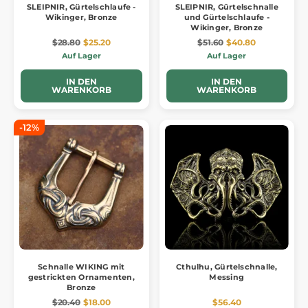
SLEIPNIR, Gürtelschlaufe -
SLEIPNIR, Gürtelschnalle
Wikinger, Bronze
und Gürtelschlaufe -
Wikinger, Bronze
$28.80
$25.20
$51.60
$40.80
Auf Lager
Auf Lager
IN DEN
IN DEN
WARENKORB
WARENKORB
-12%
Schnalle WIKING mit
Cthulhu, Gürtelschnalle,
gestrickten Ornamenten,
Messing
Bronze
$20.40
$18.00
$56.40