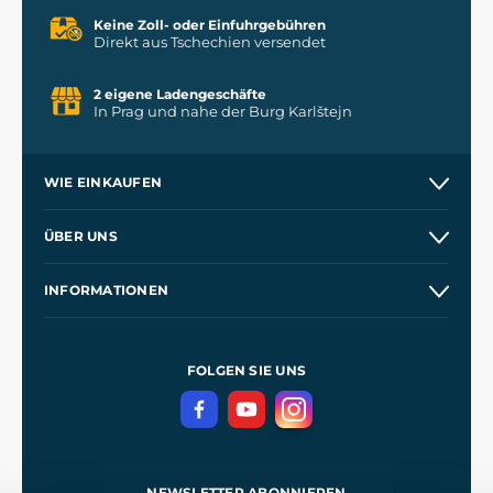
Keine Zoll- oder Einfuhrgebühren
Direkt aus Tschechien versendet
2 eigene Ladengeschäfte
In Prag und nahe der Burg Karlštejn
WIE EINKAUFEN
Versand und Zahlung
ÜBER UNS
Großhandel
Unsere Geschichte
INFORMATIONEN
Kontakt
Unsere Werkstätten
Allgemeine Geschäftsbedingungen
Referenzen
und
Kingdom Come: Deliverance
Datenschutzerklärung
FOLGEN SIE UNS
NEWSLETTER ABONNIEREN