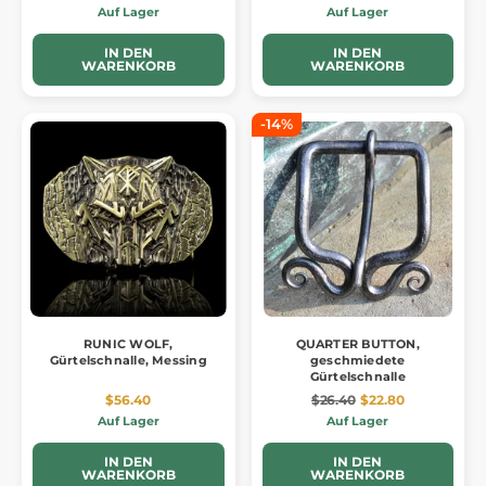
Auf Lager
Auf Lager
IN DEN
IN DEN
WARENKORB
WARENKORB
-14%
RUNIC WOLF,
QUARTER BUTTON,
Gürtelschnalle, Messing
geschmiedete
Gürtelschnalle
$56.40
$26.40
$22.80
Auf Lager
Auf Lager
IN DEN
IN DEN
WARENKORB
WARENKORB