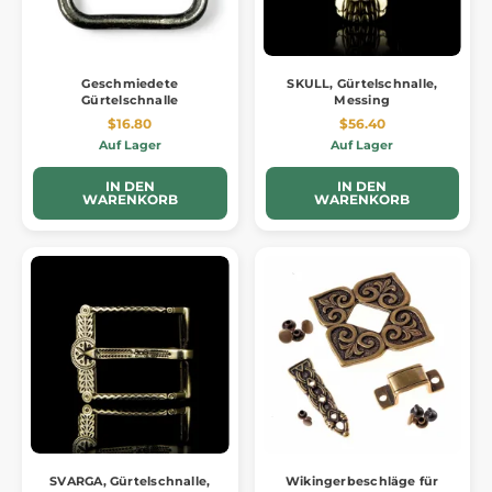
Geschmiedete
SKULL, Gürtelschnalle,
Gürtelschnalle
Messing
$16.80
$56.40
Auf Lager
Auf Lager
IN DEN
IN DEN
WARENKORB
WARENKORB
SVARGA, Gürtelschnalle,
Wikingerbeschläge für