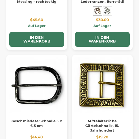
Messing - rechteckig
Lederranzen, Borre-Stil
$45.60
$30.00
Auf Lager
Auf Lager
IN DEN
IN DEN
WARENKORB
WARENKORB
Geschmiedete Schnalle 5 x
Mittelalterliche
6,5 cm
Gürtelschnalle, 15.
Jahrhundert
$14.40
$19.20