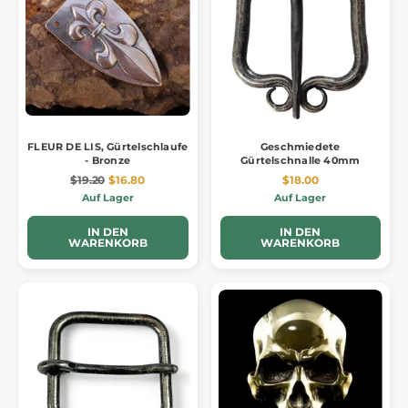
FLEUR DE LIS, Gürtelschlaufe
Geschmiedete
- Bronze
Gürtelschnalle 40mm
$19.20
$16.80
$18.00
Auf Lager
Auf Lager
IN DEN
IN DEN
WARENKORB
WARENKORB