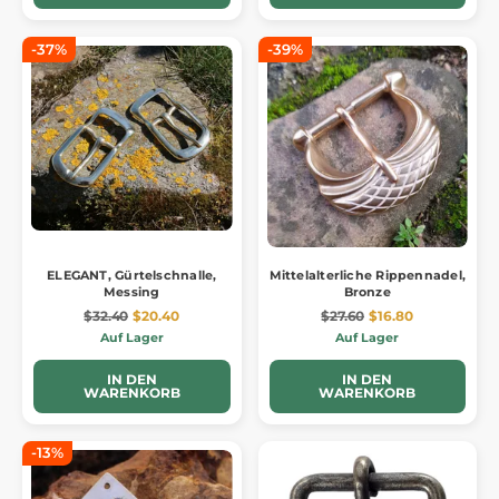
-37%
-39%
ELEGANT, Gürtelschnalle,
Mittelalterliche Rippennadel,
Messing
Bronze
$32.40
$20.40
$27.60
$16.80
Auf Lager
Auf Lager
IN DEN
IN DEN
WARENKORB
WARENKORB
-13%