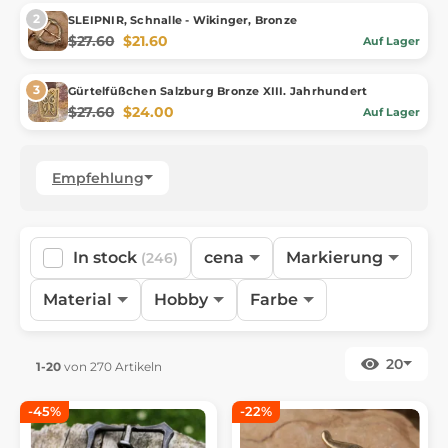
SLEIPNIR, Schnalle - Wikinger, Bronze
$27.60
$21.60
Auf Lager
Gürtelfüßchen Salzburg Bronze XIII. Jahrhundert
$27.60
$24.00
Auf Lager
Empfehlung
In stock
cena
Markierung
(246)
Material
Hobby
Farbe
20
1-20
von 270 Artikeln
-45%
-22%