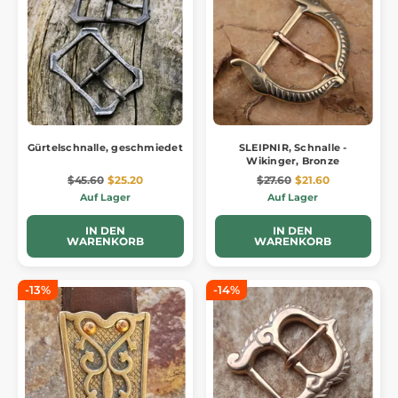
Gürtelschnalle, geschmiedet
SLEIPNIR, Schnalle -
Wikinger, Bronze
$45.60
$25.20
$27.60
$21.60
Auf Lager
Auf Lager
IN DEN
IN DEN
WARENKORB
WARENKORB
-13%
-14%