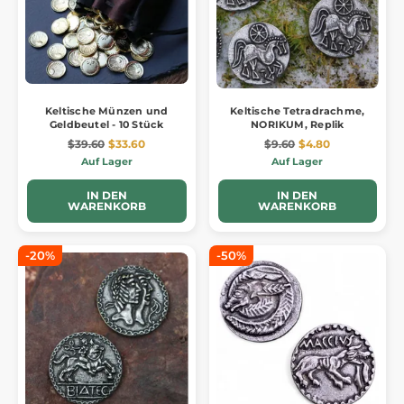
Keltische Münzen und
Keltische Tetradrachme,
Geldbeutel - 10 Stück
NORIKUM, Replik
$39.60
$33.60
$9.60
$4.80
Auf Lager
Auf Lager
IN DEN
IN DEN
WARENKORB
WARENKORB
-20%
-50%