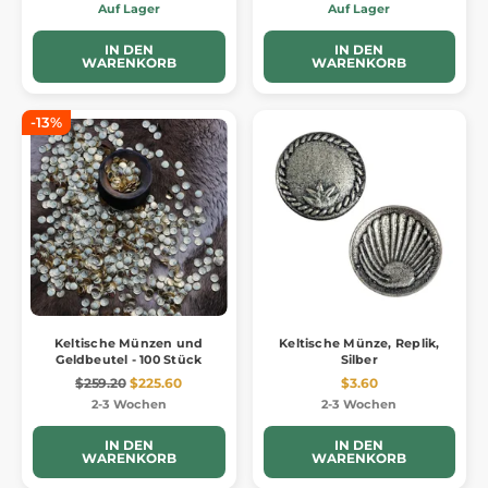
Auf Lager
Auf Lager
IN DEN
IN DEN
WARENKORB
WARENKORB
-13%
Keltische Münzen und
Keltische Münze, Replik,
Geldbeutel - 100 Stück
Silber
$259.20
$225.60
$3.60
2-3 Wochen
2-3 Wochen
IN DEN
IN DEN
WARENKORB
WARENKORB