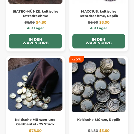
BIATEC-MÜNZE, keltische
MACCIUS, keltische
Tetradrachme
Tetradrachme, Replik
$6.00
$4.80
$6.00
$3.00
Auf Lager
Auf Lager
IN DEN
IN DEN
WARENKORB
WARENKORB
-25%
Keltische Münzen und
Keltische Münze, Replik
Geldbeutel - 25 Stück
$78.00
$4.80
$3.60