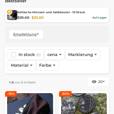
Bestseller
Keltische Münzen und Geldbeutel - 10 Stück
$39.60
$33.60
Auf Lager
Empfehlung
In stock
cena
Markierung
(6)
Material
Farbe
20
1-8
von 8 Artikeln
-15%
-50%