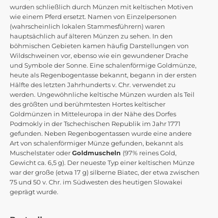
wurden schließlich durch Münzen mit keltischen Motiven
wie einem Pferd ersetzt. Namen von Einzelpersonen
(wahrscheinlich lokalen Stammesführern) waren
hauptsächlich auf älteren Münzen zu sehen. In den
böhmischen Gebieten kamen häufig Darstellungen von
Wildschweinen vor, ebenso wie ein gewundener Drache
und Symbole der Sonne. Eine schalenförmige Goldmünze,
heute als Regenbogentasse bekannt, begann in der ersten
Hälfte des letzten Jahrhunderts v. Chr. verwendet zu
werden. Ungewöhnliche keltische Münzen wurden als Teil
des größten und berühmtesten Hortes keltischer
Goldmünzen in Mitteleuropa in der Nähe des Dorfes
Podmokly in der Tschechischen Republik im Jahr 1771
gefunden. Neben Regenbogentassen wurde eine andere
Art von schalenförmiger Münze gefunden, bekannt als
Muschelstater oder
Goldmuscheln
(97% reines Gold,
Gewicht ca. 6,5 g). Der neueste Typ einer keltischen Münze
war der große (etwa 17 g) silberne Biatec, der etwa zwischen
75 und 50 v. Chr. im Südwesten des heutigen Slowakei
geprägt wurde.