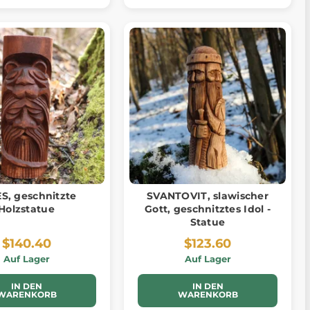
S, geschnitzte
SVANTOVIT, slawischer
Holzstatue
Gott, geschnitztes Idol -
Statue
$140.40
$123.60
Auf Lager
Auf Lager
IN DEN
IN DEN
WARENKORB
WARENKORB