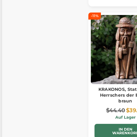
-11%
KRAKONOS, Stat
Herrschers der 
braun
$44.40
$39
Auf Lager
IN DEN
WARENKOR