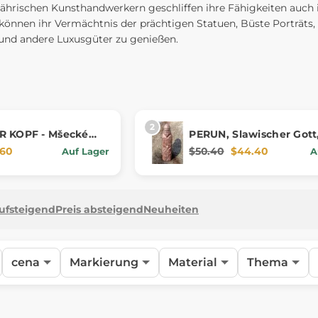
rischen Kunsthandwerkern geschliffen ihre Fähigkeiten auch
r können ihr Vermächtnis der prächtigen Statuen, Büste Porträts,
 und andere Luxusgüter zu genießen.
R KOPF - Mšecké
PERUN, Slawischer Gott
(Mühle)
Kunststein - braun
.60
$50.40
$44.40
Auf Lager
A
aufsteigend
Preis absteigend
Neuheiten
cena
Markierung
Material
Thema