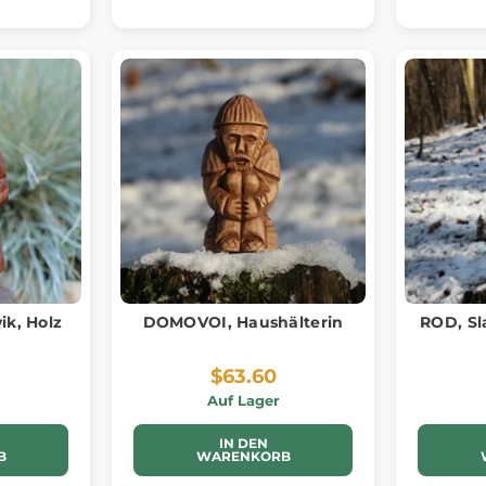
k, Holz
DOMOVOI, Haushälterin
ROD, Sl
$63.60
Auf Lager
IN DEN
B
WARENKORB