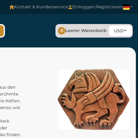
|
Kontakt & Kundenservice
Einloggen
Registrieren
0
Leerer Warenkorb
USD
aus den
 berühmte
ie Kelten,
benso wie
 Werk
ider
ks finden.