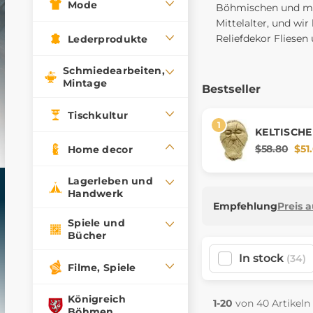
Mode
Böhmischen und mäh
Mittelalter, und wi
Reliefdekor Fliesen
Lederprodukte
Schmiedearbeiten,
Mintage
Bestseller
Tischkultur
KELTISCHE
Žehrovice 
$58.80
$51
Home decor
Lagerleben und
Handwerk
Empfehlung
Preis 
Spiele und
Bücher
In stock
(34)
Filme, Spiele
Königreich
1-20
von 40 Artikeln
Böhmen