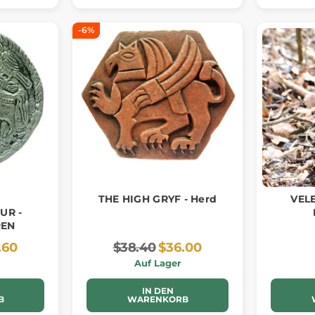
-6%
THE HIGH GRYF - Herd
VELE
UR -
EN
.60
$38.40
$36.00
Auf Lager
IN DEN
B
WARENKORB