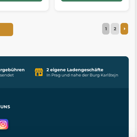
1
2
uhrgebühren
2 eigene Ladengeschäfte
rsendet
In Prag und nahe der Burg Karlštejn
 UNS