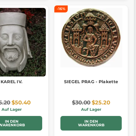
-16%
KAREL IV.
SIEGEL PRAG - Plakette
5.20
$50.40
$30.00
$25.20
Auf Lager
Auf Lager
IN DEN
IN DEN
WARENKORB
WARENKORB