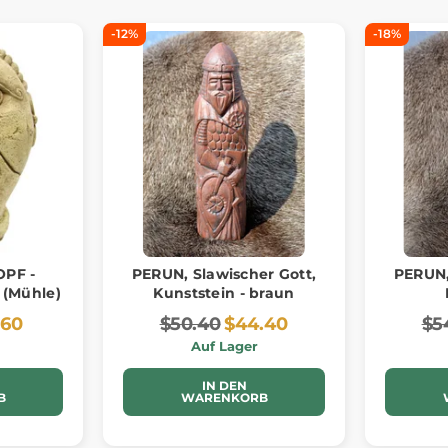
-12%
-18%
OPF -
PERUN, Slawischer Gott,
PERUN,
 (Mühle)
Kunststein - braun
.60
$50.40
$44.40
$5
Auf Lager
IN DEN
B
WARENKORB