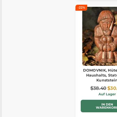
-22%
DOMOVNIK, Hüte
Haushalts, Stat
Kunststei
$38.40
$30
Auf Lager
IN DEN
WARENKOR