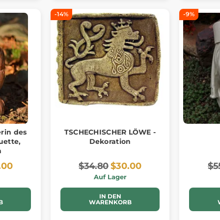
-14%
-9%
rin des
TSCHECHISCHER LÖWE -
uette,
Dekoration
n
.00
$34.80
$30.00
$5
Auf Lager
IN DEN
B
WARENKORB