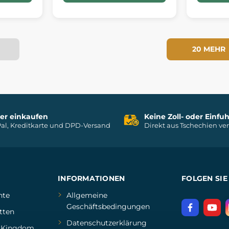
20 MEHR
her einkaufen
Keine Zoll- oder Einf
al, Kreditkarte und DPD-Versand
Direkt aus Tschechien ve
INFORMATIONEN
FOLGEN SIE
hte
Allgemeine
Geschäftsbedingungen
tten
Datenschutzerklärung
d
Kingdom