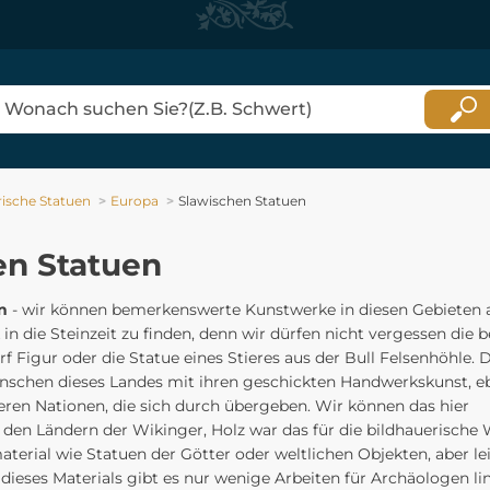
rische Statuen
Europa
Slawischen Statuen
en Statuen
n
- wir können bemerkenswerte Kunstwerke in diesen Gebieten 
n die Steinzeit zu finden, denn wir dürfen nicht vergessen die
 Figur oder die Statue eines Stieres aus der Bull Felsenhöhle. D
nschen dieses Landes mit ihren geschickten Handwerkskunst, e
ren Nationen, die sich durch übergeben. Wir können das hier
den Ländern der Wikinger, Holz war das für die bildhauerische
erial wie Statuen der Götter oder weltlichen Objekten, aber le
dieses Materials gibt es nur wenige Arbeiten für Archäologen lin