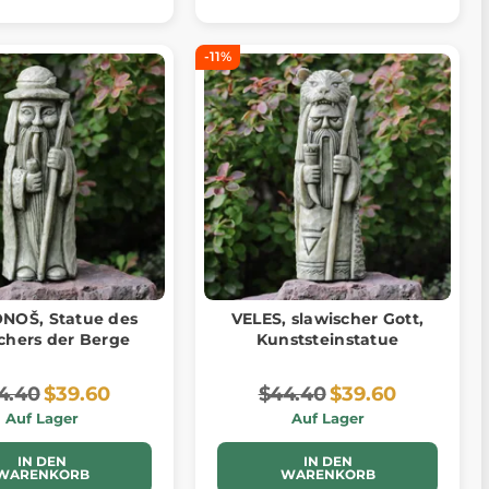
-11%
NOŠ, Statue des
VELES, slawischer Gott,
chers der Berge
Kunststeinstatue
4.40
$39.60
$44.40
$39.60
Auf Lager
Auf Lager
IN DEN
IN DEN
WARENKORB
WARENKORB