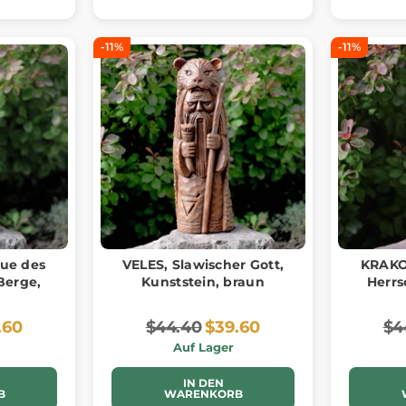
-11%
-11%
ue des
VELES, Slawischer Gott,
KRAKO
Berge,
Kunststein, braun
Herrs
.60
$44.40
$39.60
$4
Auf Lager
IN DEN
B
WARENKORB