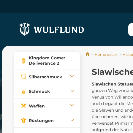
Home decor
Histo
Kingdom Come:
Deliverance 2
Slawisch
Silberschmuck
Slawischen Statue
ganzen Weg zurück i
Schmuck
Venus von Willendorf
auch begabt die Me
Waffen
die Slawen und ande
übernehmen, wie in 
Rüstungen
verwendet Primärmat
aufgrund der Natur 