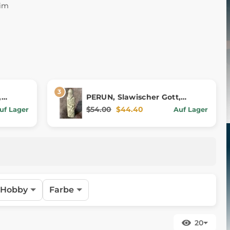
 im
,
PERUN, Slawischer Gott,
Kunststein
$54.00
$44.40
uf Lager
Auf Lager
Hobby
Farbe
20