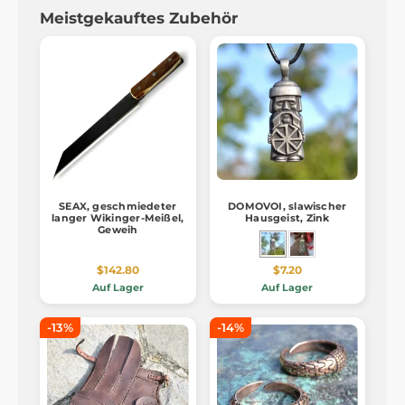
Meistgekauftes Zubehör
SEAX, geschmiedeter
DOMOVOI, slawischer
langer Wikinger-Meißel,
Hausgeist, Zink
Geweih
$142.80
$7.20
Auf Lager
Auf Lager
-13%
-14%