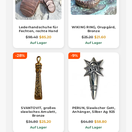
Lederhandschuhe für
WIKING RING, Orupgård,
Fechten, rechte Hand
Bronze
$98.40
$85.20
$25.20
$21.60
Auf Lager
Auf Lager
-28%
-9%
SVANTOVIT, großes
PERUN, Slawischer Gott,
slawisches Amulett,
Anhänger, Silber Ag 925
Bronze
$34.80
$25.20
$64.80
$58.80
Auf Lager
Auf Lager