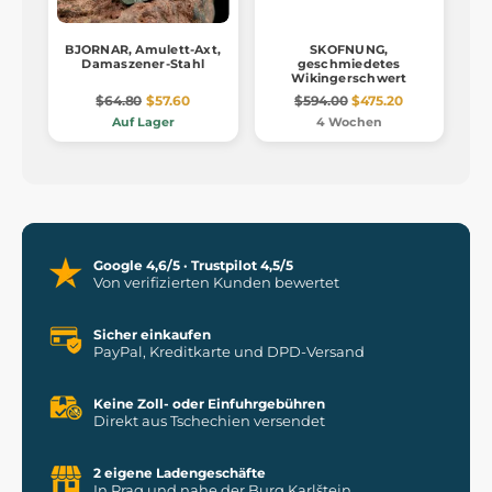
BJORNAR, Amulett-Axt,
SKOFNUNG,
Damaszener-Stahl
geschmiedetes
Wikingerschwert
$64.80
$57.60
$594.00
$475.20
Auf Lager
4 Wochen
Google 4,6/5 · Trustpilot 4,5/5
Von verifizierten Kunden bewertet
Sicher einkaufen
PayPal, Kreditkarte und DPD-Versand
Keine Zoll- oder Einfuhrgebühren
Direkt aus Tschechien versendet
2 eigene Ladengeschäfte
In Prag und nahe der Burg Karlštejn