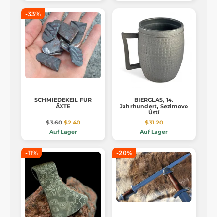
-33%
SCHMIEDEKEIL FÜR
BIERGLAS, 14.
ÄXTE
Jahrhundert, Sezimovo
Ústí
$3.60
$2.40
$31.20
Auf Lager
Auf Lager
-11%
-20%