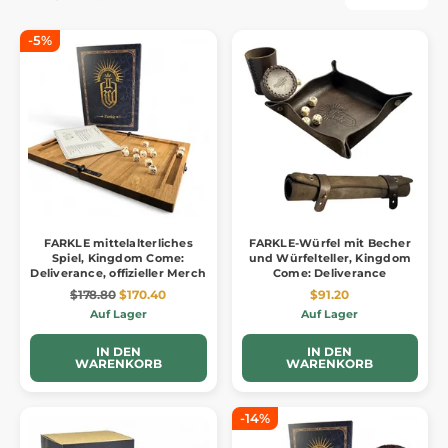
-5%
FARKLE mittelalterliches
FARKLE-Würfel mit Becher
Spiel, Kingdom Come:
und Würfelteller, Kingdom
Deliverance, offizieller Merch
Come: Deliverance
$178.80
$170.40
$91.20
Auf Lager
Auf Lager
IN DEN
IN DEN
WARENKORB
WARENKORB
-14%