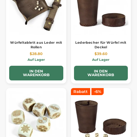
Würfeltablett aus Leder mit
Lederbecher für Würfel mit
Rollen
Deckel
$28.80
$39.60
Auf Lager
Auf Lager
IN DEN
IN DEN
WARENKORB
WARENKORB
Rabatt
-6%