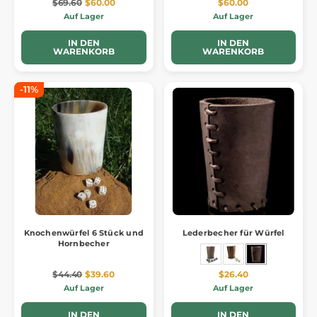
$69.60
$60.00
$60.00
Auf Lager
Auf Lager
IN DEN
IN DEN
WARENKORB
WARENKORB
-11%
Knochenwürfel 6 Stück und
Lederbecher für Würfel
Hornbecher
$44.40
$39.60
$26.40
Auf Lager
Auf Lager
IN DEN
IN DEN