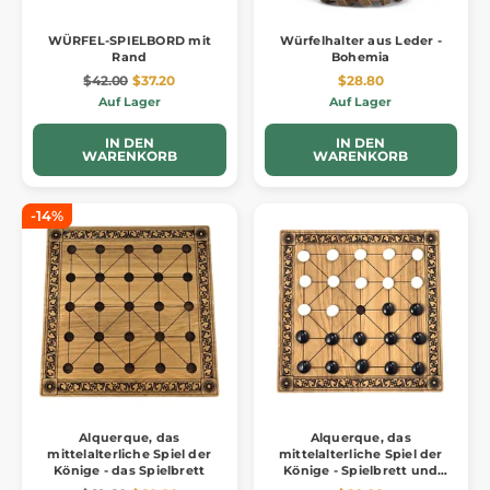
WÜRFEL-SPIELBORD mit
Würfelhalter aus Leder -
Rand
Bohemia
$42.00
$37.20
$28.80
Auf Lager
Auf Lager
IN DEN
IN DEN
WARENKORB
WARENKORB
-14%
Alquerque, das
Alquerque, das
mittelalterliche Spiel der
mittelalterliche Spiel der
Könige - das Spielbrett
Könige - Spielbrett und
Spielsteine