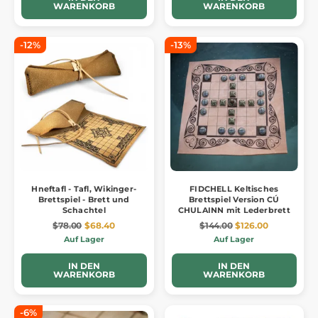
WARENKORB
WARENKORB
-12%
-13%
Hneftafl - Tafl, Wikinger-
FIDCHELL Keltisches
Brettspiel - Brett und
Brettspiel Version CÚ
Schachtel
CHULAINN mit Lederbrett
$78.00
$68.40
$144.00
$126.00
Auf Lager
Auf Lager
IN DEN
IN DEN
WARENKORB
WARENKORB
-6%