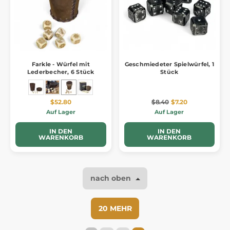
Farkle - Würfel mit
Geschmiedeter Spielwürfel, 1
Lederbecher, 6 Stück
Stück
$52.80
$8.40
$7.20
Auf Lager
Auf Lager
IN DEN
IN DEN
WARENKORB
WARENKORB
nach oben
20 MEHR