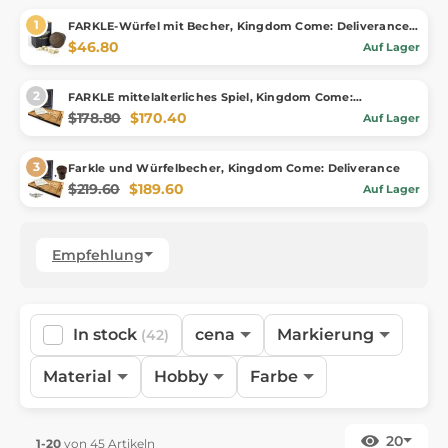
FARKLE-Würfel mit Becher, Kingdom Come: Deliverance,
offizielles Merch
$46.80
Auf Lager
FARKLE mittelalterliches Spiel, Kingdom Come:
Deliverance, offizieller Merch
$178.80
$170.40
Auf Lager
Farkle und Würfelbecher, Kingdom Come: Deliverance
$219.60
$189.60
Auf Lager
Empfehlung
In stock
cena
Markierung
(42)
Material
Hobby
Farbe
20
1-20
von 45 Artikeln