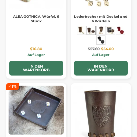
ALEA GOTHICA, Würfel, 6
Lederbecher mit Deckel und
Stück
6 Würfeln
$16.80
$57.60
$54.00
Auf Lager
Auf Lager
IN DEN
IN DEN
WARENKORB
WARENKORB
-11%