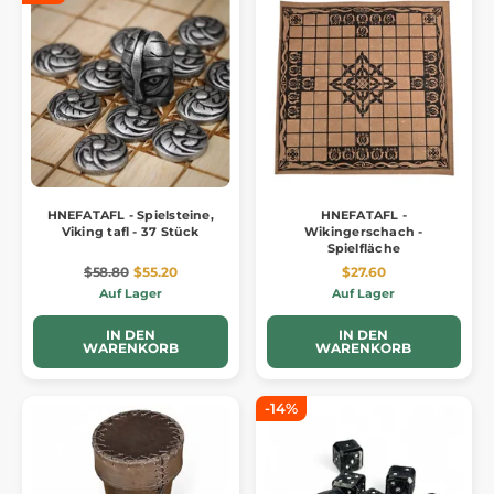
HNEFATAFL - Spielsteine,
HNEFATAFL -
Viking tafl - 37 Stück
Wikingerschach -
Spielfläche
$58.80
$55.20
$27.60
Auf Lager
Auf Lager
IN DEN
IN DEN
WARENKORB
WARENKORB
-14%