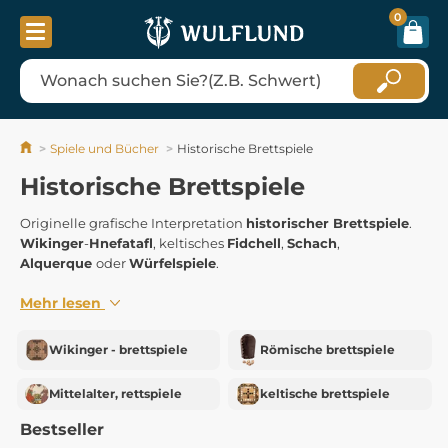
0
Spiele und Bücher
Historische Brettspiele
Historische Brettspiele
Originelle grafische Interpretation
historischer Brettspiele
.
Wikinger
-
Hnefatafl
, keltisches
Fidchell
,
Schach
,
Alquerque
oder
Würfelspiele
.
Mehr lesen
Wikinger - brettspiele
Römische brettspiele
Mittelalter, rettspiele
keltische brettspiele
Bestseller