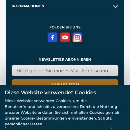
Unsere Geschichte
INFORMATIONEN
Kontakt
Unsere Werkstätten
Allgemeine Geschäftsbedingungen
Referenzen
und
Kingdom Come: Deliverance
Datenschutzerklärung
FOLGEN SIE UNS
NEWSLETTER ABONNIEREN
ANMELDEN
Diese Website verwendet Cookies
Diese Website verwendet Cookies, um die
Benutzerfreundlichkeit zu verbessern. Durch die Nutzung
unserer Website erklären Sie sich mit allen Cookies gemäß
unserer Cookie- Bestimmungen einverstanden.
Schutz
© Alle Rechte vorbehalten. www.wulflund.de 2007-2026.
persönlicher Daten
Powered by
Simplia.cz
, protected by reCAPTCHA.