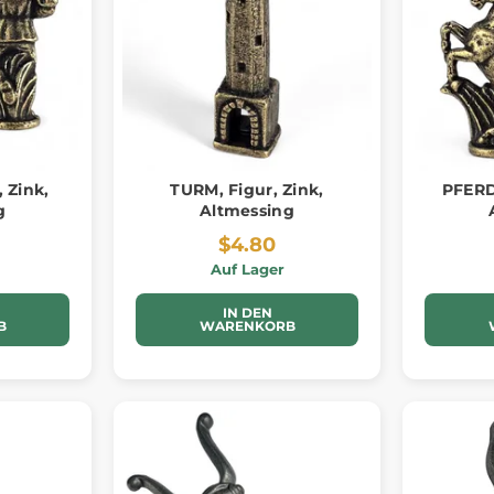
 Zink,
TURM, Figur, Zink,
PFERD,
g
Altmessing
$4.80
Auf Lager
IN DEN
B
WARENKORB