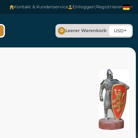
|
Kontakt & Kundenservice
Einloggen
Registrieren
0
Leerer Warenkorb
USD