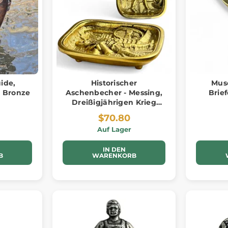
uide,
Historischer
Muse
, Bronze
Aschenbecher - Messing,
Brief
Dreißigjährigen Krieg
Inspiration
$70.80
Auf Lager
IN DEN
B
WARENKORB