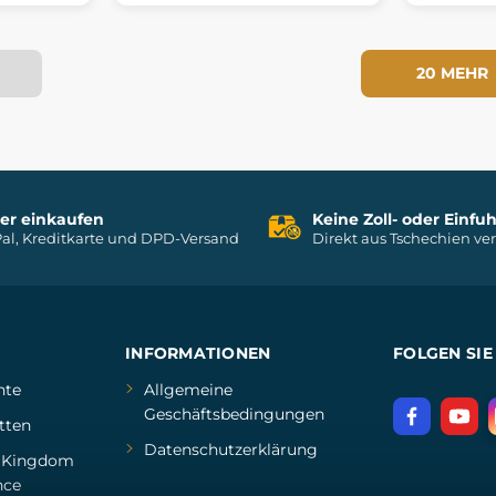
20 MEHR
her einkaufen
Keine Zoll- oder Einf
al, Kreditkarte und DPD-Versand
Direkt aus Tschechien ve
INFORMATIONEN
FOLGEN SIE
hte
Allgemeine
Geschäftsbedingungen
tten
Datenschutzerklärung
d
Kingdom
nce