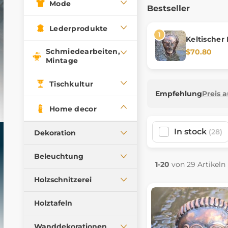
Mode
Bestseller
Lederprodukte
Keltischer
Spaziersto
Schmiedearbeiten,
$70.80
Mintage
Tischkultur
Empfehlung
Preis 
Home decor
In stock
(28)
Dekoration
Figuren, Lampen
Beleuchtung
1-20
von 29 Artikeln
Schmuckkästchen,
Deckenleuchten
Schachteln
Holzschnitzerei
Tischlampen
Tassen, Kelche
Statuetten und Truhen
Holztafeln
Öllampen
Historische Miniaturen
Wandlampen
Wanddekorationen
Produkte aus Geweih