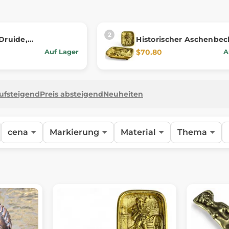
 Druide,
Historischer Aschenbec
ckkopf, Bronze
Messing, Dreißigjährige
$70.80
Auf Lager
A
Inspiration
aufsteigend
Preis absteigend
Neuheiten
cena
Markierung
Material
Thema