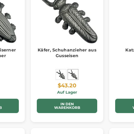
iserner
Käfer, Schuhanzieher aus
Kat
her
Gusseisen
$43.20
Auf Lager
IN DEN
B
WARENKORB