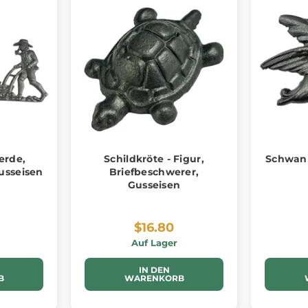
erde,
Schildkröte - Figur,
Schwan 
Gusseisen
Briefbeschwerer,
Gusseisen
$16.80
Auf Lager
IN DEN
B
WARENKORB