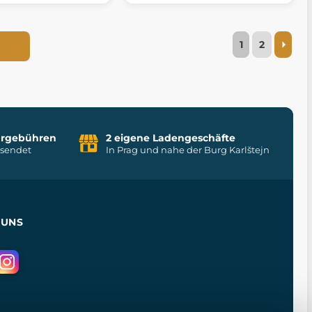
1
2
uhrgebühren
2 eigene Ladengeschäfte
rsendet
In Prag und nahe der Burg Karlštejn
 UNS