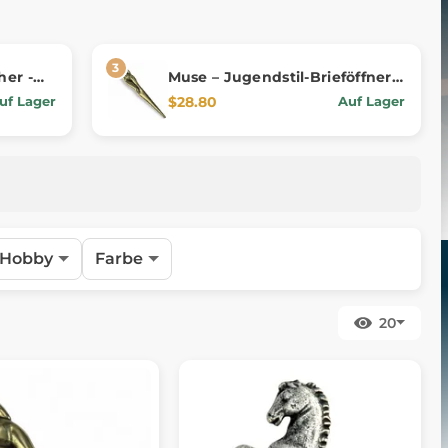
her -
Muse – Jugendstil-Brieföffner,
n Krieg
Messing
$28.80
uf Lager
Auf Lager
Hobby
Farbe
20