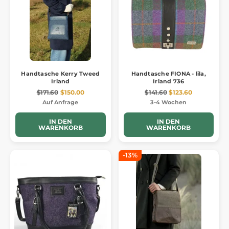
Handtasche Kerry Tweed
Handtasche FIONA - lila,
Irland
Irland 736
$171.60
$150.00
$141.60
$123.60
Auf Anfrage
3-4 Wochen
IN DEN
IN DEN
WARENKORB
WARENKORB
-13%