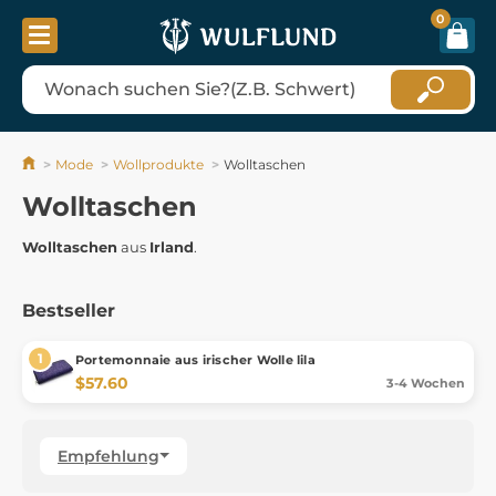
0
Mode
Wollprodukte
Wolltaschen
Wolltaschen
Wolltaschen
aus
Irland
.
Bestseller
Portemonnaie aus irischer Wolle lila
$57.60
3-4 Wochen
Empfehlung