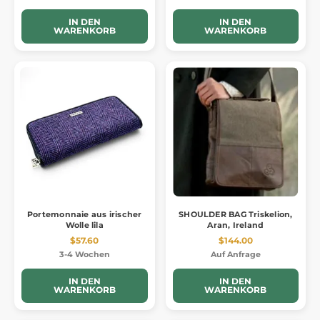
IN DEN
IN DEN
WARENKORB
WARENKORB
Portemonnaie aus irischer
SHOULDER BAG Triskelion,
Wolle lila
Aran, Ireland
$57.60
$144.00
3-4 Wochen
Auf Anfrage
IN DEN
IN DEN
WARENKORB
WARENKORB