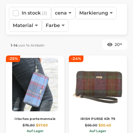
In stock
cena
Markierung
(2)
Material
Farbe
20
1-14
von 14 Artikeln
-25%
-24%
Irisches portemonnaie
IRISH PURSE Kilt 79
$76.80
$57.60
$66.00
$50.40
Auf Lager
Auf Lager