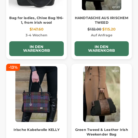
Bag for ladies, Chloe Bag 196-
HANDTASCHE AUS IRISCHEM
1, from irish wool
TWEED
$147.60
$132.00
$115.20
3-4 Wochen
Auf Anfrage
IN DEN
IN DEN
WARENKORB
WARENKORB
-13%
Irische Kabelwolle KELLY
Green Tweed & Leather Irish
Weekender Bag