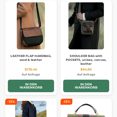
LEATHER FLAP HANDBAG,
SHOULDER BAG with
wool & leather
POCKETS, unisex, canvas,
leather
$176.40
$94.80
Auf Anfrage
Auf Anfrage
IN DEN
IN DEN
WARENKORB
WARENKORB
-13%
-13%