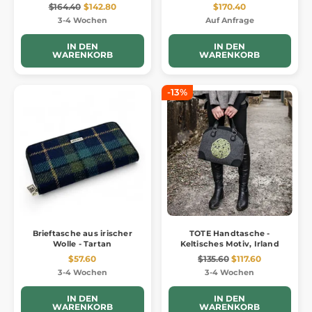
$164.40
$142.80
$170.40
3-4 Wochen
Auf Anfrage
IN DEN
IN DEN
WARENKORB
WARENKORB
-13%
Brieftasche aus irischer
TOTE Handtasche -
Wolle - Tartan
Keltisches Motiv, Irland
$57.60
$135.60
$117.60
3-4 Wochen
3-4 Wochen
IN DEN
IN DEN
WARENKORB
WARENKORB