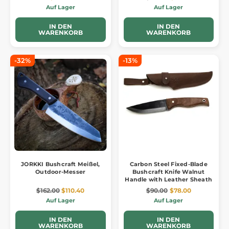
Auf Lager
Auf Lager
IN DEN
IN DEN
WARENKORB
WARENKORB
-32%
-13%
JORKKI Bushcraft Meißel,
Carbon Steel Fixed-Blade
Outdoor-Messer
Bushcraft Knife Walnut
Handle with Leather Sheath
$162.00
$110.40
$90.00
$78.00
Auf Lager
Auf Lager
IN DEN
IN DEN
WARENKORB
WARENKORB