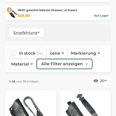
Wolf, geschmiedetes Messer, schwarz
$58.80
Auf Lager
Empfehlung
In stock
cena
Markierung
(14)
Alle Filter anzeigen
Material
20
1-18
von 18 Artikeln