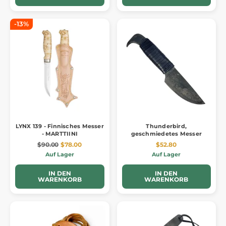
-13%
LYNX 139 - Finnisches Messer
Thunderbird,
- MARTTIINI
geschmiedetes Messer
$90.00
$78.00
$52.80
Auf Lager
Auf Lager
IN DEN
IN DEN
WARENKORB
WARENKORB