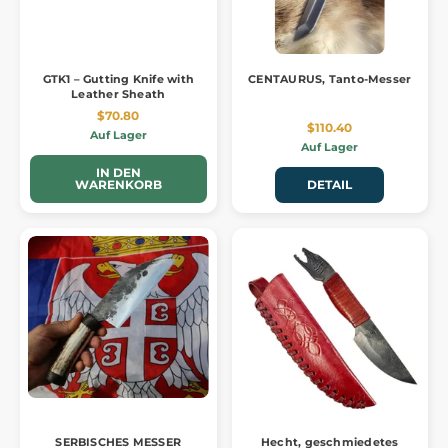
GTK1 – Gutting Knife with
CENTAURUS, Tanto-Messer
Leather Sheath
$70.80
$110.40
Auf Lager
Auf Lager
IN DEN
WARENKORB
DETAIL
SERBISCHES MESSER
Hecht, geschmiedetes