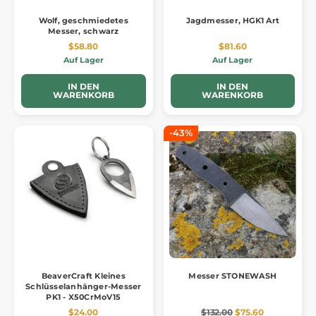
Wolf, geschmiedetes
Jagdmesser, HGK1 Art
Messer, schwarz
$58.80
$81.60
Auf Lager
Auf Lager
IN DEN
IN DEN
WARENKORB
WARENKORB
-43%
BeaverCraft Kleines
Messer STONEWASH
Schlüsselanhänger-Messer
PK1 - X50CrMoV15
$24.00
$132.00
$75.60