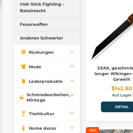
Weiche Waffen
Irish Stick Fighting -
Bataireacht
Pillow Fight Warriors
Holzwaffen
Feuerwaffen
Schwerter trainieren
Anderen Schwerter
Trainingsdolche
Trainingswaffen
Rüstungen
Mode
SEAX, geschmi
langer Wikinger-
Geweih
Lederprodukte
$142.80
Schmiedearbeiten,
Auf Lager
Mintage
DETAIL
Tischkultur
Home decor
-16%