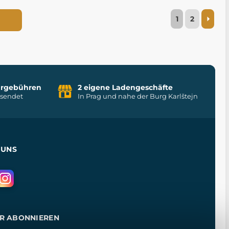
1
2
uhrgebühren
2 eigene Ladengeschäfte
rsendet
In Prag und nahe der Burg Karlštejn
 UNS
R ABONNIEREN