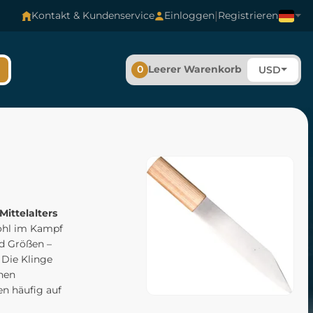
|
Kontakt & Kundenservice
Einloggen
Registrieren
0
Leerer Warenkorb
USD
Mittelalters
wohl im Kampf
nd Größen –
. Die Klinge
hen
en häufig auf