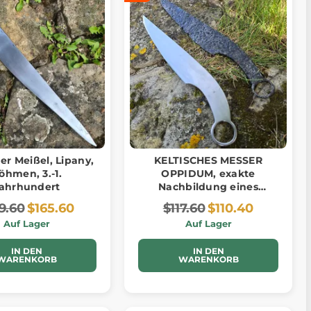
her Meißel, Lipany,
KELTISCHES MESSER
öhmen, 3.-1.
OPPIDUM, exakte
ahrhundert
Nachbildung eines
Messers aus Böhmen
9.60
$165.60
$117.60
$110.40
Auf Lager
Auf Lager
IN DEN
IN DEN
WARENKORB
WARENKORB