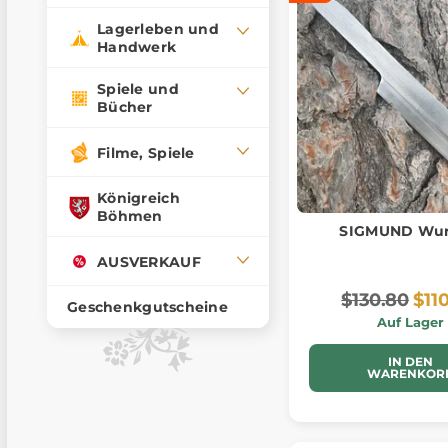
Lagerleben und
Handwerk
Spiele und
Bücher
Filme, Spiele
Königreich
Böhmen
SIGMUND Wur
AUSVERKAUF
$130.80
$11
Geschenkgutscheine
Auf Lager
IN DEN
WARENKOR