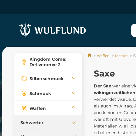
Waffen
Messer
S
Kingdom Come:
Deliverance 2
Saxe
Silberschmuck
Der Sax
war eine vi
wikingerzeitlichen
Schmuck
verwendet wurde. D
als auch im Alltag.
Waffen
von kleineren Gebr
war oft mit Gravur
Schwerter
Materialien wie Hol
erhaltenen historis
Mittelalterliche