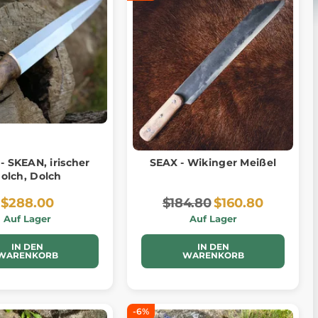
- SKEAN, irischer
SEAX - Wikinger Meißel
olch, Dolch
$288.00
$184.80
$160.80
Auf Lager
Auf Lager
IN DEN
IN DEN
WARENKORB
WARENKORB
-6%