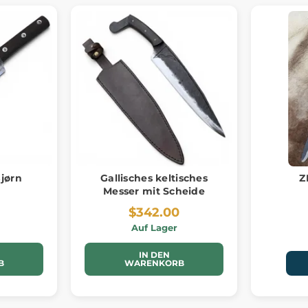
jørn
Gallisches keltisches
Z
Messer mit Scheide
$342.00
Auf Lager
IN DEN
B
WARENKORB