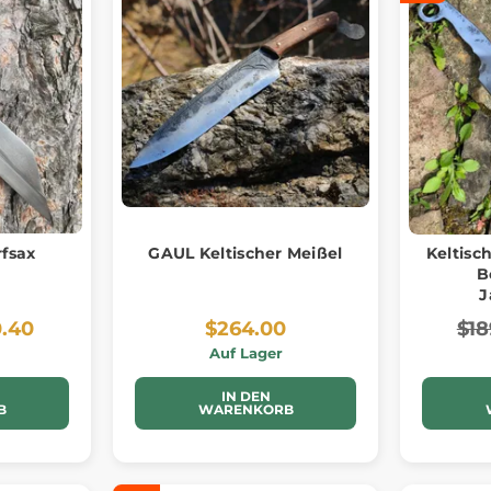
fsax
GAUL Keltischer Meißel
Keltisc
B
J
0.40
$264.00
$18
Auf Lager
IN DEN
B
WARENKORB