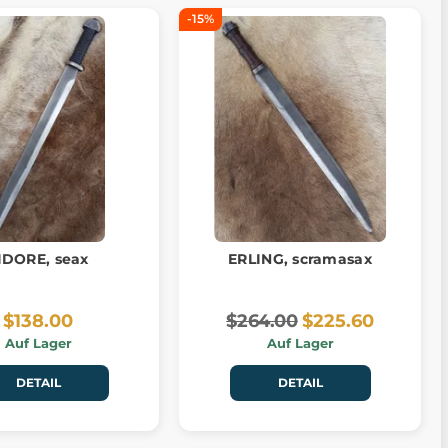
-15%
IDORE, seax
ERLING, scramasax
$138.00
$264.00
$225.60
Auf Lager
Auf Lager
DETAIL
DETAIL