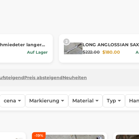
chmiedeter langer
LONG ANGLOSSIAN SAX
Meißel, Geweih
geschmiedet
$222.00
$180.00
Auf Lager
A
aufsteigend
Preis absteigend
Neuheiten
cena
Markierung
Material
Typ
Ha
-19%