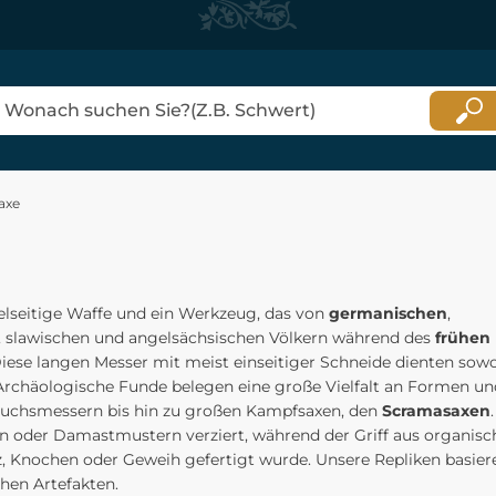
axe
elseitige Waffe und ein Werkzeug, das von
germanischen
,
, slawischen und angelsächsischen Völkern während des
frühen 
iese langen Messer mit meist einseitiger Schneide dienten so
 Archäologische Funde belegen eine große Vielfalt an Formen u
auchsmessern bis hin zu großen Kampfsaxen, den
Scramasaxen
en oder Damastmustern verziert, während der Griff aus organisc
z, Knochen oder Geweih gefertigt wurde. Unsere Repliken basier
chen Artefakten.