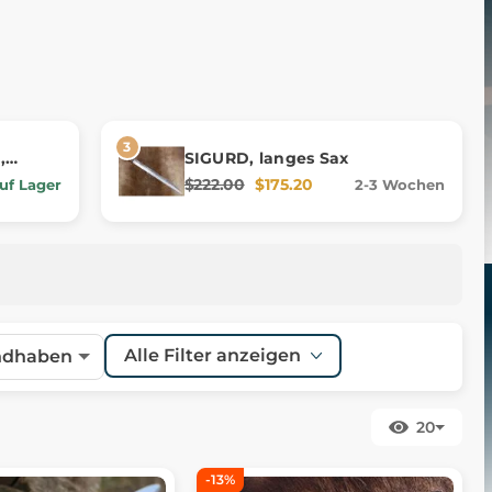
,
SIGURD, langes Sax
$222.00
$175.20
uf Lager
2-3 Wochen
Alle Filter anzeigen
ndhaben
20
-13%