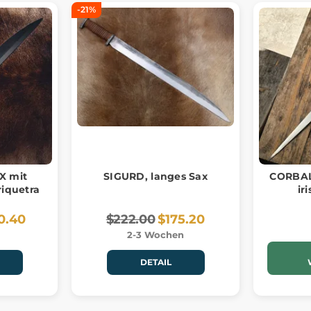
-21%
X mit
SIGURD, langes Sax
CORBAL
iquetra
ir
0.40
$222.00
$175.20
2-3 Wochen
DETAIL