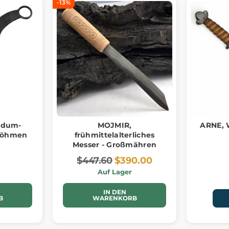
-13%
idum-
MOJMIR,
ARNE, 
 Böhmen
frühmittelalterliches
Messer - Großmähren
$447.60
$390.00
Auf Lager
IN DEN
B
WARENKORB