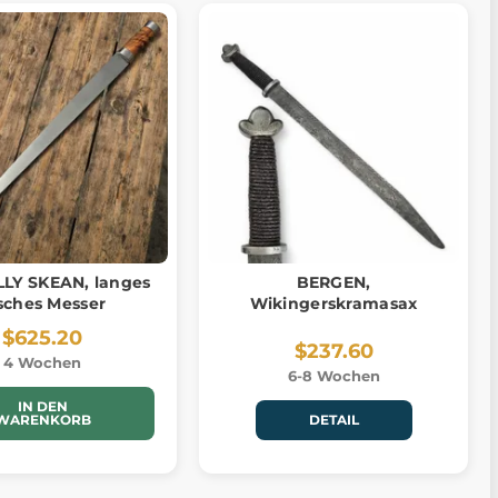
LY SKEAN, langes
BERGEN,
isches Messer
Wikingerskramasax
$625.20
$237.60
4 Wochen
6-8 Wochen
IN DEN
WARENKORB
DETAIL