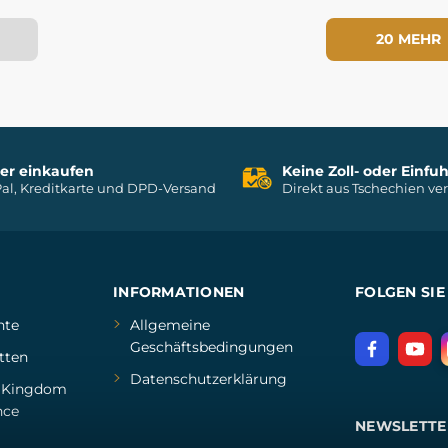
20 MEHR
her einkaufen
Keine Zoll- oder Einf
al, Kreditkarte und DPD-Versand
Direkt aus Tschechien ve
INFORMATIONEN
FOLGEN SIE
hte
Allgemeine
Geschäftsbedingungen
tten
Datenschutzerklärung
d
Kingdom
nce
NEWSLETTE