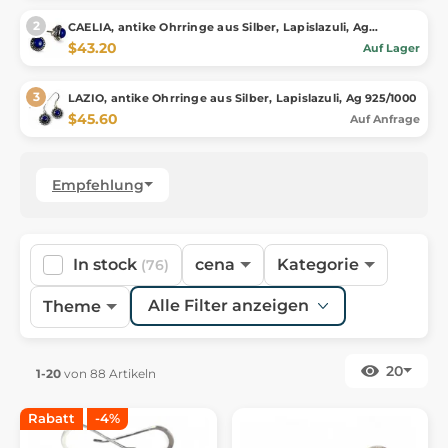
CAELIA, antike Ohrringe aus Silber, Lapislazuli, Ag
925/1000
$43.20
Auf Lager
LAZIO, antike Ohrringe aus Silber, Lapislazuli, Ag 925/1000
$45.60
Auf Anfrage
Empfehlung
In stock
cena
Kategorie
(76)
Alle Filter anzeigen
Theme
20
1-20
von 88 Artikeln
Rabatt
-4%