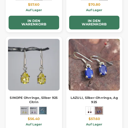
$57.60
$70.80
Auf Lager
Auf Lager
IN DEN
IN DEN
WARENKORB
WARENKORB
SINOPE Ohrringe, Silber 925
LAZULI, Silber-Ohrringe, Ag
Citrin
925
$56.40
$57.60
Auf Lager
Auf Lager