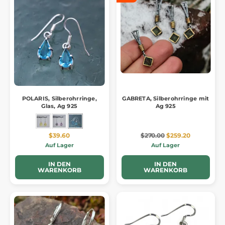
POLARIS, Silberohrringe,
GABRETA, Silberohrringe mit
Glas, Ag 925
Ag 925
$39.60
$270.00
$259.20
Auf Lager
Auf Lager
IN DEN
IN DEN
WARENKORB
WARENKORB