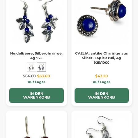
Heidelbeere, Silberohrringe,
CAELIA, antike Ohrringe aus
Ag 925
Silber, Lapislazuli, Ag
925/1000
$66.00
$63.60
$43.20
Auf Lager
Auf Lager
IN DEN
IN DEN
WARENKORB
WARENKORB