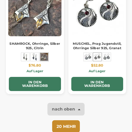
SHAMROCK, Ohrringe, Silber
MUSCHEL, Prag Jugendstil,
925, Citrin
Ohrringe Silber 925, Granat
$76.80
$52.80
Auf Lager
Auf Lager
IN DEN
IN DEN
WARENKORB
WARENKORB
nach oben
20 MEHR