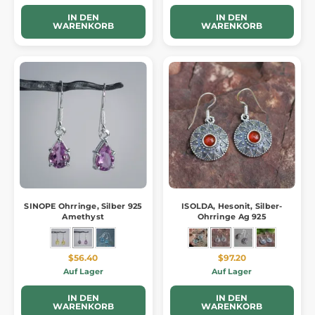
IN DEN
IN DEN
WARENKORB
WARENKORB
SINOPE Ohrringe, Silber 925
ISOLDA, Hesonit, Silber-
Amethyst
Ohrringe Ag 925
$56.40
$97.20
Auf Lager
Auf Lager
IN DEN
IN DEN
WARENKORB
WARENKORB