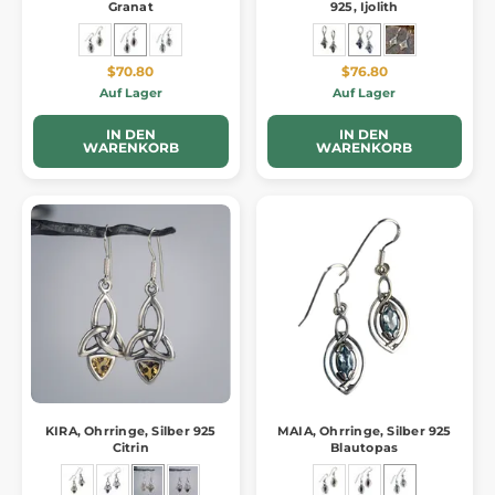
Granat
925, Ijolith
$70.80
$76.80
Auf Lager
Auf Lager
IN DEN
IN DEN
WARENKORB
WARENKORB
KIRA, Ohrringe, Silber 925
MAIA, Ohrringe, Silber 925
Citrin
Blautopas