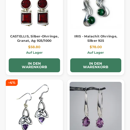
CASTELLIS, Silber-Ohrringe,
IRIS - Malachit Ohrringe,
Granat, Ag 925/1000
Silber 925
$58.80
$78.00
Auf Lager
Auf Lager
IN DEN
IN DEN
WARENKORB
WARENKORB
-4%