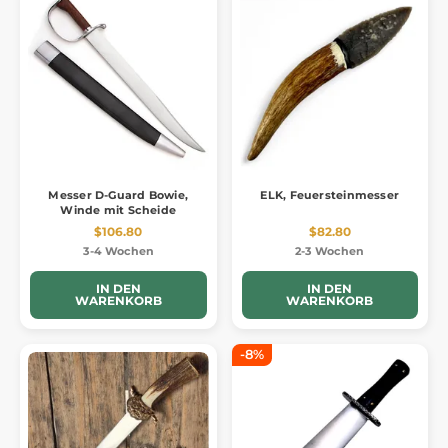
Messer D-Guard Bowie,
ELK, Feuersteinmesser
Winde mit Scheide
$106.80
$82.80
3-4 Wochen
2-3 Wochen
IN DEN
IN DEN
WARENKORB
WARENKORB
-8%