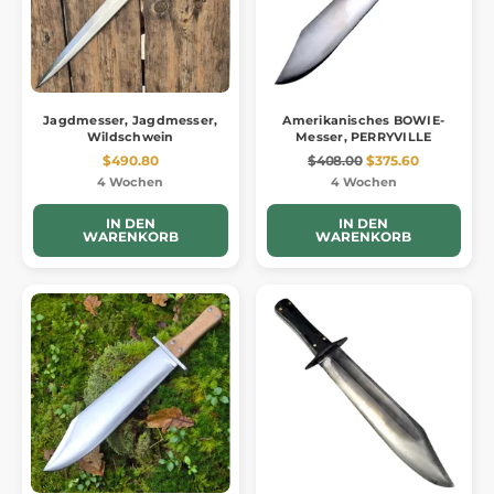
Jagdmesser, Jagdmesser,
Amerikanisches BOWIE-
Wildschwein
Messer, PERRYVILLE
$490.80
$408.00
$375.60
4 Wochen
4 Wochen
IN DEN
IN DEN
WARENKORB
WARENKORB