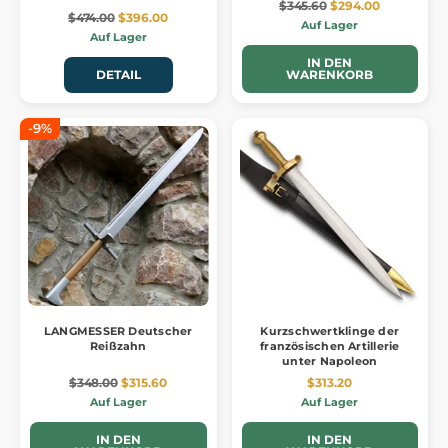
$345.60
$294.00
$474.00
$396.00
Auf Lager
Auf Lager
IN DEN
DETAIL
WARENKORB
-9%
LANGMESSER Deutscher
Kurzschwertklinge der
Reißzahn
französischen Artillerie
unter Napoleon
$348.00
$315.60
$313.20
Auf Lager
Auf Lager
IN DEN
IN DEN