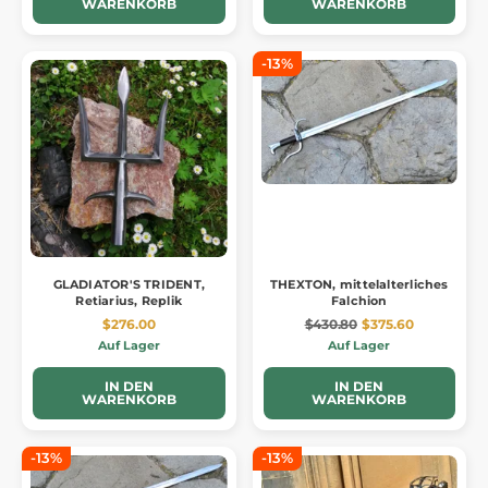
WARENKORB
WARENKORB
-13%
GLADIATOR'S TRIDENT,
THEXTON, mittelalterliches
Retiarius, Replik
Falchion
$276.00
$430.80
$375.60
Auf Lager
Auf Lager
IN DEN
IN DEN
WARENKORB
WARENKORB
-13%
-13%