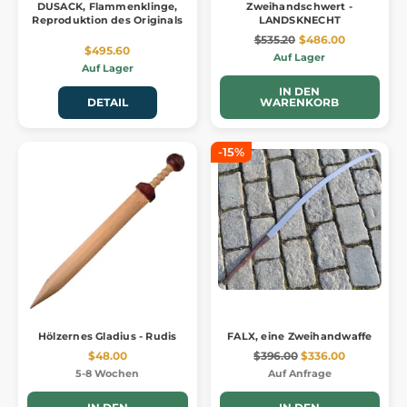
DUSACK, Flammenklinge,
Zweihandschwert -
Reproduktion des Originals
LANDSKNECHT
$535.20
$486.00
$495.60
Auf Lager
Auf Lager
IN DEN
DETAIL
WARENKORB
-15%
Hölzernes Gladius - Rudis
FALX, eine Zweihandwaffe
$48.00
$396.00
$336.00
5-8 Wochen
Auf Anfrage