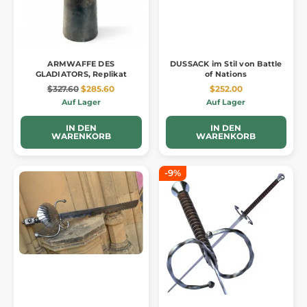
ARMWAFFE DES
DUSSACK im Stil von Battle
GLADIATORS, Replikat
of Nations
$327.60
$285.60
$252.00
Auf Lager
Auf Lager
IN DEN
IN DEN
WARENKORB
WARENKORB
-9%