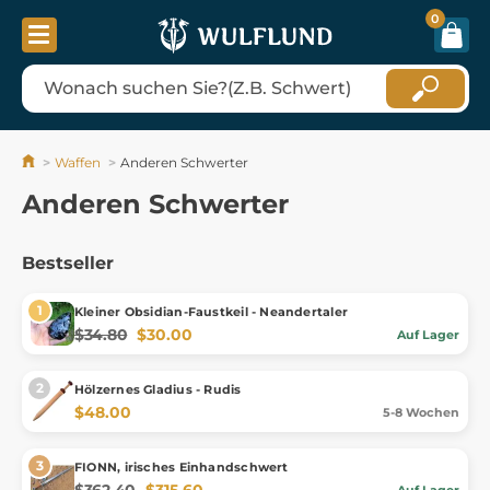
0
Waffen
Anderen Schwerter
Anderen Schwerter
Bestseller
Kleiner Obsidian-Faustkeil - Neandertaler
$34.80
$30.00
Auf Lager
Hölzernes Gladius - Rudis
$48.00
5-8 Wochen
FIONN, irisches Einhandschwert
$362.40
$315.60
Auf Lager