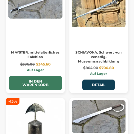
MAYSTER, mittelalterliches
SCHIAVONA, Schwert von
Falchion
Venedig,
Museumsnachbildung
$396.00
$345.60
$804.00
$700.80
Auf Lager
Auf Lager
IN DEN
WARENKORB
DETAIL
-13%