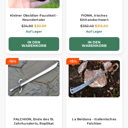
Kleiner Obsidian-Faustkeil -
FIONN, irisches
Neandertaler
Einhandschwert
$34.80
$30.00
$362.40
$315.60
Auf Lager
Auf Lager
IN DEN
IN DEN
WARENKORB
WARENKORB
-16%
-15%
FALCHION, Ende des 15.
La Beidana - Italienisches
Jahrhunderts, Replikat
Falchion