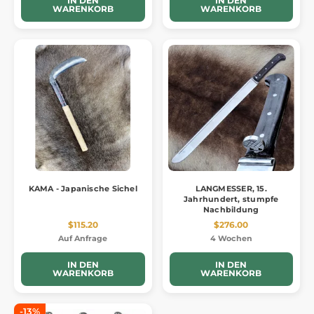
IN DEN
IN DEN
WARENKORB
WARENKORB
KAMA - Japanische Sichel
LANGMESSER, 15.
Jahrhundert, stumpfe
Nachbildung
$115.20
$276.00
Auf Anfrage
4 Wochen
IN DEN
IN DEN
WARENKORB
WARENKORB
-13%