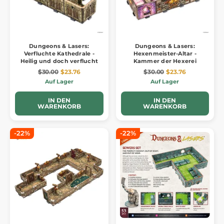
Dungeons & Lasers:
Dungeons & Lasers:
Verfluchte Kathedrale -
Hexenmeister-Altar -
Heilig und doch verflucht
Kammer der Hexerei
$30.00
$23.76
$30.00
$23.76
Auf Lager
Auf Lager
IN DEN
IN DEN
WARENKORB
WARENKORB
-22%
-22%