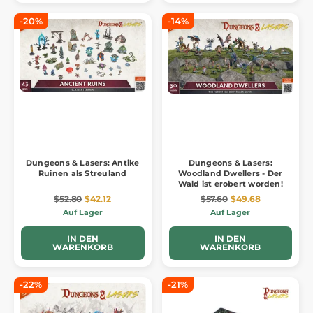
-20%
-14%
Dungeons & Lasers: Antike
Dungeons & Lasers:
Ruinen als Streuland
Woodland Dwellers - Der
Wald ist erobert worden!
$52.80
$42.12
$57.60
$49.68
Auf Lager
Auf Lager
IN DEN
IN DEN
WARENKORB
WARENKORB
-22%
-21%