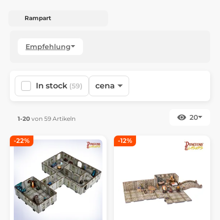
Rampart
Empfehlung
In stock
cena
(59)
20
1-20
von 59 Artikeln
-22%
-12%