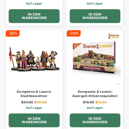
Auf Lager
Auf Lager
IN DEN
IN DEN
WARENKORB
WARENKORB
-22%
-22%
Dungeons & Lasers:
Dungeons & Lasers:
Stadtbewohner
Zwergen-Minenrequisiten
$63.60
$49.68
$18.00
$14.04
Auf Lager
Auf Lager
IN DEN
IN DEN
WARENKORB
WARENKORB