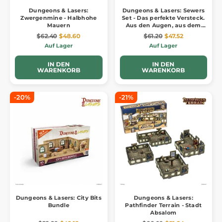
Dungeons & Lasers:
Dungeons & Lasers: Sewers
Zwergenmine - Halbhohe
Set - Das perfekte Versteck.
Mauern
Aus den Augen, aus dem
Sinn
$62.40
$48.60
$61.20
$47.52
Auf Lager
Auf Lager
IN DEN
IN DEN
WARENKORB
WARENKORB
-20%
-21%
Dungeons & Lasers: City Bits
Dungeons & Lasers:
Bundle
Pathfinder Terrain - Stadt
Absalom