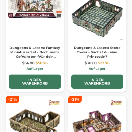
Dungeons & Lasers: Fantasy
Dungeons & Lasers: Stone
Miniatures Set - Noch mehr
Tower - Suchst du eine
GefĂ¤hrten fĂĽr dein
Prinzessin?
Abenteuer!
$64.80
$50.76
$30.00
$23.76
Auf Lager
Auf Lager
IN DEN
IN DEN
WARENKORB
WARENKORB
-21%
-21%