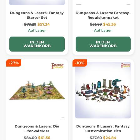
Dungeons & Lasers: Fantasy
Dungeons & Lasers: Fantasy-
Starter Set
Requisitenpaket
$73.20
$57.24
$51.60
$45.36
Auf Lager
Auf Lager
IN DEN
IN DEN
WARENKORB
WARENKORB
-27%
-10%
Dungeons & Lasers: Die
Dungeons & Lasers: Fantasy
ElfenwĂ¤lder
Customization Bits
$84.00
$61.56
$27.60
$24.84