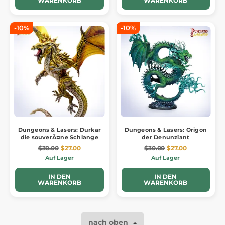
WARENKORB
WARENKORB
-10%
-10%
Dungeons & Lasers: Durkar
Dungeons & Lasers: Origon
die souverĂ¤ne Schlange
der Denunziant
$30.00
$27.00
$30.00
$27.00
Auf Lager
Auf Lager
IN DEN
IN DEN
WARENKORB
WARENKORB
nach oben