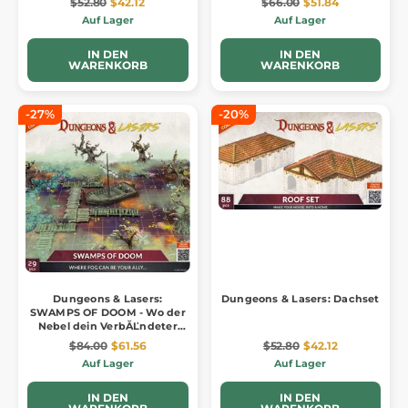
$52.80
$42.12
$66.00
$51.84
Auf Lager
Auf Lager
IN DEN
IN DEN
WARENKORB
WARENKORB
-27%
-20%
Dungeons & Lasers:
Dungeons & Lasers: Dachset
SWAMPS OF DOOM - Wo der
Nebel dein VerbĂĽndeter
sein kann...
$84.00
$61.56
$52.80
$42.12
Auf Lager
Auf Lager
IN DEN
IN DEN