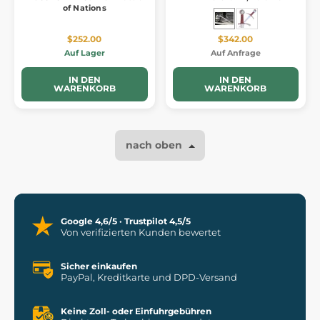
of Nations
$252.00
$342.00
Auf Lager
Auf Anfrage
IN DEN
IN DEN
WARENKORB
WARENKORB
nach oben
Google 4,6/5 · Trustpilot 4,5/5
Von verifizierten Kunden bewertet
Sicher einkaufen
PayPal, Kreditkarte und DPD-Versand
Keine Zoll- oder Einfuhrgebühren