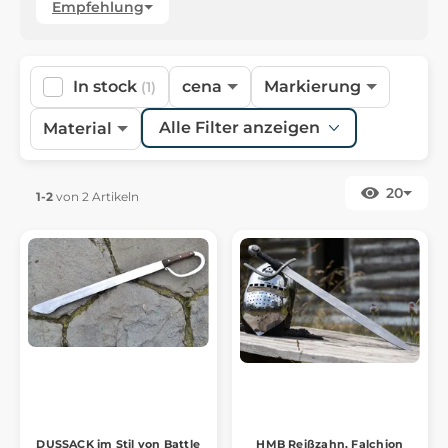
Empfehlung
In stock
cena
Markierung
(1)
Alle Filter anzeigen
Material
20
1-2
von 2 Artikeln
DUSSACK im Stil von Battle
HMB Reißzahn, Falchion