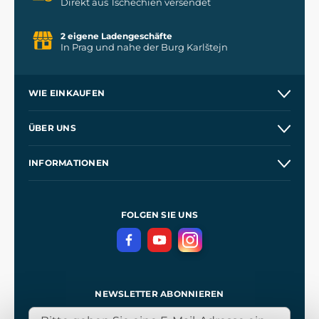
Direkt aus Tschechien versendet
2 eigene Ladengeschäfte
In Prag und nahe der Burg Karlštejn
WIE EINKAUFEN
Versand und Zahlung
ÜBER UNS
Großhandel
Unsere Geschichte
INFORMATIONEN
Kontakt
Unsere Werkstätten
Allgemeine Geschäftsbedingungen
Referenzen
und
Kingdom Come: Deliverance
Datenschutzerklärung
FOLGEN SIE UNS
NEWSLETTER ABONNIEREN