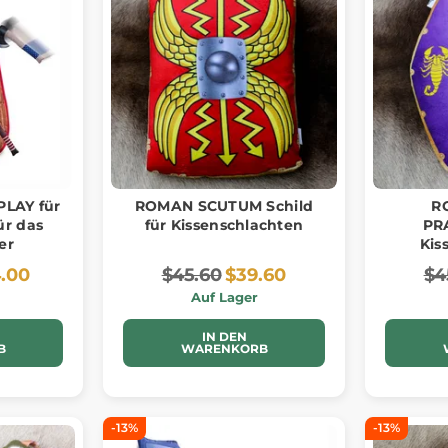
PLAY für
ROMAN SCUTUM Schild
R
ür das
für Kissenschlachten
PR
er
Kis
.00
$45.60
$39.60
$4
Auf Lager
IN DEN
B
WARENKORB
-13%
-13%