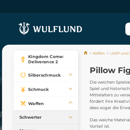
Waffen
LARP und 
Kingdom Come:
Deliverance 2
Pillow Fi
Silberschmuck
Die weichen Spiel
Spiel und historisc
Schmuck
Mittelalters zu vers
fördert ihre Kreativ
Waffen
dass sogar die Erw
Schwerter
Das weiche Material
Vorteil ist.
Mittelalterliche