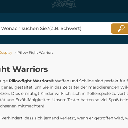
Cosplay
Pillow Fight Warriors
ght Warriors
zeuge
Pillowfight Warriors®
Waffen und Schilde sind perfekt für f
h genau gestaltet, um Sie in das Zeitalter der marodierenden Wi
etzen. Dies ermutigt Kinder wirklich, sich in Rollenspiele zu verti
ität und Erzählfähigkeiten. Unsere Tester hatten so viel Spaß be
achsenen mitmachten!
 verhindert, dass sich jemand verletzt, wenn er getroffen wird, 