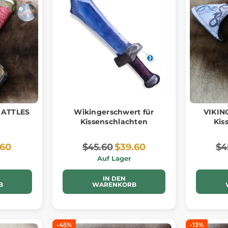
BATTLES
Wikingerschwert für
VIKIN
Kissenschlachten
Kis
.60
$45.60
$39.60
$4
Auf Lager
IN DEN
B
WARENKORB
-45%
-13%