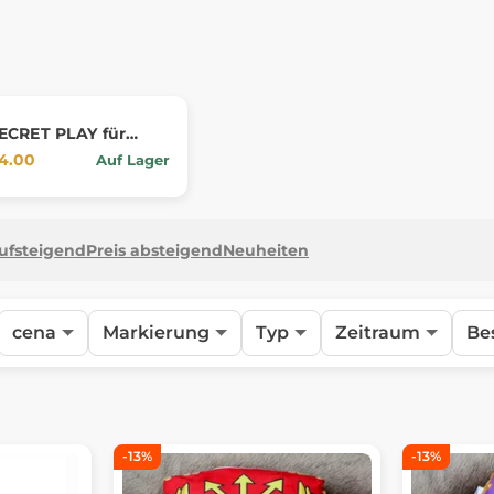
ECRET PLAY für
her für das
4.00
Auf Lager
mer
aufsteigend
Preis absteigend
Neuheiten
cena
Markierung
Typ
Zeitraum
Be
-13%
-13%