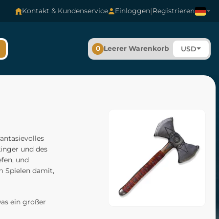
|
Kontakt & Kundenservice
Einloggen
Registrieren
0
Leerer Warenkorb
USD
antasievolles
kinger und des
efen, und
im Spielen damit,
was ein großer