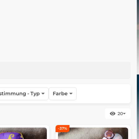
stimmung - Typ
Farbe
20
-37%