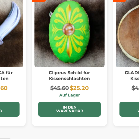
A für
Clipeus Schild für
GLADI
hten
Kissenschlachten
Kis
.60
$45.60
$25.20
$4
Auf Lager
IN DEN
B
WARENKORB