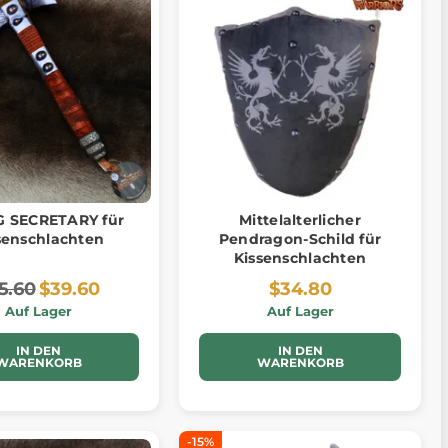
G SECRETARY für
Mittelalterlicher
senschlachten
Pendragon-Schild für
Kissenschlachten
5.60
$39.60
$34.80
Auf Lager
Auf Lager
IN DEN
IN DEN
WARENKORB
WARENKORB
-15%