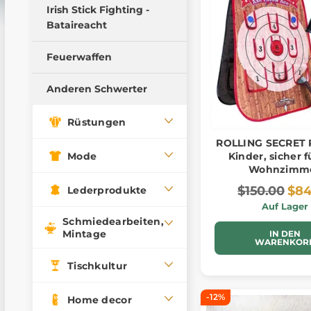
Weiche Waffen
Irish Stick Fighting -
Bataireacht
Pillow Fight Warriors
Holzwaffen
Feuerwaffen
Schwerter trainieren
Anderen Schwerter
Trainingsdolche
Trainingswaffen
Rüstungen
ROLLING SECRET 
Mode
Kinder, sicher f
Wohnzimm
$150.00
$84
Lederprodukte
Auf Lager
Schmiedearbeiten,
Mintage
IN DEN
WARENKOR
Tischkultur
-12%
Home decor