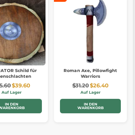
ATOR Schild für
Roman Axe, Pillowfight
senschlachten
Warriors
5.60
$39.60
$31.20
$26.40
Auf Lager
Auf Lager
IN DEN
IN DEN
WARENKORB
WARENKORB