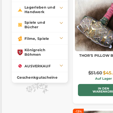
Lagerleben und
Handwerk
Spiele und
Bücher
Filme, Spiele
Königreich
Böhmen
THOR'S PILLOW 
AUSVERKAUF
$51.60
$45
Geschenkgutscheine
Auf Lager
IN DEN
WARENKOR
-13%