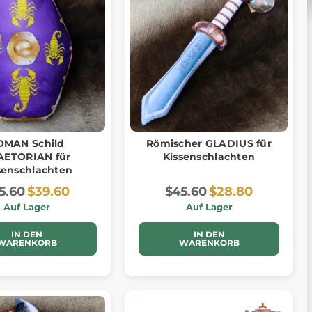
OMAN Schild
Römischer GLADIUS für
AETORIAN für
Kissenschlachten
senschlachten
5.60
$39.60
$45.60
$28.80
Auf Lager
Auf Lager
IN DEN
IN DEN
WARENKORB
WARENKORB