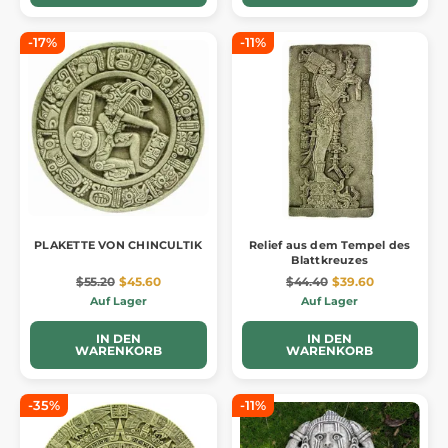
-17%
-11%
PLAKETTE VON CHINCULTIK
Relief aus dem Tempel des
Blattkreuzes
$55.20
$45.60
$44.40
$39.60
Auf Lager
Auf Lager
IN DEN
IN DEN
WARENKORB
WARENKORB
-35%
-11%