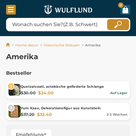
0
Home decor
Historische Statuen
Amerika
Amerika
Bestseller
Quetzalcoatl, aztekische gefiederte Schlange
$30.00
$24.00
Auf Lager
Yum Kaax, Dekorationsfigur aus Kunststein
$37.20
$32.40
2-3 Wochen
Empfehlung