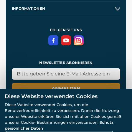
Unsere Geschichte
INFORMATIONEN
Kontakt
Unsere Werkstätten
Allgemeine Geschäftsbedingungen
Referenzen
und
Kingdom Come: Deliverance
Datenschutzerklärung
FOLGEN SIE UNS
NEWSLETTER ABONNIEREN
ANMELDEN
Diese Website verwendet Cookies
Diese Website verwendet Cookies, um die
Benutzerfreundlichkeit zu verbessern. Durch die Nutzung
unserer Website erklären Sie sich mit allen Cookies gemäß
unserer Cookie- Bestimmungen einverstanden.
Schutz
© Alle Rechte vorbehalten. www.wulflund.de 2007-2026.
Powered by
Simplia.cz
, protected by reCAPTCHA.
persönlicher Daten