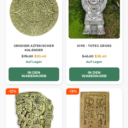
GROSSER AZTEKISCHER
XIPE - TOTEC GROSS
KALENDER
$78.00
$50.40
$43.20
$38.40
Auf Lager
Auf Lager
IN DEN
IN DEN
WARENKORB
WARENKORB
-12%
-13%