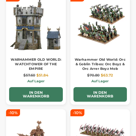
WARHAMMER OLD WORLD:
Warhammer Old World: Orc
WATCHTOWER OF THE
& Goblin Tribes: Orc Boyz &
EMPIRE
Orc Arrer Boyz Mob
$57.60
$51.84
$70.80
$63.72
Auf Lager
Auf Lager
IN DEN
IN DEN
WARENKORB
WARENKORB
-10%
-10%