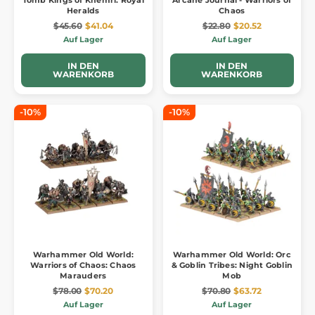
Heralds
Chaos
$45.60
$41.04
$22.80
$20.52
Auf Lager
Auf Lager
IN DEN
IN DEN
WARENKORB
WARENKORB
-10%
-10%
Warhammer Old World:
Warhammer Old World: Orc
Warriors of Chaos: Chaos
& Goblin Tribes: Night Goblin
Marauders
Mob
$78.00
$70.20
$70.80
$63.72
Auf Lager
Auf Lager