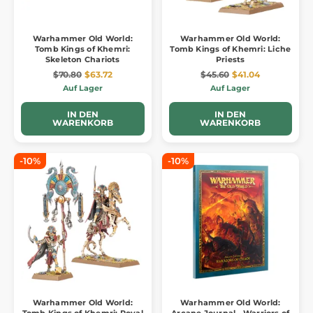
Warhammer Old World:
Warhammer Old World:
Tomb Kings of Khemri:
Tomb Kings of Khemri: Liche
Skeleton Chariots
Priests
$70.80
$63.72
$45.60
$41.04
Auf Lager
Auf Lager
IN DEN
IN DEN
WARENKORB
WARENKORB
-10%
-10%
Warhammer Old World:
Warhammer Old World:
Tomb Kings of Khemri: Royal
Arcane Journal - Warriors of