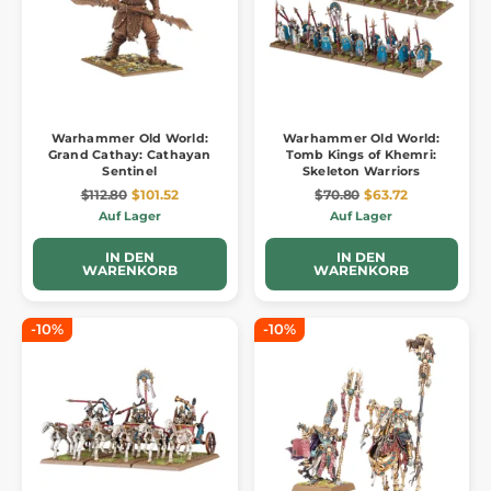
Warhammer Old World:
Warhammer Old World:
Grand Cathay: Cathayan
Tomb Kings of Khemri:
Sentinel
Skeleton Warriors
$112.80
$101.52
$70.80
$63.72
Auf Lager
Auf Lager
IN DEN
IN DEN
WARENKORB
WARENKORB
-10%
-10%