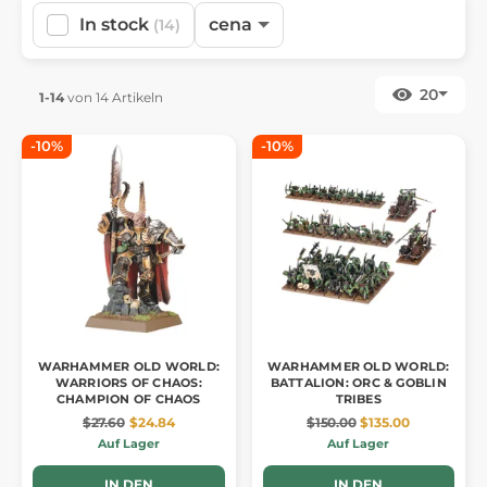
In stock
cena
(14)
20
1-14
von 14 Artikeln
-10%
-10%
WARHAMMER OLD WORLD:
WARHAMMER OLD WORLD:
WARRIORS OF CHAOS:
BATTALION: ORC & GOBLIN
CHAMPION OF CHAOS
TRIBES
$27.60
$24.84
$150.00
$135.00
Auf Lager
Auf Lager
IN DEN
IN DEN