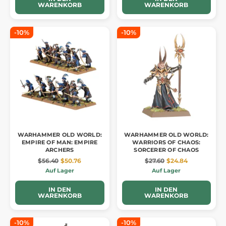
WARENKORB
WARENKORB
-10%
-10%
WARHAMMER OLD WORLD:
WARHAMMER OLD WORLD:
EMPIRE OF MAN: EMPIRE
WARRIORS OF CHAOS:
ARCHERS
SORCERER OF CHAOS
$56.40
$50.76
$27.60
$24.84
Auf Lager
Auf Lager
IN DEN
IN DEN
WARENKORB
WARENKORB
-10%
-10%