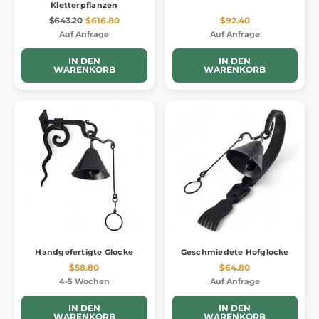
Kletterpflanzen
$643.20
$616.80
$92.40
Auf Anfrage
Auf Anfrage
IN DEN
IN DEN
WARENKORB
WARENKORB
Handgefertigte Glocke
Geschmiedete Hofglocke
$58.80
$64.80
4-5 Wochen
Auf Anfrage
IN DEN
IN DEN
WARENKORB
WARENKORB