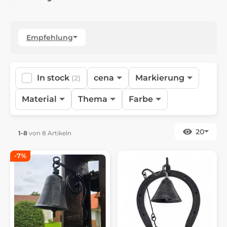
Empfehlung
In stock
cena
Markierung
(2)
Material
Thema
Farbe
20
1-8
von 8 Artikeln
-7%