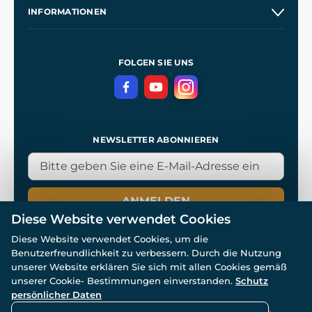
Unsere Geschichte
INFORMATIONEN
Kontakt
Unsere Werkstätten
Allgemeine Geschäftsbedingungen
Referenzen
und
Kingdom Come: Deliverance
Datenschutzerklärung
FOLGEN SIE UNS
NEWSLETTER ABONNIEREN
ANMELDEN
Diese Website verwendet Cookies
Diese Website verwendet Cookies, um die
Benutzerfreundlichkeit zu verbessern. Durch die Nutzung
unserer Website erklären Sie sich mit allen Cookies gemäß
unserer Cookie- Bestimmungen einverstanden.
Schutz
© Alle Rechte vorbehalten. www.wulflund.de 2007-2026.
Powered by
Simplia.cz
, protected by reCAPTCHA.
persönlicher Daten