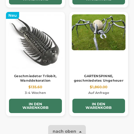
Neu
Geschmiedeter Trilobit,
GARTENSPINNE,
Wanddekoration
geschmiedetes Ungeheuer
$135.60
$1,860.00
3-4 Wochen
Auf Anfrage
IN DEN
IN DEN
WARENKORB
WARENKORB
nach oben