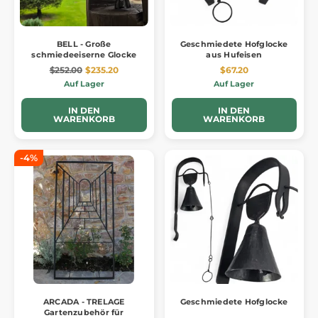
BELL - Große
Geschmiedete Hofglocke
schmiedeeiserne Glocke
aus Hufeisen
$252.00
$235.20
$67.20
Auf Lager
Auf Lager
IN DEN
IN DEN
WARENKORB
WARENKORB
-4%
ARCADA - TRELAGE
Geschmiedete Hofglocke
Gartenzubehör für