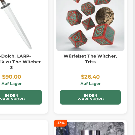
i-Dolch, LARP-
Würfelset The Witcher,
lik zu The Witcher
Triss
3
$90.00
$26.40
Auf Lager
Auf Lager
IN DEN
IN DEN
WARENKORB
WARENKORB
-13%