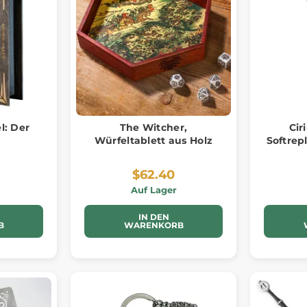
l: Der
The Witcher,
Cir
Würfeltablett aus Holz
Softrep
$62.40
Auf Lager
IN DEN
B
WARENKORB