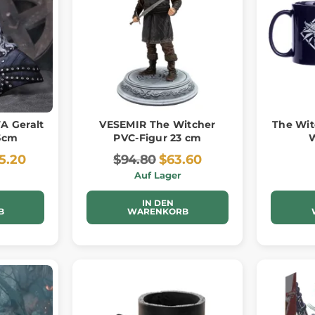
A Geralt
VESEMIR The Witcher
The Wit
,5cm
PVC-Figur 23 cm
W
5.20
$94.80
$63.60
Auf Lager
IN DEN
B
WARENKORB