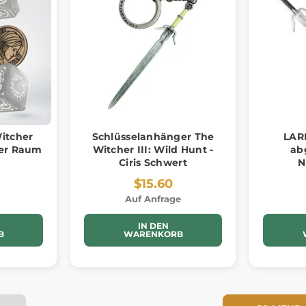
itcher
Schlüsselanhänger The
LARP
über Raum
Witcher III: Wild Hunt -
ab
Ciris Schwert
N
$15.60
Auf Anfrage
IN DEN
B
WARENKORB