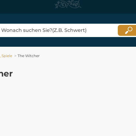
 Spiele
The Witcher
her