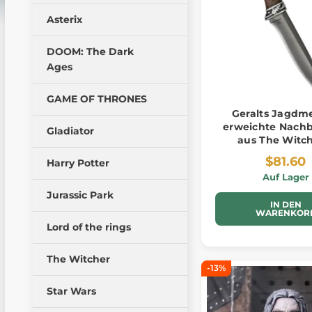
Asterix
DOOM: The Dark
Ages
GAME OF THRONES
Geralts Jagdme
erweichte Nach
Gladiator
aus The Witch
$81.60
Harry Potter
Auf Lager
Jurassic Park
IN DEN
WARENKOR
Lord of the rings
The Witcher
-13%
Star Wars