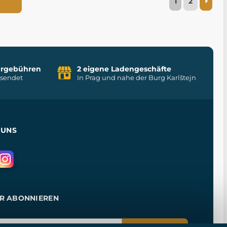
1
2
uhrgebühren
2 eigene Ladengeschäfte
rsendet
In Prag und nahe der Burg Karlštejn
 UNS
R ABONNIEREN