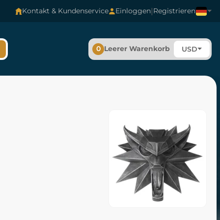
|
Kontakt & Kundenservice
Einloggen
Registrieren
0
Leerer Warenkorb
USD