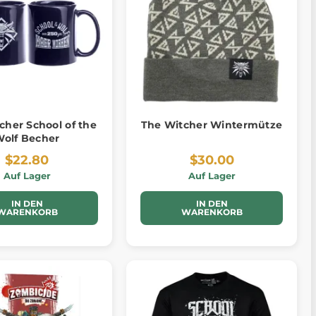
cher School of the
The Witcher Wintermütze
olf Becher
$22.80
$30.00
Auf Lager
Auf Lager
IN DEN
IN DEN
WARENKORB
WARENKORB