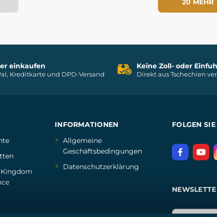
20 MEHR
her einkaufen
Keine Zoll- oder Einf
al, Kreditkarte und DPD-Versand
Direkt aus Tschechien ve
INFORMATIONEN
FOLGEN SIE
hte
Allgemeine
Geschäftsbedingungen
tten
Datenschutzerklärung
d
Kingdom
nce
NEWSLETTE