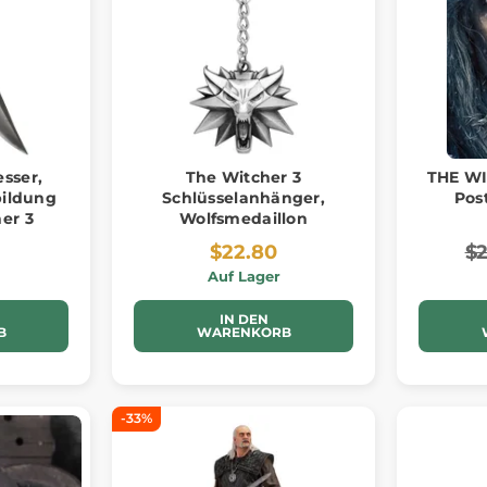
sser,
The Witcher 3
THE WI
bildung
Schlüsselanhänger,
Post
er 3
Wolfsmedaillon
$22.80
$2
Auf Lager
IN DEN
B
WARENKORB
-33%