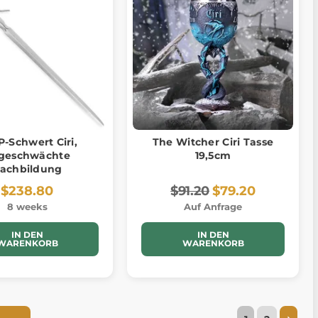
-Schwert Ciri,
The Witcher Ciri Tasse
geschwächte
19,5cm
achbildung
$238.80
$91.20
$79.20
8 weeks
Auf Anfrage
IN DEN
IN DEN
WARENKORB
WARENKORB