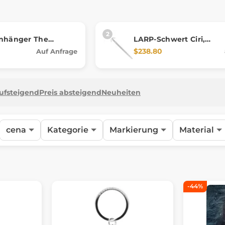
anhänger The
LARP-Schwert Ciri,
: Wild Hunt - Ciris
abgeschwächte Nachbi
$238.80
Auf Anfrage
aufsteigend
Preis absteigend
Neuheiten
cena
Kategorie
Markierung
Material
-44%