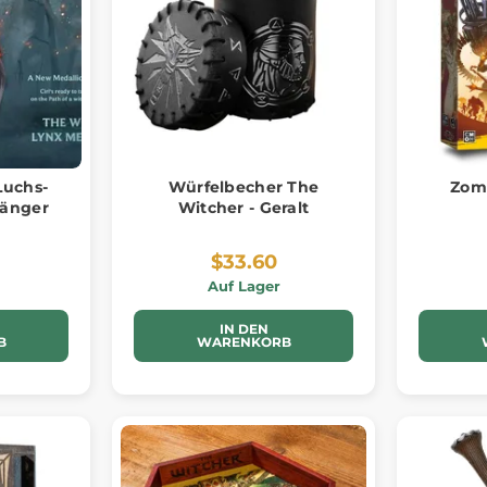
Luchs-
Würfelbecher The
Zomb
hänger
Witcher - Geralt
$33.60
Auf Lager
IN DEN
B
WARENKORB