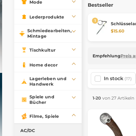
Mode
Bestseller
Lederprodukte
Schlüssel
Witcher III
Schmiedearbeiten,
$15.60
Schwert
Mintage
Tischkultur
Empfehlung
Preis 
Home decor
In stock
Lagerleben und
(17)
Handwerk
Spiele und
1-20
von 27 Artikeln
Bücher
Filme, Spiele
AC/DC