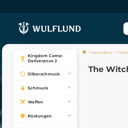
Home decor
Filme,
Kingdom Come:
Deliverance 2
The Witc
Silberschmuck
Schmuck
Waffen
Rüstungen