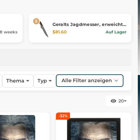
Geralts Jagdmesser, erweichte
ldung
Nachbildung aus The Witcher
$81.60
8 weeks
Auf Lager
3
Alle Filter anzeigen
Thema
Typ
20
-32%