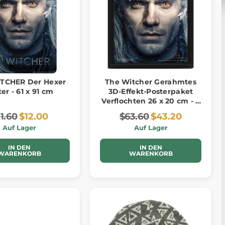
TCHER Der Hexer
The Witcher Gerahmtes
er - 61 x 91 cm
3D-Effekt-Posterpaket
Verflochten 26 x 20 cm - 3
Stück
1.60
$12.00
$63.60
$43.20
Auf Lager
Auf Lager
IN DEN
IN DEN
WARENKORB
WARENKORB