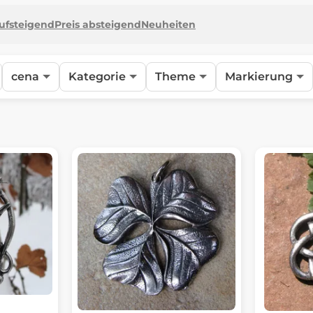
aufsteigend
Preis absteigend
Neuheiten
cena
Kategorie
Theme
Markierung