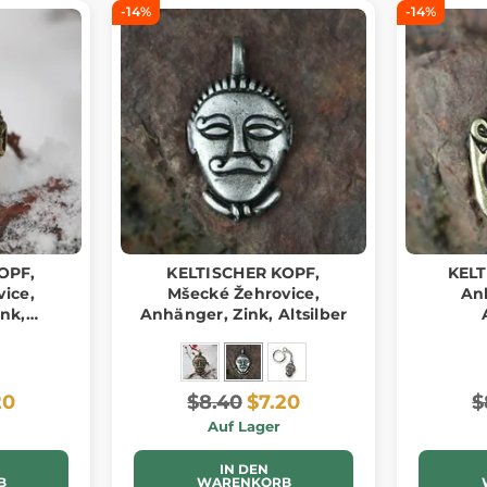
-14%
-14%
OPF,
KELTISCHER KOPF,
KELT
ice,
Mšecké Žehrovice,
An
nk,
Anhänger, Zink, Altsilber
g
20
$8.40
$7.20
$
Auf Lager
IN DEN
B
WARENKORB