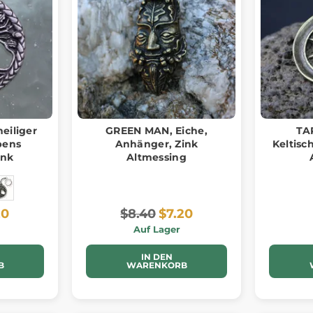
heiliger
GREEN MAN, Eiche,
TA
bens
Anhänger, Zink
Keltisch
ink
Altmessing
20
$8.40
$7.20
Auf Lager
IN DEN
B
WARENKORB