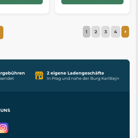
1
2
3
4
uhrgebühren
2 eigene Ladengeschäfte
rsendet
In Prag und nahe der Burg Karlštejn
 UNS