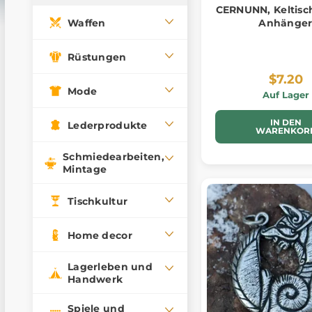
CERNUNN, Keltisch
Waffen
Anhänge
Rüstungen
$7.20
Mode
Auf Lager
IN DEN
Lederprodukte
WARENKOR
Schmiedearbeiten,
Mintage
Tischkultur
Home decor
Lagerleben und
Handwerk
Spiele und