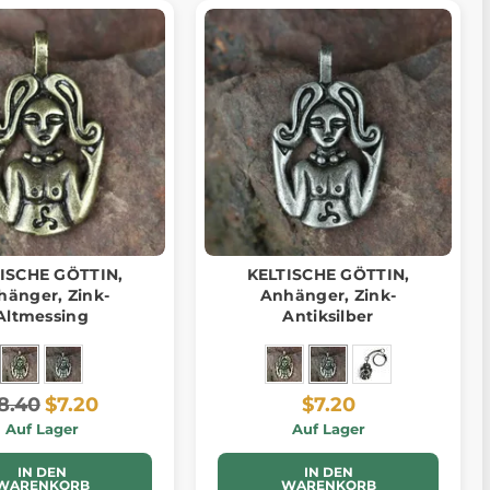
ISCHE GÖTTIN,
KELTISCHE GÖTTIN,
hänger, Zink-
Anhänger, Zink-
Altmessing
Antiksilber
8.40
$7.20
$7.20
Auf Lager
Auf Lager
IN DEN
IN DEN
WARENKORB
WARENKORB