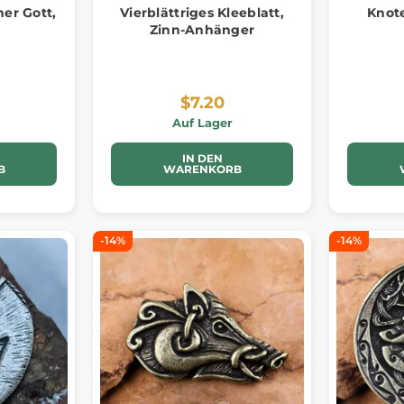
er Gott,
Vierblättriges Kleeblatt,
Knot
r
Zinn-Anhänger
$7.20
Auf Lager
IN DEN
B
WARENKORB
-14%
-14%