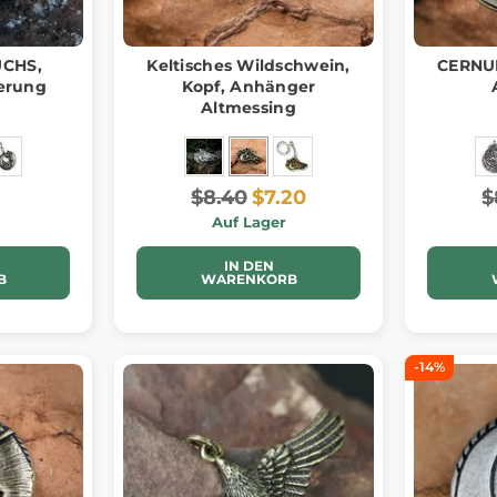
UCHS,
Keltisches Wildschwein,
CERNUN
erung
Kopf, Anhänger
Altmessing
$8.40
$7.20
$
Auf Lager
IN DEN
B
WARENKORB
-14%