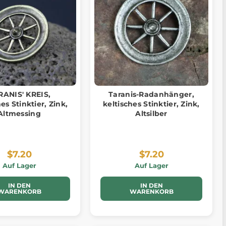
RANIS' KREIS,
Taranis-Radanhänger,
es Stinktier, Zink,
keltisches Stinktier, Zink,
Altmessing
Altsilber
$7.20
$7.20
Auf Lager
Auf Lager
IN DEN
IN DEN
WARENKORB
WARENKORB