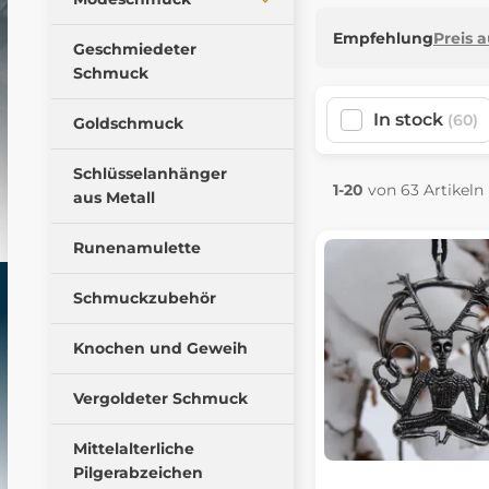
Armbänder
Wikingeramulette
Empfehlung
Preis 
Anhänger
Geschmiedeter
Torques
Mittelalterliche
Schmuck
Mittelalterliche Kronen
Amulette
Ringe
Ohrringe
In stock
(60)
Goldschmuck
Slawenamulette
Broschen
Armbänder
Tieramulette
Halsketten
Schlüsselanhänger
Haar Klammern
1-20
von 63 Artikeln
Fantasie Amulette
aus Metall
Ohrringe
Halsketten
Magische Amulette
Schnallen
Runenamulette
Geschliffene Steine und
Gürtelbeschläge
Cabochons
Schmuckzubehör
Bartperlen
Brosche
Kleine
Historischen Glasperlen
Knochen und Geweih
Bronzeschmuckstücke
Rocailles glasperlen
Vergoldeter Schmuck
Schmuckzubehör
Mittelalterliche
Pilgerabzeichen