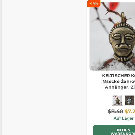
-14%
KELTISCHER K
Mšecké Žehrov
Anhänger, Zi
Altmessin
$8.40
$7.
Auf Lager
IN DEN
WARENKOR