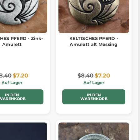
HES PFERD - Zink-
KELTISCHES PFERD -
Amulett
Amulett alt Messing
8.40
$7.20
$8.40
$7.20
Auf Lager
Auf Lager
IN DEN
IN DEN
WARENKORB
WARENKORB