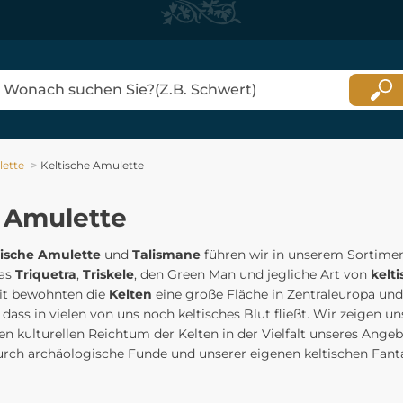
ette
Keltische Amulette
e Amulette
tische Amulette
und
Talismane
führen wir in unserem Sortimen
das
Triquetra
,
Triskele
, den Green Man und jegliche Art von
kelt
it bewohnten die
Kelten
eine große Fläche in Zentraleuropa und
 dass in vielen von uns noch keltisches Blut fließt. Wir zeigen un
 kulturellen Reichtum der Kelten in der Vielfalt unseres Angeb
urch archäologische Funde und unserer eigenen keltischen Fantas