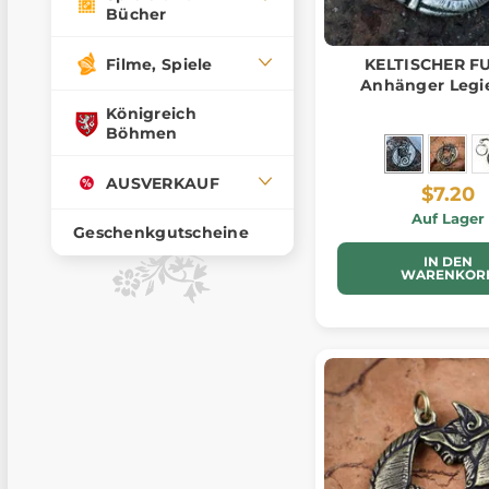
Bücher
Filme, Spiele
KELTISCHER F
Anhänger Legi
Königreich
Böhmen
AUSVERKAUF
$7.20
Auf Lager
Geschenkgutscheine
IN DEN
WARENKOR