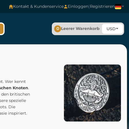
|
Kontakt & Kundenservice
Einloggen
Registrieren
0
Leerer Warenkorb
USD
t. Wer kennt
ischen Knoten
.
 den britischen
sere spezielle
ots. Die
ie inspiriert.