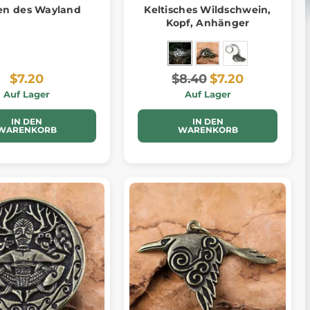
en des Wayland
Keltisches Wildschwein,
Kopf, Anhänger
$7.20
$8.40
$7.20
Auf Lager
Auf Lager
IN DEN
IN DEN
WARENKORB
WARENKORB