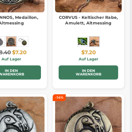
NOS, Medaillon,
CORVUS - Keltischer Rabe,
Altmessing
Amulett, Altmessing
8.40
$7.20
$7.20
Auf Lager
Auf Lager
IN DEN
IN DEN
WARENKORB
WARENKORB
-14%