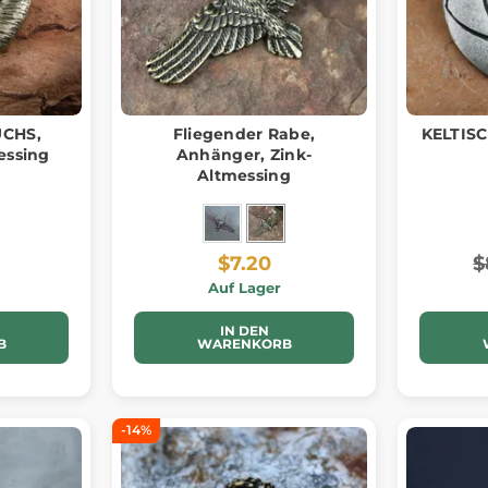
UCHS,
Fliegender Rabe,
KELTISC
essing
Anhänger, Zink-
Altmessing
$7.20
$
Auf Lager
IN DEN
B
WARENKORB
-14%