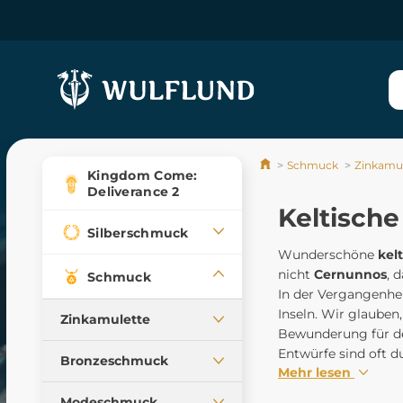
Schmuck
Zinkamul
Kingdom Come:
Deliverance 2
Keltisch
Silberschmuck
Wunderschöne
kel
nicht
Cernunnos
, 
Schmuck
In der Vergangenhe
Inseln. Wir glauben,
Zinkamulette
Bewunderung für den
Entwürfe sind oft d
Alle Anhänger, unsere
Bronzeschmuck
Produktion
Mehr lesen
Anhänger
Keltische Amulette
Modeschmuck