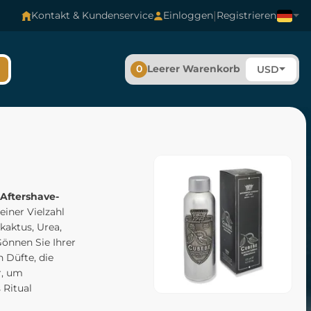
|
Kontakt & Kundenservice
Einloggen
Registrieren
0
Leerer Warenkorb
USD
Aftershave-
einer Vielzahl
kaktus, Urea,
Gönnen Sie Ihrer
 Düfte, die
r, um
 Ritual