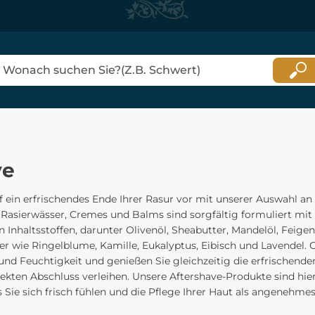
ve
uf ein erfrischendes Ende Ihrer Rasur vor mit unserer Auswahl an
 Rasierwässer, Cremes und Balms sind sorgfältig formuliert mit 
n Inhaltsstoffen, darunter Olivenöl, Sheabutter, Mandelöl, Feigen
er wie Ringelblume, Kamille, Eukalyptus, Eibisch und Lavendel. 
nd Feuchtigkeit und genießen Sie gleichzeitig die erfrischenden
fekten Abschluss verleihen. Unsere Aftershave-Produkte sind hie
s Sie sich frisch fühlen und die Pflege Ihrer Haut als angenehmes