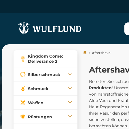
Aftershave
Kingdom Come:
Deliverance 2
Aftersha
Silberschmuck
Bereiten Sie sich a
Produkten
! Unsere
Schmuck
von nährstoffreiche
Aloe Vera und Kräut
Waffen
Haut Regeneration u
Ihrer Rasur den per
Rüstungen
sicherzustellen, das
betrachten können.