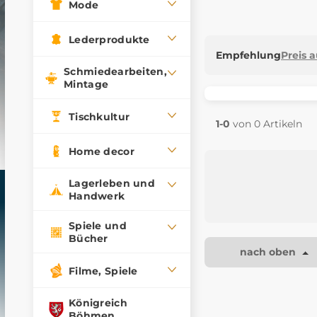
Mode
Lederprodukte
Empfehlung
Preis 
Schmiedearbeiten,
Mintage
Tischkultur
1-0
von 0 Artikeln
Home decor
Lagerleben und
Handwerk
Spiele und
Bücher
nach oben
Filme, Spiele
Königreich
Böhmen