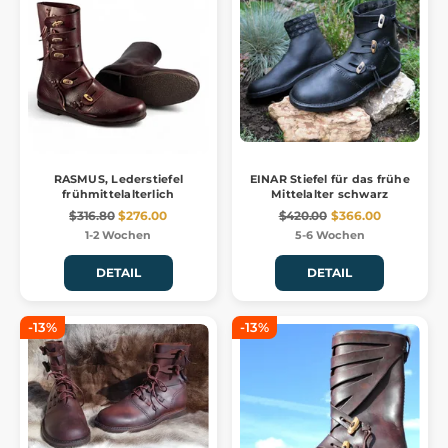
RASMUS, Lederstiefel
EINAR Stiefel für das frühe
frühmittelalterlich
Mittelalter schwarz
$316.80
$276.00
$420.00
$366.00
1-2 Wochen
5-6 Wochen
DETAIL
DETAIL
-13%
-13%