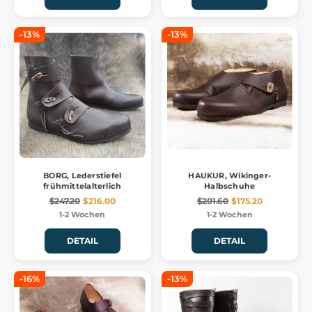
-13%
-13%
BORG, Lederstiefel
HAUKUR, Wikinger-
frühmittelalterlich
Halbschuhe
$247.20
$216.00
$201.60
$175.20
1-2 Wochen
1-2 Wochen
DETAIL
DETAIL
-16%
-13%