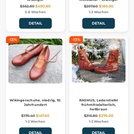
$562.80
$490.80
$207.60
$180.00
5-6 Wochen
1-2 Wochen
DETAIL
DETAIL
-13%
-13%
Wikingerschuhe, niedrig, 10.
RASMUS, Lederstiefel
Jahrhundert
frühmittelalterlich,
hellbraun
$170.40
$147.60
$316.80
$276.00
1-2 Wochen
1-2 Wochen
DETAIL
DETAIL