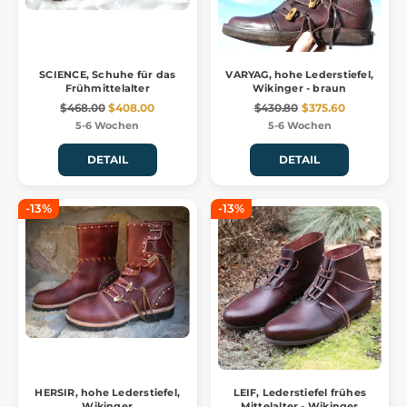
SCIENCE, Schuhe für das
VARYAG, hohe Lederstiefel,
Frühmittelalter
Wikinger - braun
$468.00
$408.00
$430.80
$375.60
5-6 Wochen
5-6 Wochen
DETAIL
DETAIL
-13%
-13%
HERSIR, hohe Lederstiefel,
LEIF, Lederstiefel frühes
Wikinger
Mittelalter - Wikinger