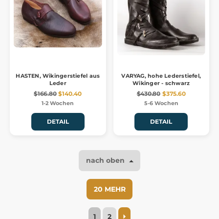
HASTEN, Wikingerstiefel aus
VARYAG, hohe Lederstiefel,
Leder
Wikinger - schwarz
$166.80
$140.40
$430.80
$375.60
1-2 Wochen
5-6 Wochen
DETAIL
DETAIL
nach oben
20 MEHR
1
2