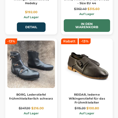
Hedeby
- Size EU 44
$362.40
$315.60
$192.00
Auf Lager
Auf Lager
IN DEN
DETAIL
WARENKORB
-13%
Rabatt
-13%
BORG, Lederstiefel
REIDAR, lederne
frühmittelalterlich schwarz
Wikingerstiefel für das
Frühmittelalter
$247.20
$216.00
$115.20
$100.80
Auf Lager
Auf Lager