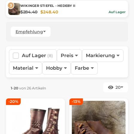
WIKINGER STIEFEL - HEDEBY II
$284.40
$248.40
Auf Lager
Empfehlung
Auf Lager
Preis
Markierung
(8)
Material
Hobby
Farbe
20
1-20
von 26 Artikeln
-20%
-13%