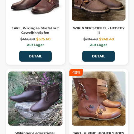
JARL, Wikinger-Stiefel mit
WIKINGER STIEFEL - HEDEBY
Geweihknöpfen
II
$468.00
$375.60
$284.40
$248.40
Auf Lager
Auf Lager
DETAIL
DETAIL
-13%
Wikinger-Lederstiefel,
JARL, VIKING HIGHER SHOES