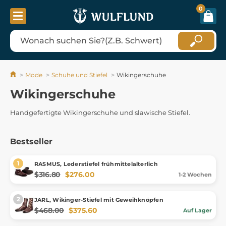
0
Mode
Schuhe und Stiefel
Wikingerschuhe
Wikingerschuhe
Handgefertigte Wikingerschuhe und slawische Stiefel.
Bestseller
RASMUS, Lederstiefel frühmittelalterlich
$316.80
$276.00
1-2 Wochen
JARL, Wikinger-Stiefel mit Geweihknöpfen
$468.00
$375.60
Auf Lager