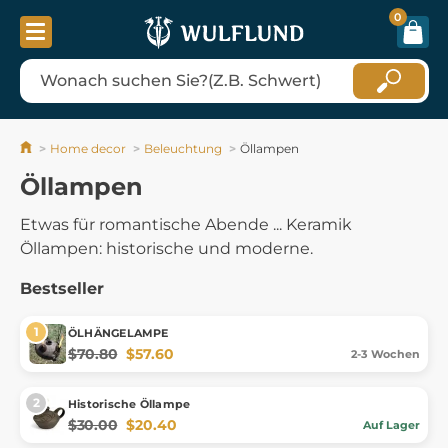
0
Home decor
Beleuchtung
Öllampen
Öllampen
Etwas für
romantische Abende
...
Keramik
Öllampen
:
historische und moderne
.
Bestseller
ÖLHÄNGELAMPE
$70.80
$57.60
2-3 Wochen
Historische Öllampe
$30.00
$20.40
Auf Lager