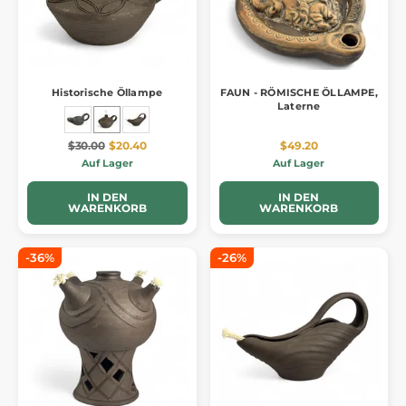
Historische Öllampe
FAUN - RÖMISCHE ÖLLAMPE,
Laterne
$30.00
$20.40
$49.20
Auf Lager
Auf Lager
IN DEN
IN DEN
WARENKORB
WARENKORB
-36%
-26%