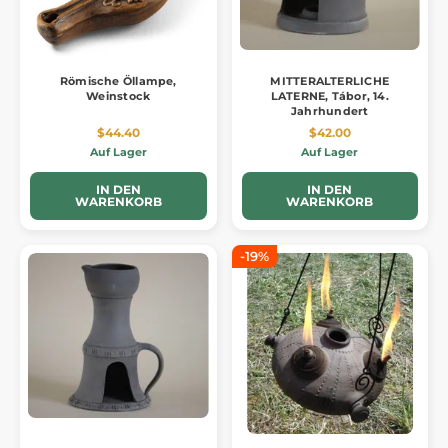
Römische Öllampe,
MITTERALTERLICHE
Weinstock
LATERNE, Tábor, 14.
Jahrhundert
$44.40
$42.00
Auf Lager
Auf Lager
IN DEN
IN DEN
WARENKORB
WARENKORB
-19%