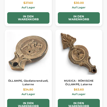
$27.60
$30.00
Auf Lager
Auf Lager
IN DEN
IN DEN
WARENKORB
WARENKORB
ÖLLAMPE, Gladiatorenduell,
MUSICA - RÖMISCHE
Laterne
ÖLLAMPE, Laterne
$34.80
$63.60
Auf Lager
Auf Lager
IN DEN
IN DEN
WARENKORB
WARENKORB