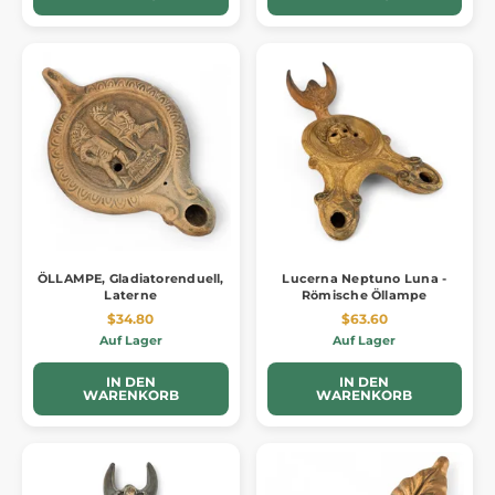
ÖLLAMPE, Gladiatorenduell,
Lucerna Neptuno Luna -
Laterne
Römische Öllampe
$34.80
$63.60
Auf Lager
Auf Lager
IN DEN
IN DEN
WARENKORB
WARENKORB