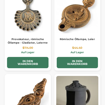
Provokateur, römische
Römische Öllampe, Leier
Öllampe - Gladiator, Laterne
$114.00
$44.40
Auf Lager
Auf Lager
IN DEN
IN DEN
WARENKORB
WARENKORB