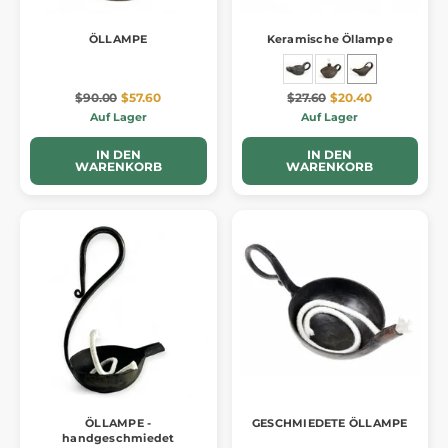
ÖLLAMPE
Keramische Öllampe
$90.00
$57.60
$27.60
$20.40
Auf Lager
Auf Lager
IN DEN
IN DEN
WARENKORB
WARENKORB
ÖLLAMPE -
GESCHMIEDETE ÖLLAMPE
handgeschmiedet