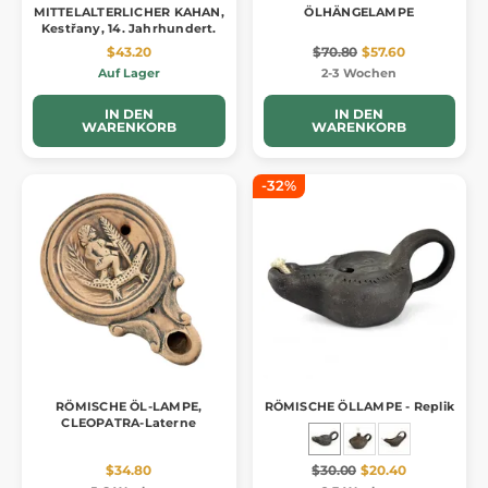
MITTELALTERLICHER KAHAN,
ÖLHÄNGELAMPE
Kestřany, 14. Jahrhundert.
$43.20
$70.80
$57.60
Auf Lager
2-3 Wochen
IN DEN
IN DEN
WARENKORB
WARENKORB
-32%
RÖMISCHE ÖL-LAMPE,
RÖMISCHE ÖLLAMPE - Replik
CLEOPATRA-Laterne
$34.80
$30.00
$20.40