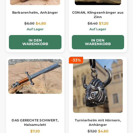
Barbarenhelm, Anhänger
CONAN, Klingeanhänger aus
Zinn
$6.00
$4.80
$8.40
$7.20
Auf Lager
Auf Lager
IN DEN
IN DEN
WARENKORB
WARENKORB
-33%
DAS GERECHTE SCHWERT,
Turnierhelm mit Hörnern,
Halsamulett
Anhänger
$7.20
$7.20
$4.80