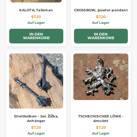
KALOTA, Talisman
CROSSBOW, pewter pendant
$7.20
$7.20
Auf Lager
Auf Lager
IN DEN
IN DEN
WARENKORB
WARENKORB
Streitkolben - Jan ŽiŽka,
TSCHECHISCHER LÖWE -
Anhänger
Amulett
$7.20
$7.20
Auf Lager
Auf Lager