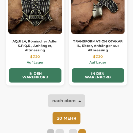
AQUILA, Römischer Adler
TRANSFORMATION OTAKAR
S.P.Q.R., Anhänger,
II., Ritter, Anhänger aus
Altmessing
Altmessing
$7.20
$7.20
Auf Lager
Auf Lager
IN DEN
IN DEN
WARENKORB
WARENKORB
nach oben
20 MEHR