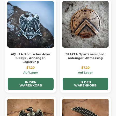
AQUILA, Römischer Adler
SPARTA, Spartanerschild,
S.P.Q.R., Anhänger,
Anhänger, Altmessing
Legierung
$7.20
$7.20
Auf Lager
Auf Lager
IN DEN
IN DEN
WARENKORB
WARENKORB