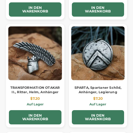
IN DEN
IN DEN
WARENKORB
WARENKORB
TRANSFORMATION OTAKAR
SPARTA, Spartaner Schild,
II., Ritter, Helm, Anhänger
Anhänger, Legierung
$7.20
$7.20
Auf Lager
Auf Lager
IN DEN
IN DEN
WARENKORB
WARENKORB