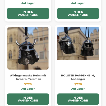
Auf Lager
Auf Lager
IN DEN
IN DEN
WARENKORB
WARENKORB
Wikingermaske Helm mit
HOLSTER PAPPENHEIM,
Hörnern, Talisman
Anhänger
$7.20
$7.20
Auf Lager
Auf Lager
IN DEN
IN DEN
WARENKORB
WARENKORB