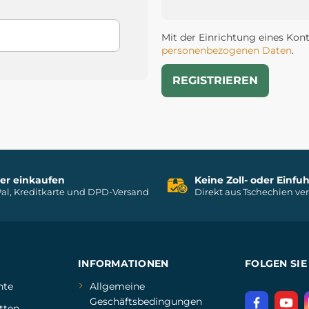
Mit der Einrichtung eines Kon
personenbezogenen Daten
.
REGISTRIEREN
her einkaufen
Keine Zoll- oder Einf
al, Kreditkarte und DPD-Versand
Direkt aus Tschechien ve
INFORMATIONEN
FOLGEN SIE
hte
Allgemeine
Geschäftsbedingungen
tten