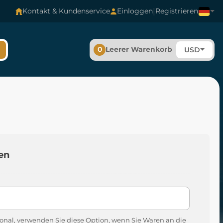
|
Kontakt & Kundenservice
Einloggen
Registrieren
0
Leerer Warenkorb
USD
en
onal, verwenden Sie diese Option, wenn Sie Waren an die