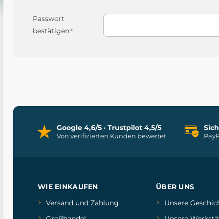
Passwort
bestätigen
Google 4,6/5 · Trustpilot 4,5/5
Sic
Von verifizierten Kunden bewertet
PayP
WIE EINKAUFEN
ÜBER UNS
Versand und Zahlung
Unsere Geschic
Großhandel
Unsere Werkstä