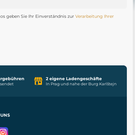
tos geben Sie Ihr Einverständnis zur
Verarbeitung Ihrer
uhrgebühren
2 eigene Ladengeschäfte
rsendet
In Prag und nahe der Burg Karlštejn
 UNS