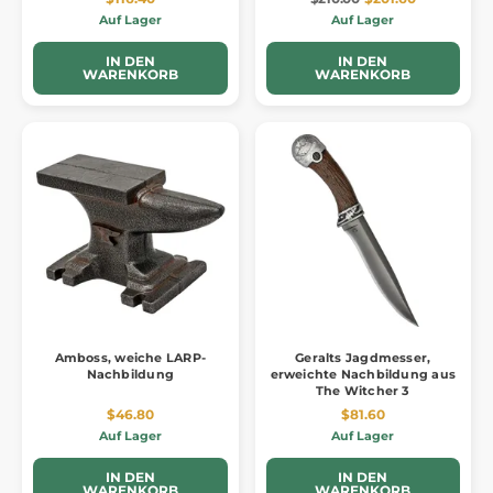
Auf Lager
Auf Lager
IN DEN
IN DEN
WARENKORB
WARENKORB
Amboss, weiche LARP-
Geralts Jagdmesser,
Nachbildung
erweichte Nachbildung aus
The Witcher 3
$46.80
$81.60
Auf Lager
Auf Lager
IN DEN
IN DEN
WARENKORB
WARENKORB