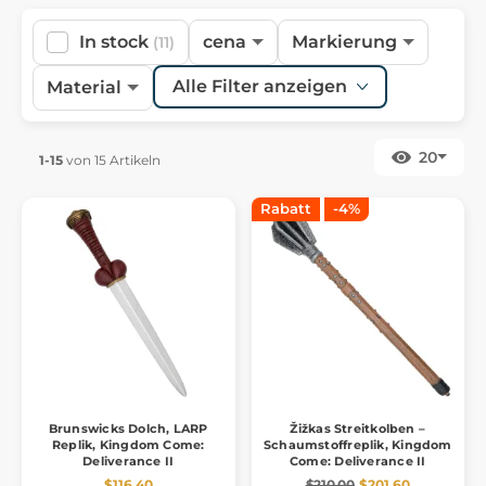
In stock
cena
Markierung
(11)
Alle Filter anzeigen
Material
20
1-15
von 15 Artikeln
Rabatt
-4%
Brunswicks Dolch, LARP
Žižkas Streitkolben –
Replik, Kingdom Come:
Schaumstoffreplik, Kingdom
Deliverance II
Come: Deliverance II
$116.40
$210.00
$201.60