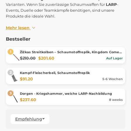
Varianten. Wenn Sie zuverlässige Schaumwaffen für
LARP
-
Events, Duelle oder Teamkämpfe benötigen, sind unsere
Produkte die ideale Wahl.
Mehr lesen
Bestseller
Žižkas Streitkolben – Schaumstoffreplik, Kingdom Come:
Deliverance II
$210.00
$201.60
Auf Lager
Kampf-Fleischerbeil, Schaumstoffreplik
$91.20
5-6 Wochen
Dorgen - Kriegshammer, weiche LARP-Nachbildung
$237.60
8 weeks
Empfehlung