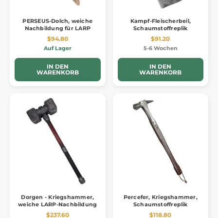
PERSEUS-Dolch, weiche
Kampf-Fleischerbeil,
Nachbildung für LARP
Schaumstoffreplik
$94.80
$91.20
Auf Lager
5-6 Wochen
IN DEN
IN DEN
WARENKORB
WARENKORB
Dorgen - Kriegshammer,
Percefer, Kriegshammer,
weiche LARP-Nachbildung
Schaumstoffreplik
$237.60
$118.80