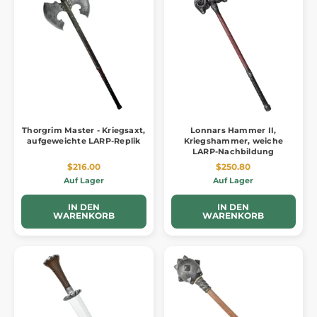
Thorgrim Master - Kriegsaxt,
Lonnars Hammer II,
aufgeweichte LARP-Replik
Kriegshammer, weiche
LARP-Nachbildung
$216.00
$250.80
Auf Lager
Auf Lager
IN DEN
IN DEN
WARENKORB
WARENKORB