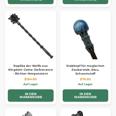
Replika der Waffe aus
Stabkopf für magischen
Kingdom Come: Deliverance
Zauberstab, blau,
- Richter-Morgenstern
Schaumstoff
$184.80
$76.80
Auf Lager
Auf Lager
IN DEN
IN DEN
WARENKORB
WARENKORB