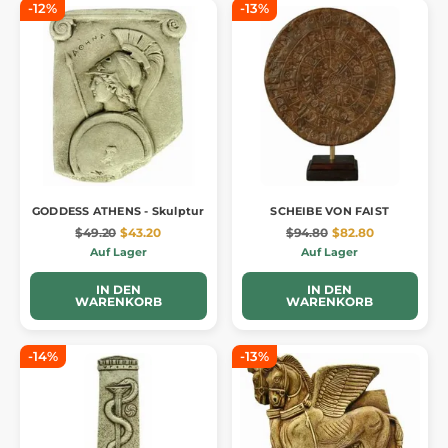
-12%
-13%
GODDESS ATHENS - Skulptur
SCHEIBE VON FAIST
$49.20
$43.20
$94.80
$82.80
Auf Lager
Auf Lager
IN DEN
IN DEN
WARENKORB
WARENKORB
-14%
-13%