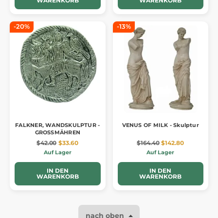
WARENKORB
WARENKORB
-20%
-13%
FALKNER, WANDSKULPTUR -
VENUS OF MILK - Skulptur
GROSSMÄHREN
$42.00
$33.60
$164.40
$142.80
Auf Lager
Auf Lager
IN DEN
IN DEN
WARENKORB
WARENKORB
nach oben