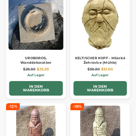
UROBOROS,
KELTISCHER KOPF - Mšecké
Wanddekoration
Žehrovice (Mühle)
$28.80
$25.20
$58.80
$51.60
Auf Lager
Auf Lager
IN DEN
IN DEN
WARENKORB
WARENKORB
-12%
-18%