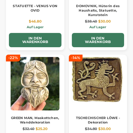
STATUETTE - VENUS VON
DOMOVNIK, Hüterin des
OVID
Haushalts, Statuette,
Kunststein
$46.80
$38.40
$30.00
Auf Lager
Auf Lager
IN DEN
IN DEN
WARENKORB
WARENKORB
-22%
-14%
GREEN MAN, Maskottchen,
TSCHECHISCHER LÖWE -
Wanddekoration
Dekoration
$32.40
$25.20
$34.80
$30.00