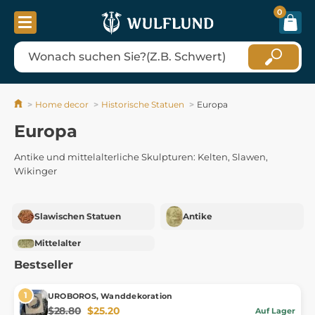
0
Home decor
Historische Statuen
Europa
Europa
Antike und mittelalterliche Skulpturen: Kelten, Slawen,
Wikinger
Slawischen Statuen
Antike
Mittelalter
Bestseller
UROBOROS, Wanddekoration
$28.80
$25.20
Auf Lager