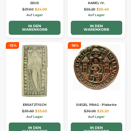
ZEUS
KAREL IV.
$27.60
$24.00
$55.20
$50.40
Auf Lager
Auf Lager
IN DEN
IN DEN
WARENKORB
WARENKORB
-15%
-16%
ERSATZTISCH
SIEGEL PRAG - Plakette
$39.60
$33.60
$30.00
$25.20
Auf Lager
Auf Lager
IN DEN
IN DEN