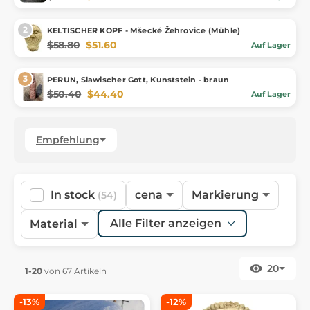
KELTISCHER KOPF - Mšecké Žehrovice (Mühle)
$58.80
$51.60
Auf Lager
PERUN, Slawischer Gott, Kunststein - braun
$50.40
$44.40
Auf Lager
Empfehlung
In stock
cena
Markierung
(54)
Alle Filter anzeigen
Material
20
1-20
von 67 Artikeln
-13%
-12%