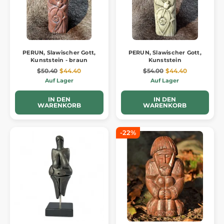
PERUN, Slawischer Gott,
PERUN, Slawischer Gott,
Kunststein - braun
Kunststein
$50.40
$44.40
$54.00
$44.40
Auf Lager
Auf Lager
IN DEN
IN DEN
WARENKORB
WARENKORB
-22%