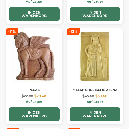
Auf Lager
Auf Lager
IN DEN
IN DEN
WARENKORB
WARENKORB
-11%
-13%
PEGAS
MELANCHOLISCHE ATENA
$22.80
$20.40
$45.60
$39.60
Auf Lager
Auf Lager
IN DEN
IN DEN
WARENKORB
WARENKORB