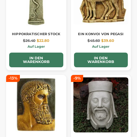
HIPPOKRATISCHER STOCK
EIN KONVOI VON PEGASI
$26.40
$22.80
$45.60
$39.60
Auf Lager
Auf Lager
IN DEN
IN DEN
WARENKORB
WARENKORB
-13%
-9%