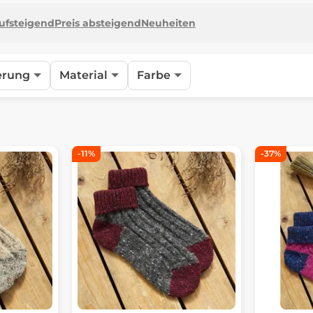
aufsteigend
Preis absteigend
Neuheiten
erung
Material
Farbe
-11%
-37%