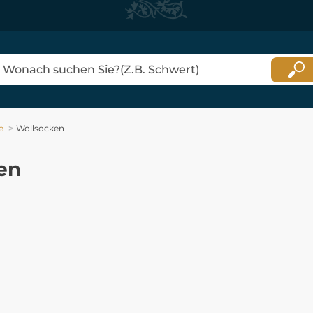
e
Wollsocken
en