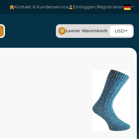
|
Kontakt & Kundenservice
Einloggen
Registrieren
0
Leerer Warenkorb
USD