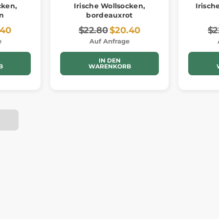
cken,
Irische Wollsocken,
Irisch
en
bordeauxrot
.40
$22.80
$20.40
$2
e
Auf Anfrage
IN DEN
B
WARENKORB