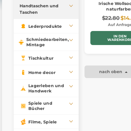
Irische Wollso
Gürtel
Handtaschen und
naturfarb
Wollkappen
Taschen
Schlüsselanhänger
$22.80
$14
Wollwesten
Patches und
Wolltaschen
Auf Anfrag
Lederprodukte
Wolldecken
Markierung
Taschen
IN DEN
Wollsocken
Geldbörsen
Schmiedearbeiten,
WARENKOR
Textilbeutel
Mintage
Wolldecken
Krawatten, Fliegen,
Taschentücher
Wolltaschen
Tischkultur
Gehstöcke
Ponchos, Mäntel
Handschuhe
nach oben
Home decor
Lagerleben und
Handwerk
Spiele und
Bücher
Filme, Spiele