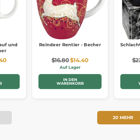
auf und
Reindeer Rentier - Becher
Schlacht
her
.40
$16.80
$14.40
$2
Auf Lager
IN DEN
B
WARENKORB
20 MEHR