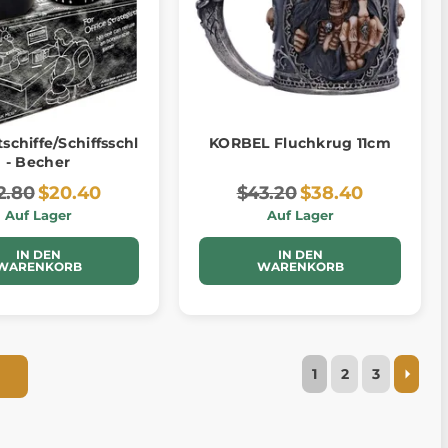
schiffe/Schiffsschlacht
KORBEL Fluchkrug 11cm
- Becher
2.80
$20.40
$43.20
$38.40
Auf Lager
Auf Lager
IN DEN
IN DEN
WARENKORB
WARENKORB
1
2
3