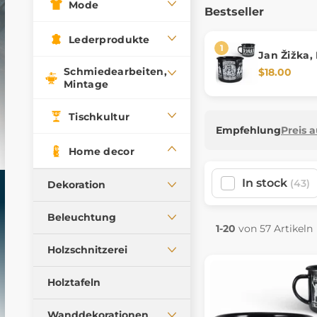
Mode
Bestseller
Lederprodukte
Jan Žižka,
Schmiedearbeiten,
$18.00
Mintage
Tischkultur
Empfehlung
Preis 
Home decor
In stock
(43)
Dekoration
Figuren, Lampen
Beleuchtung
1-20
von 57 Artikeln
Schmuckkästchen,
Deckenleuchten
Schachteln
Holzschnitzerei
Tischlampen
Tassen, Kelche
Statuetten und Truhen
Holztafeln
Öllampen
Historische Miniaturen
Wandlampen
Wanddekorationen
Produkte aus Geweih