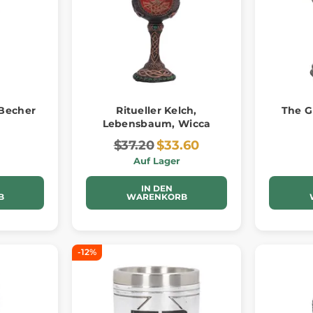
 Becher
Ritueller Kelch,
The G
Lebensbaum, Wicca
$37.20
$33.60
Auf Lager
IN DEN
B
WARENKORB
-12%