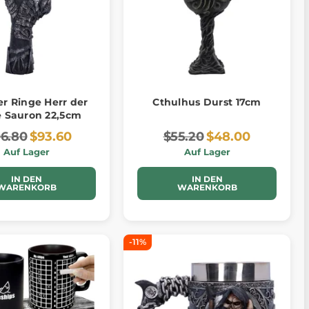
er Ringe Herr der
Cthulhus Durst 17cm
e Sauron 22,5cm
06.80
$93.60
$55.20
$48.00
Auf Lager
Auf Lager
IN DEN
IN DEN
WARENKORB
WARENKORB
-11%