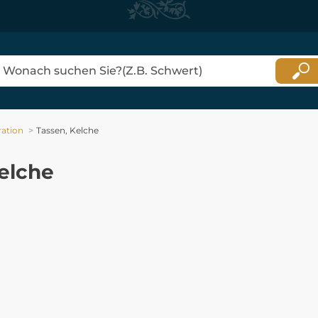
ation
Tassen, Kelche
elche