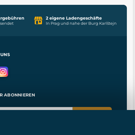
uhrgebühren
2 eigene Ladengeschäfte
rsendet
In Prag und nahe der Burg Karlštejn
 UNS
R ABONNIEREN
ANMELDEN