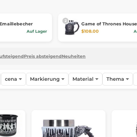
 Emaillebecher
Game of Thrones House
Tankard
$108.00
Auf Lager
A
aufsteigend
Preis absteigend
Neuheiten
cena
Markierung
Material
Thema