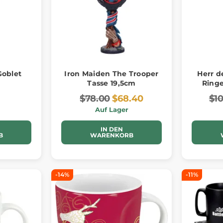
Goblet
Iron Maiden The Trooper
Herr d
Tasse 19,5cm
Ring
$78.00
$68.40
$1
Auf Lager
IN DEN
B
WARENKORB
-14%
-11%