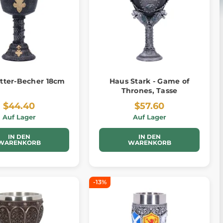
itter-Becher 18cm
Haus Stark - Game of
Thrones, Tasse
$44.40
$57.60
Auf Lager
Auf Lager
IN DEN
IN DEN
WARENKORB
WARENKORB
-13%