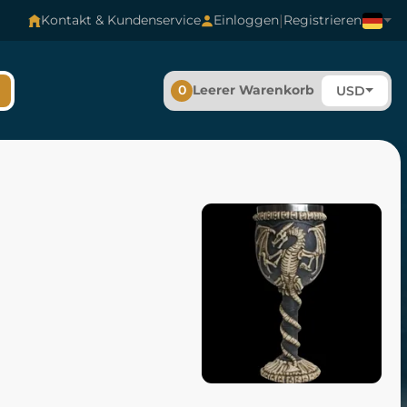
|
Kontakt & Kundenservice
Einloggen
Registrieren
0
Leerer Warenkorb
USD