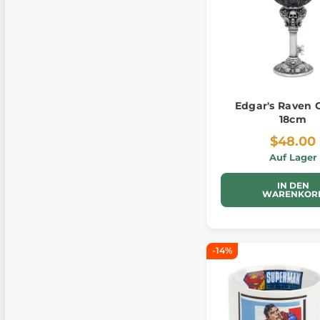
Edgar's Raven 
18cm
$48.00
Auf Lager
IN DEN
WARENKOR
-14%