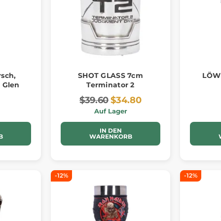
rsch,
SHOT GLASS 7cm
LÖW
 Glen
Terminator 2
$39.60
$34.80
Auf Lager
IN DEN
B
WARENKORB
-12%
-12%