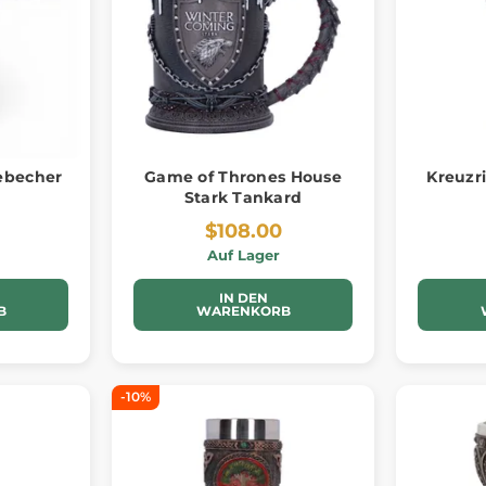
lebecher
Game of Thrones House
Kreuzr
Stark Tankard
$108.00
Auf Lager
IN DEN
B
WARENKORB
-10%