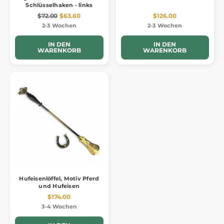
Schlüsselhaken - links
$72.00
$63.60
$126.00
2-3 Wochen
2-3 Wochen
IN DEN
IN DEN
WARENKORB
WARENKORB
Hufeisenlöffel, Motiv Pferd
und Hufeisen
$174.00
3-4 Wochen