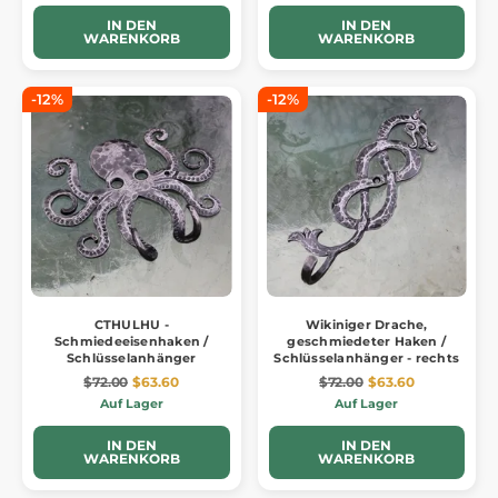
IN DEN
IN DEN
WARENKORB
WARENKORB
-12%
-12%
CTHULHU -
Wikiniger Drache,
Schmiedeeisenhaken /
geschmiedeter Haken /
Schlüsselanhänger
Schlüsselanhänger - rechts
$72.00
$63.60
$72.00
$63.60
Auf Lager
Auf Lager
IN DEN
IN DEN
WARENKORB
WARENKORB