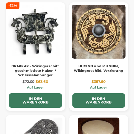
-12%
DRAKKAR - Wikingerschiff,
HUGINN und MUNNIN,
geschmiedete Haken /
Wikingerschild, Verzierung
Schlüsselanhänger
$72.00
$63.60
$357.60
Auf Lager
Auf Lager
IN DEN
IN DEN
WARENKORB
WARENKORB