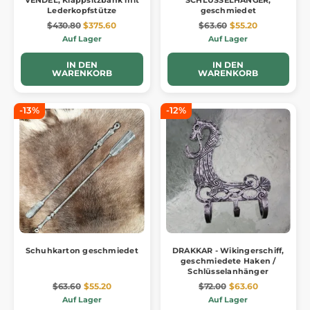
Lederkopfstütze
geschmiedet
$430.80
$375.60
$63.60
$55.20
Auf Lager
Auf Lager
IN DEN
IN DEN
WARENKORB
WARENKORB
-13%
-12%
Schuhkarton geschmiedet
DRAKKAR - Wikingerschiff,
geschmiedete Haken /
Schlüsselanhänger
$63.60
$55.20
$72.00
$63.60
Auf Lager
Auf Lager