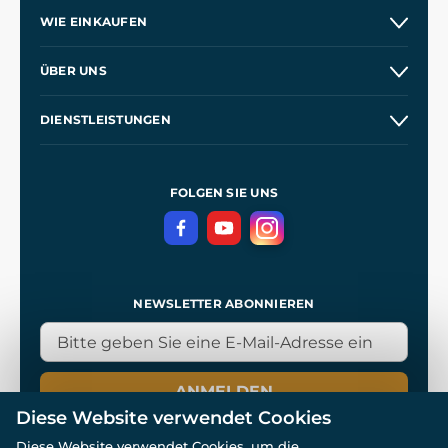
WIE EINKAUFEN
Kontakt
ÜBER UNS
Etsy Shop
Unsere Geschichte
DIENSTLEISTUNGEN
Großhandel
Unsere Werkstätten
Versand und Zahlung
Referenzen
und
Kingdom Come: Deliverance
Geschäftsbedingungen
FOLGEN SIE UNS
Datenschutz
NEWSLETTER ABONNIEREN
ANMELDEN
Diese Website verwendet Cookies
Diese Website verwendet Cookies, um die