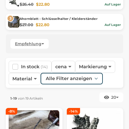
$26.40
$22.80
Auf Lager
Ahornblatt - Schlüsselhalter / Kleiderständer
$27.00
$22.80
Auf Lager
Empfehlung
In stock
cena
Markierung
(14)
Alle Filter anzeigen
Material
20
1-19
von 19 Artikeln
-8%
-14%