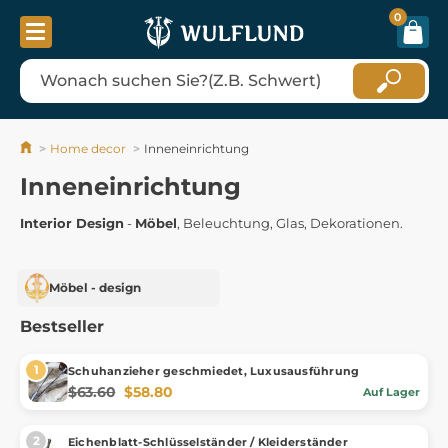
0
Home decor
Inneneinrichtung
Inneneinrichtung
Interior Design
-
Möbel
, Beleuchtung, Glas, Dekorationen.
Möbel - design
Bestseller
Schuhanzieher geschmiedet, Luxusausführung
$63.60
$58.80
Auf Lager
Eichenblatt-Schlüsselständer / Kleiderständer