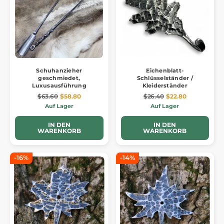
Schuhanzieher
Eichenblatt-
geschmiedet,
Schlüsselständer /
Luxusausführung
Kleiderständer
$63.60
$58.80
$26.40
$22.80
Auf Lager
Auf Lager
IN DEN
IN DEN
WARENKORB
WARENKORB
-16%
-14%