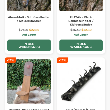
Ahornblatt - Schlüsselhalter
PLATAN - Blatt-
/ Kleiderständer
Schlüsselhalter /
Kleiderständer
$27.00
$22.80
$26.40
$22.80
Auf Lager
Auf Lager
IN DEN
IN DEN
WARENKORB
WARENKORB
-13%
-13%
VENDEL, Klappsitzbank mit
SCHLÜSSELHÄNGER,