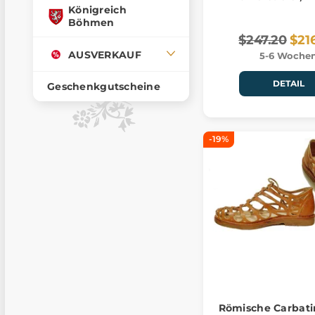
Königreich
Böhmen
$247.20
$21
AUSVERKAUF
5-6 Woche
DETAIL
Geschenkgutscheine
-19%
Römische Carbati