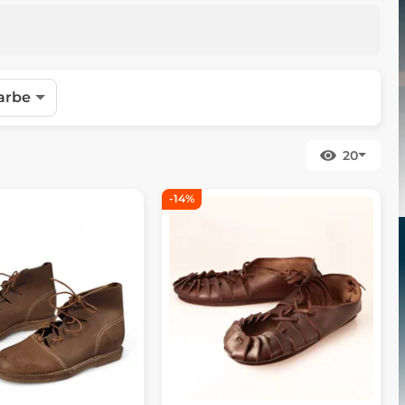
arbe
20
-14%