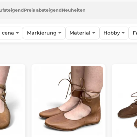
aufsteigend
Preis absteigend
Neuheiten
cena
Markierung
Material
Hobby
F