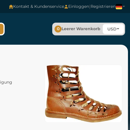
|
Kontakt & Kundenservice
Einloggen
Registrieren
0
Leerer Warenkorb
USD
tigung