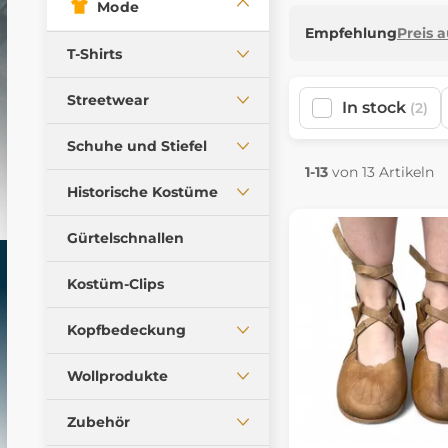
Mode
Empfehlung
Preis 
T-Shirts
Heidnische T-Shirts
Streetwear
In stock
(2)
Damen-T-Shirts
Kapuzenpullover
Schuhe und Stiefel
Tanktops
Jacken
1-13
von 13 Artikeln
Antik Schuhe
Historische Kostüme
Shorts
Wikingerschuhe
Historische
Gürtelschnallen
Gotische Schuhe
Herrenkostüme
Renaisance Schuhe
Kleidung für Damen
Kostüm-Clips
Andere Schuhe
Kopfbedeckung
Kopfbedeckung
Diademe und Kronen
Flachkappe
Wollprodukte
Dekorative Textilgürtel
Hüte
Fahnen und Banner
Flachkappe aus Wolle
Zubehör
Taschen und Beutel
Wollpullover