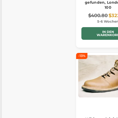
gefunden, Lond
100
$400.80
$32
5-6 Woche
IN DEN
WARENKOR
-13%