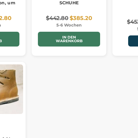
on, um
SCHUHE
2.80
$442.80
$385.20
$45
n
5-6 Wochen
IN DEN
B
WARENKORB