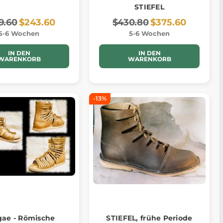
STIEFEL
9.60
$243.60
$430.80
$375.60
5-6 Wochen
5-6 Wochen
IN DEN
IN DEN
WARENKORB
WARENKORB
-13%
gae - Römische
STIEFEL, frühe Periode