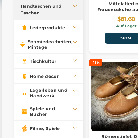
Mittelalterli
Gürtel
Handtaschen und
Frauenschuhe au
Wollkappen
Taschen
Schlüsselanhänger
$81.60
Wollwesten
Patches und
Wolltaschen
Auf Lager
Lederprodukte
Wolldecken
Markierung
Taschen
DETAIL
Wollsocken
Geldbörsen
Schmiedearbeiten,
Textilbeutel
Mintage
Wolldecken
Krawatten, Fliegen,
Taschentücher
Wolltaschen
Tischkultur
-13%
Gehstöcke
Ponchos, Mäntel
Handschuhe
Home decor
Lagerleben und
Handwerk
Spiele und
Bücher
Filme, Spiele
Römerstiefel,