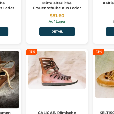
che
Mittelalterliche
Kelti
s Leder
Frauenschuhe aus Leder
$81.60
Auf Lager
DETAIL
-13%
-13%
 Damen
CALIGAE, Römische
KELTIS