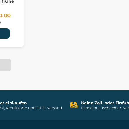
, frühe
0.00
n
her einkaufen
Keine Zoll- oder Einf
al, Kreditkarte und DPD-Versand
Direkt aus Tschechien ve