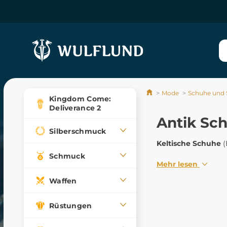
Mode
Schuhe und S
Kingdom Come:
Deliverance 2
Antik Sc
Silberschmuck
Keltische Schuhe
(
Schmuck
Mehr lesen
Waffen
Rüstungen