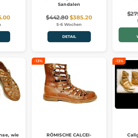
Sandalen
$27
6.00
$442.80
$385.20
n
5-6 Wochen
DETAIL
-13%
-13%
nae, wie
RÖMISCHE CALCEI-
Cali