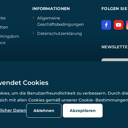
INFORMATIONEN
FOLGEN SIE
hte
Allgemeine
Geschäftsbedingungen
tten
Datenschutzerklärung
d
Kingdom
nce
NEWSLETTE
wendet Cookies
ies, um die Benutzerfreundlichkeit zu verbessern. Durch di
 sich mit allen Cookies gemäß unserer Cookie- Bestimmunge
© Alle Rechte vorbehalten. www.wulflund.de 2007-2026.
Powered by
Simplia.cz
, protected by reCAPTCHA.
licher Daten
Ablehnen
Akzeptieren