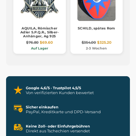
AQUILA, Römischer
SCHILD, spätes Rom
Adler S.P.Q.R., Silber-
Anhänger, Ag 925
$76.80
$69.60
$354.00
$325.20
Auf Lager
2-3 Wochen
Google 4,6/5 · Trustpilot 4,5/5
Von verifizierten Kunden bewertet
Sicher einkaufen
PayPal, Kreditkarte und DPD-Versand
Keine Zoll- oder Einfuhrgebühren
Direkt aus Tschechien versendet