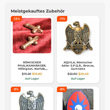
Meistgekauftes Zubehör
-13%
-11%
RÖMISCHER
AQUILA, Römischer
PHALIKANHÄNGER,
Adler S.P.Q.R., Bronze,
Hillington, Norfolk,
Gurtniete
Bronze
$19.20
$16.80
$22.80
$20.40
Auf Lager
Auf Lager
-9%
-8%