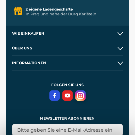
2 eigene Ladengeschäfte
In Prag und nahe der Burg Karlštejn
WIE EINKAUFEN
Versand und Zahlung
ÜBER UNS
Großhandel
Unsere Geschichte
INFORMATIONEN
Kontakt
Unsere Werkstätten
Allgemeine Geschäftsbedingungen
Referenzen
und
Kingdom Come: Deliverance
Datenschutzerklärung
FOLGEN SIE UNS
NEWSLETTER ABONNIEREN