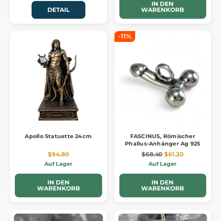
IN DEN
DETAIL
WARENKORB
-11%
Apollo Statuette 24cm
FASCINUS, Römischer
Phallus-Anhänger Ag 925
$94.80
$68.40
$61.20
Auf Lager
Auf Lager
IN DEN
IN DEN
WARENKORB
WARENKORB