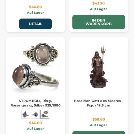
$43.20
$40.80
Auf Lager
Auf Lager
IN DEN
DETAIL
WARENKORB
STROMBOLI, Ring,
Poseidon Gott des Meeres -
Rosenquarz, Silber 925/1000
Figur 18,5 cm
$58.80
$46.80
Auf Lager
Auf Lager