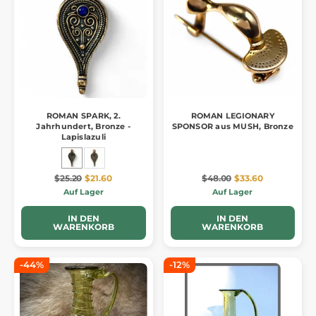
ROMAN SPARK, 2.
ROMAN LEGIONARY
Jahrhundert, Bronze -
SPONSOR aus MUSH, Bronze
Lapislazuli
$25.20
$21.60
$48.00
$33.60
Auf Lager
Auf Lager
IN DEN
IN DEN
WARENKORB
WARENKORB
-44%
-12%