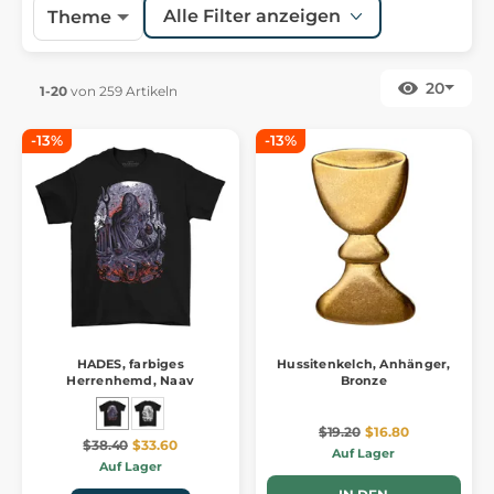
Alle Filter anzeigen
Theme
20
1-20
von 259 Artikeln
-13%
-13%
HADES, farbiges
Hussitenkelch, Anhänger,
Herrenhemd, Naav
Bronze
$19.20
$16.80
$38.40
$33.60
Auf Lager
Auf Lager