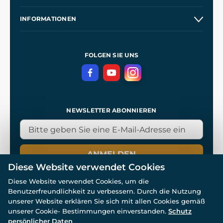
Großhandel
Unsere Geschichte
INFORMATIONEN
Kontakt
Unsere Werkstätten
Allgemeine Geschäftsbedingungen
Referenzen
und
Kingdom Come: Deliverance
Datenschutzerklärung
FOLGEN SIE UNS
NEWSLETTER ABONNIEREN
ANMELDEN
Diese Website verwendet Cookies
Diese Website verwendet Cookies, um die
Benutzerfreundlichkeit zu verbessern. Durch die Nutzung
unserer Website erklären Sie sich mit allen Cookies gemäß
unserer Cookie- Bestimmungen einverstanden.
Schutz
© Alle Rechte vorbehalten. www.wulflund.de 2007-2026.
persönlicher Daten
Powered by
Simplia.cz
, protected by reCAPTCHA.