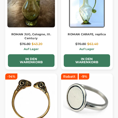
ROMAN JUG, Cologne, III.
ROMAN CARAFE, replica
Century
$76.80
$43.20
$70.80
$62.40
Auf Lager
Auf Lager
IN DEN
IN DEN
WARENKORB
WARENKORB
-14%
Rabatt
-9%