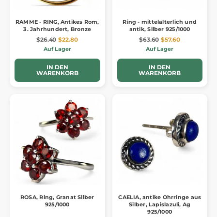
RAMME - RING, Antikes Rom,
Ring - mittelalterlich und
3. Jahrhundert, Bronze
antik, Silber 925/1000
$26.40
$22.80
$63.60
$57.60
Auf Lager
Auf Lager
IN DEN
IN DEN
WARENKORB
WARENKORB
ROSA, Ring, Granat Silber
CAELIA, antike Ohrringe aus
925/1000
Silber, Lapislazuli, Ag
925/1000