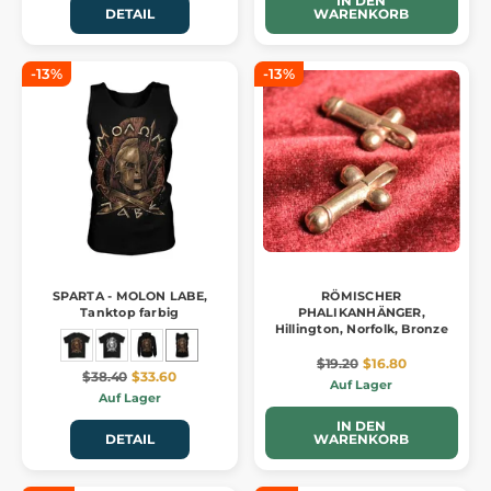
IN DEN
DETAIL
WARENKORB
-13%
-13%
SPARTA - MOLON LABE,
RÖMISCHER
Tanktop farbig
PHALIKANHÄNGER,
Hillington, Norfolk, Bronze
$19.20
$16.80
$38.40
$33.60
Auf Lager
Auf Lager
IN DEN
DETAIL
WARENKORB