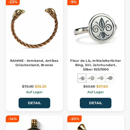
-23%
-9%
RAMME - Armband, Antikes
Fleur de Lis, mittelalterlicher
Griechenland, Bronze
Ring, XIII. Jahrhundert,
Silber 925/1000
$72.00
$55.20
$63.60
$57.60
Auf Lager
Auf Lager
DETAIL
DETAIL
-14%
-30%