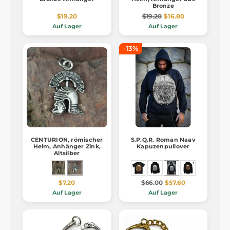
Bronze
$19.20
$19.20
$16.80
Auf Lager
Auf Lager
-13%
CENTURION, römischer
S.P.Q.R. Roman Naav
Helm, Anhänger Zink,
Kapuzenpullover
Altsilber
$7.20
$66.00
$57.60
Auf Lager
Auf Lager