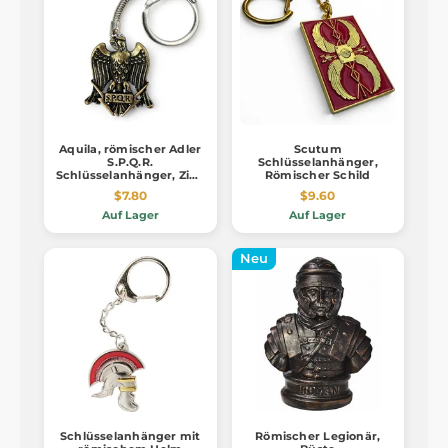
Aquila, römischer Adler
Scutum
S.P.Q.R.
Schlüsselanhänger,
Schlüsselanhänger, Zink
Römischer Schild
Altmessing
$7.80
$9.60
Auf Lager
Auf Lager
Neu
Schlüsselanhänger mit
Römischer Legionär,