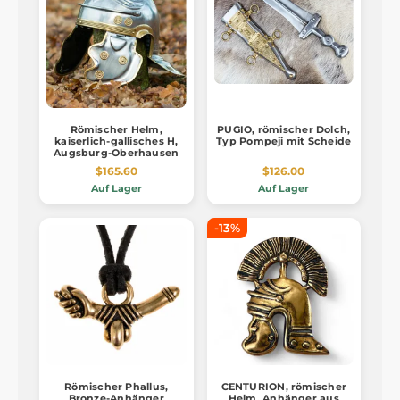
Römischer Helm,
PUGIO, römischer Dolch,
kaiserlich-gallisches H,
Typ Pompeji mit Scheide
Augsburg-Oberhausen
$165.60
$126.00
Auf Lager
Auf Lager
-13%
Römischer Phallus,
CENTURION, römischer
Bronze-Anhänger
Helm, Anhänger aus