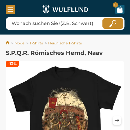
0
Mode
T-Shirts
Heidnische T-Shirts
S.P.Q.R. Römisches Hemd, Naav
-13%