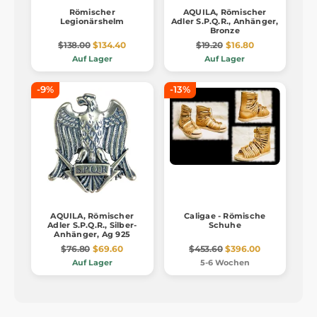
Römischer
AQUILA, Römischer
Legionärshelm
Adler S.P.Q.R., Anhänger,
Bronze
$138.00
$134.40
$19.20
$16.80
Auf Lager
Auf Lager
-9%
-13%
AQUILA, Römischer
Caligae - Römische
Adler S.P.Q.R., Silber-
Schuhe
Anhänger, Ag 925
$76.80
$69.60
$453.60
$396.00
Auf Lager
5-6 Wochen