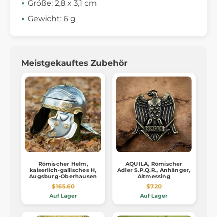
Größe: 2,8 x 3,1 cm
Gewicht: 6 g
Meistgekauftes Zubehör
Römischer Helm,
AQUILA, Römischer
kaiserlich-gallisches H,
Adler S.P.Q.R., Anhänger,
Augsburg-Oberhausen
Altmessing
$165.60
$7.20
Auf Lager
Auf Lager