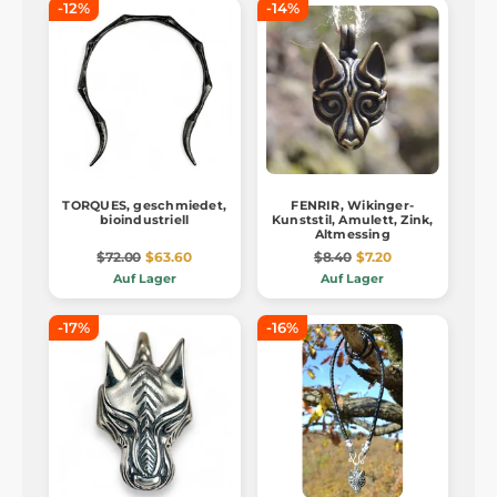
-12%
-14%
TORQUES, geschmiedet,
FENRIR, Wikinger-
bioindustriell
Kunststil, Amulett, Zink,
Altmessing
$72.00
$63.60
$8.40
$7.20
Auf Lager
Auf Lager
-17%
-16%