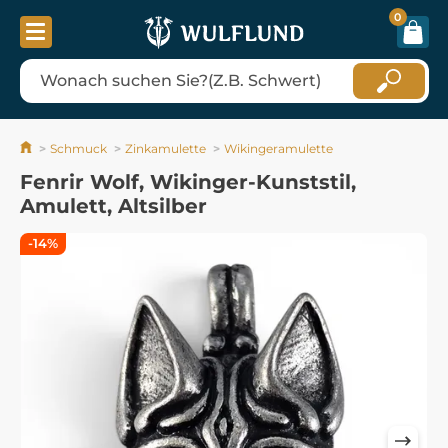
0
Schmuck
Zinkamulette
Wikingeramulette
Fenrir Wolf, Wikinger-Kunststil,
Amulett, Altsilber
-14%