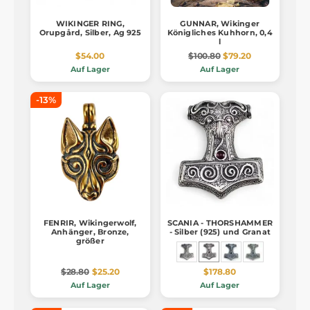
WIKINGER RING,
GUNNAR, Wikinger
Orupgård, Silber, Ag 925
Königliches Kuhhorn, 0,4
l
$54.00
$100.80
$79.20
Auf Lager
Auf Lager
-13%
FENRIR, Wikingerwolf,
SCANIA - THORSHAMMER
Anhänger, Bronze,
- Silber (925) und Granat
größer
$28.80
$25.20
$178.80
Auf Lager
Auf Lager