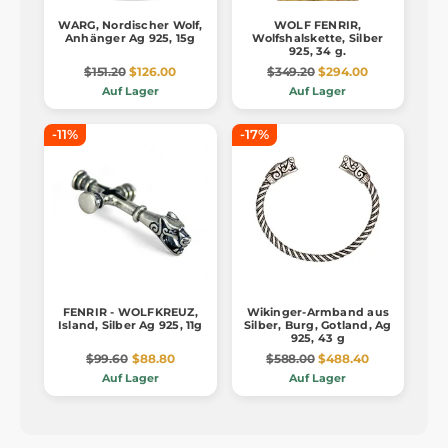
WARG, Nordischer Wolf,
WOLF FENRIR,
Anhänger Ag 925, 15g
Wolfshalskette, Silber
925, 34 g.
$151.20
$126.00
$349.20
$294.00
Auf Lager
Auf Lager
-11%
-17%
FENRIR - WOLFKREUZ,
Wikinger-Armband aus
Island, Silber Ag 925, 11g
Silber, Burg, Gotland, Ag
925, 43 g
$99.60
$88.80
$588.00
$488.40
Auf Lager
Auf Lager