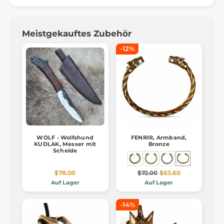
Meistgekauftes Zubehör
-12%
WOLF - Wolfshund
FENRIR, Armband,
KUDLAK, Messer mit
Bronze
Scheide
$78.00
$72.00
$63.60
Auf Lager
Auf Lager
-14%