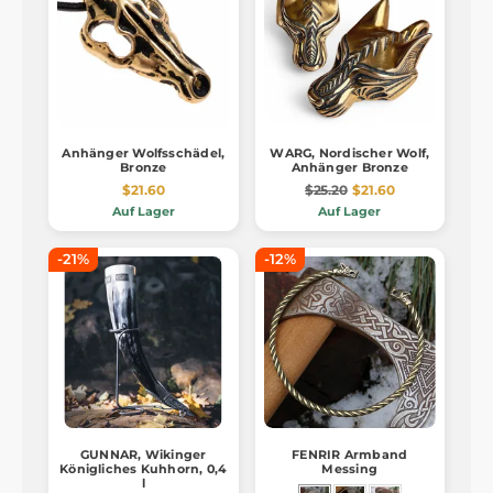
Anhänger Wolfsschädel,
WARG, Nordischer Wolf,
Bronze
Anhänger Bronze
$21.60
$25.20
$21.60
Auf Lager
Auf Lager
-21%
-12%
GUNNAR, Wikinger
FENRIR Armband
Königliches Kuhhorn, 0,4
Messing
l