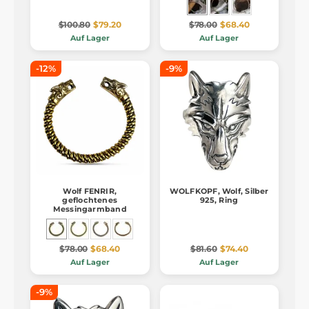
$100.80
$79.20
$78.00
$68.40
Auf Lager
Auf Lager
-12%
-9%
Wolf FENRIR,
WOLFKOPF, Wolf, Silber
geflochtenes
925, Ring
Messingarmband
$78.00
$68.40
$81.60
$74.40
Auf Lager
Auf Lager
-9%