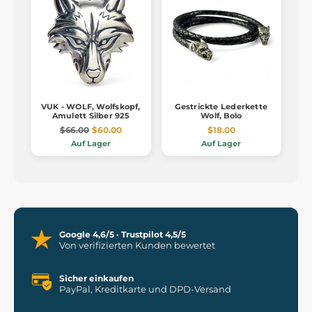
VUK - WOLF, Wolfskopf,
Gestrickte Lederkette
Amulett Silber 925
Wolf, Bolo
$66.00
$60.00
$18.00
Auf Lager
Auf Lager
Google 4,6/5 · Trustpilot 4,5/5
Von verifizierten Kunden bewertet
Sicher einkaufen
PayPal, Kreditkarte und DPD-Versand