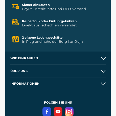
Sicher einkaufen
PayPal, Kreditkarte und DPD-Versand
Keine Zoll- oder Einfuhrgebühren
Direkt aus Tschechien versendet
2 eigene Ladengeschäfte
In Prag und nahe der Burg Karlštejn
WIE EINKAUFEN
Versand und Zahlung
ÜBER UNS
Großhandel
Unsere Geschichte
INFORMATIONEN
Kontakt
Unsere Werkstätten
Allgemeine Geschäftsbedingungen
Referenzen
und
Kingdom Come: Deliverance
Datenschutzerklärung
FOLGEN SIE UNS