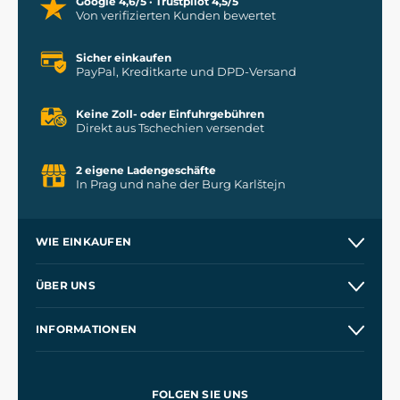
Google 4,6/5 · Trustpilot 4,5/5
Von verifizierten Kunden bewertet
Sicher einkaufen
PayPal, Kreditkarte und DPD-Versand
Keine Zoll- oder Einfuhrgebühren
Direkt aus Tschechien versendet
2 eigene Ladengeschäfte
In Prag und nahe der Burg Karlštejn
WIE EINKAUFEN
Versand und Zahlung
ÜBER UNS
Großhandel
Unsere Geschichte
INFORMATIONEN
Kontakt
Unsere Werkstätten
Allgemeine Geschäftsbedingungen
Referenzen
und
Kingdom Come: Deliverance
Datenschutzerklärung
FOLGEN SIE UNS