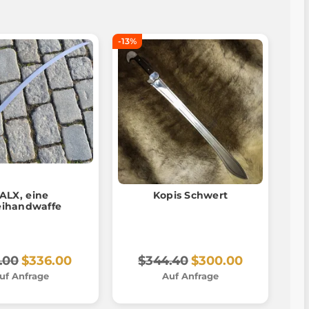
-13%
ALX, eine
Kopis Schwert
ihandwaffe
.00
$336.00
$344.40
$300.00
uf Anfrage
Auf Anfrage