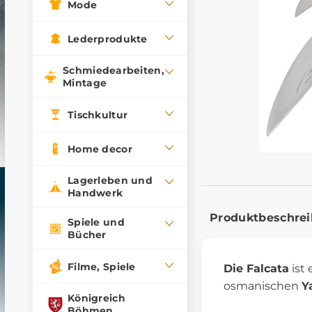
Mode
Lederprodukte
Schmiedearbeiten,
Mintage
Tischkultur
Home decor
Lagerleben und
Handwerk
Produktbeschre
Spiele und
Bücher
Filme, Spiele
Die Falcata
ist 
osmanischen
Y
Königreich
Böhmen