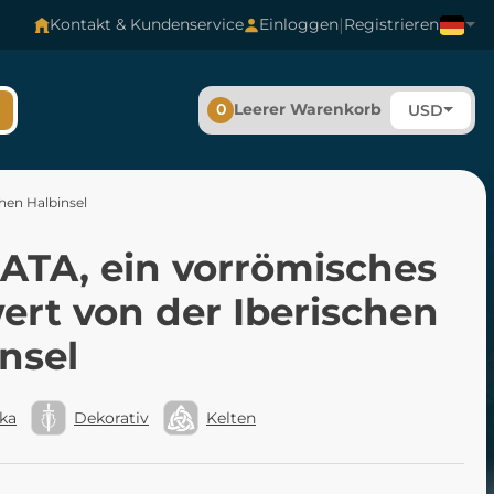
|
Kontakt & Kundenservice
Einloggen
Registrieren
0
Leerer Warenkorb
USD
hen Halbinsel
ATA, ein vorrömisches
ert von der Iberischen
nsel
ka
Dekorativ
Kelten