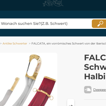
Antike Schwerter
FALCATA, ein vorrömisches Schwert von der Iberisc
FALC
Schw
Halbi
Deepee