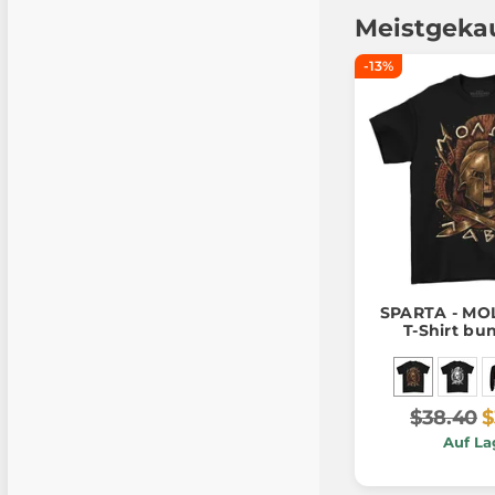
Meistgeka
-13%
SPARTA - MO
T-Shirt bu
$38.40
$
Auf La