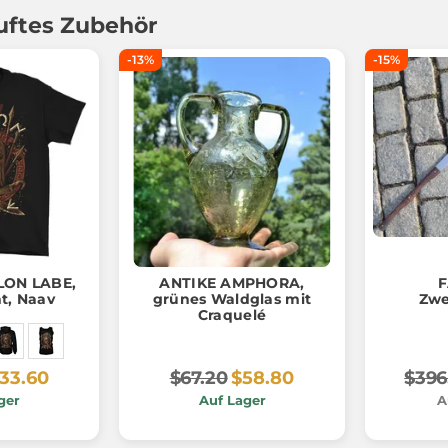
uftes Zubehör
-13%
-15%
LON LABE,
ANTIKE AMPHORA,
F
nt, Naav
grünes Waldglas mit
Zwe
Craquelé
33.60
$67.20
$58.80
$396
ger
Auf Lager
A