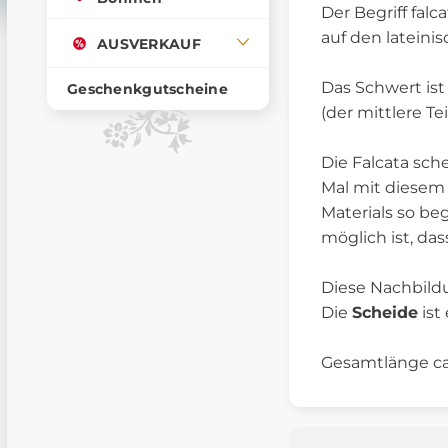
Der Begriff fal
auf den lateini
AUSVERKAUF
Das Schwert ist
Geschenkgutscheine
(der mittlere Te
Die Falcata sch
Mal mit diesem
Materials so be
möglich ist, da
Diese Nachbild
Die
Scheide
ist
Gesamtlänge ca.