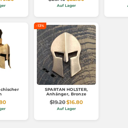
ger
Auf Lager
-13%
echischer
SPARTAN HOLSTER,
m
Anhänger, Bronze
.80
$19.20
$16.80
ger
Auf Lager