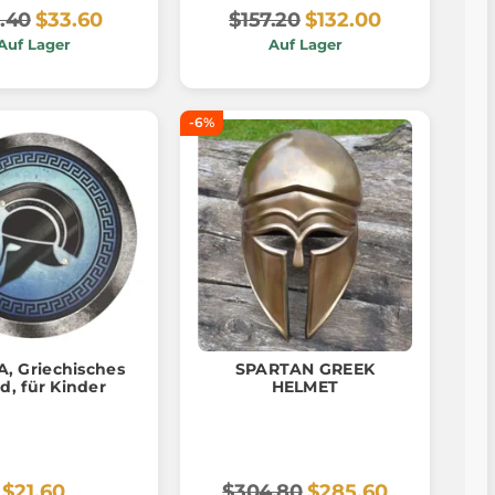
.40
$33.60
$157.20
$132.00
Auf Lager
Auf Lager
-6%
, Griechisches
SPARTAN GREEK
ld, für Kinder
HELMET
$21.60
$304.80
$285.60