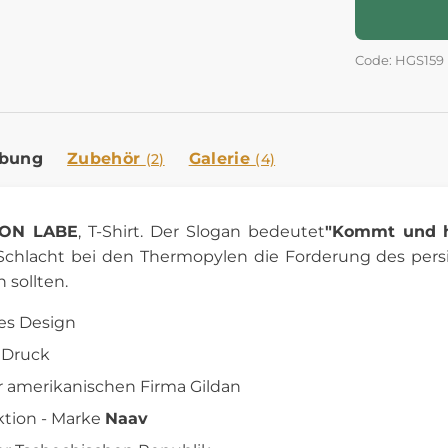
Code: HGS159
ibung
Zubehör
Galerie
(2)
(4)
ON LABE
, T-Shirt. Der Slogan bedeutet
"Kommt und h
 Schlacht bei den Thermopylen die Forderung des persi
 sollten.
es Design
 Druck
er amerikanischen Firma Gildan
tion - Marke
Naav