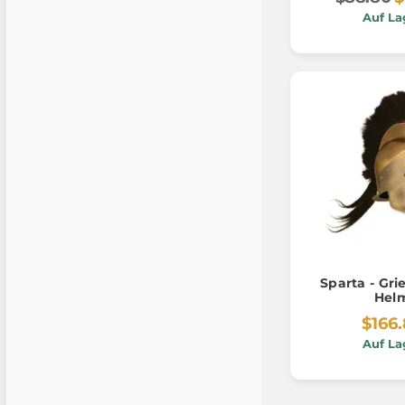
Auf La
Sparta - Gri
Hel
$166
Auf La