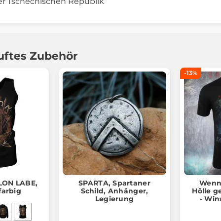
er Tschechischen Republik
uftes Zubehör
-13%
LON LABE,
SPARTA, Spartaner
Wenn 
farbig
Schild, Anhänger,
Hölle g
Legierung
- Win