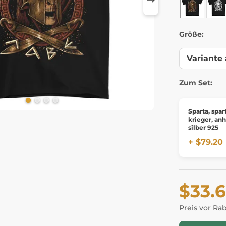
Größe:
Zum Set:
Sparta, spar
krieger, an
silber 925
+ $79.20
$33.
Preis vor Ra