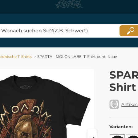
idnische T-Shirts
SPARTA - MOLON LABE, T-Shirt bunt, Naav
SPAR
Shirt
Antikes
Varianten: