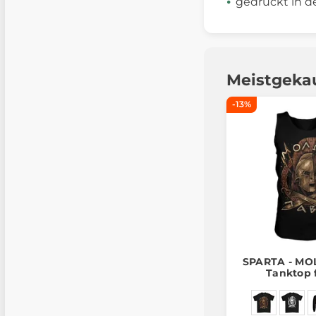
gedruckt in d
Meistgeka
-13%
SPARTA - MO
Tanktop 