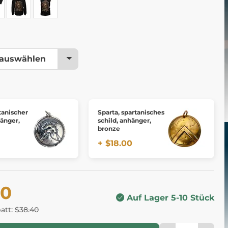
tanischer
Sparta, spartanisches
hänger,
schild, anhänger,
bronze
+ $18.00
60
Auf Lager 5-10 Stück
batt:
$38.40