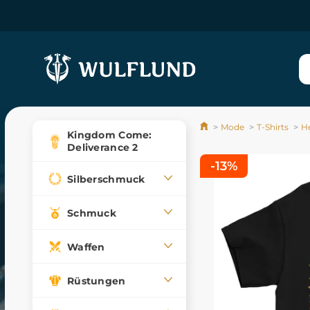
Mode
T-Shirts
He
Kingdom Come:
Deliverance 2
-13%
Silberschmuck
Schmuck
Waffen
Rüstungen