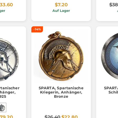
33.60
$7.20
$38
ger
Auf Lager
-14%
tanischer
SPARTA, Spartanische
SPARTA
nhänger,
Kriegerin, Anhänger,
Schi
 925
Bronze
79.20
$26.40
$22.80