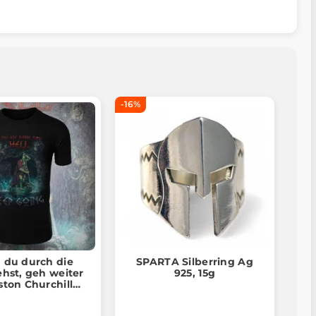
-16%
du durch die
SPARTA Silberring Ag
ehst, geh weiter
925, 15g
ston Churchill
THIRTEEN