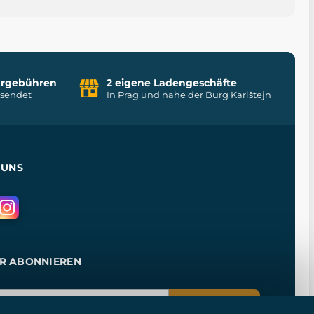
uhrgebühren
2 eigene Ladengeschäfte
rsendet
In Prag und nahe der Burg Karlštejn
 UNS
R ABONNIEREN
ANMELDEN