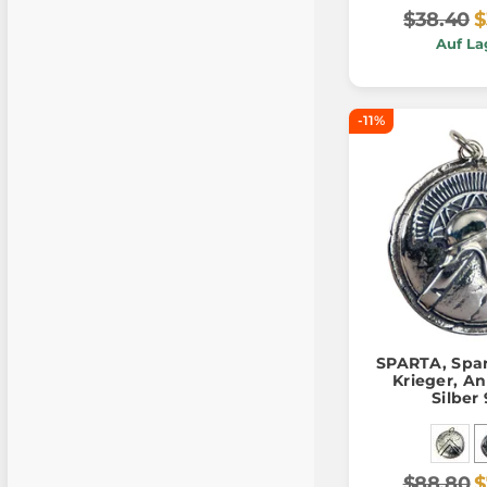
$38.40
$
Auf La
-11%
SPARTA, Spar
Krieger, A
Silber
$88.80
$