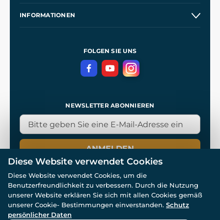
Großhandel
Unsere Geschichte
INFORMATIONEN
Kontakt
Unsere Werkstätten
Allgemeine Geschäftsbedingungen
Referenzen
und
Kingdom Come: Deliverance
Datenschutzerklärung
FOLGEN SIE UNS
NEWSLETTER ABONNIEREN
ANMELDEN
Diese Website verwendet Cookies
Diese Website verwendet Cookies, um die
Benutzerfreundlichkeit zu verbessern. Durch die Nutzung
unserer Website erklären Sie sich mit allen Cookies gemäß
unserer Cookie- Bestimmungen einverstanden.
Schutz
© Alle Rechte vorbehalten. www.wulflund.de 2007-2026.
persönlicher Daten
Powered by
Simplia.cz
, protected by reCAPTCHA.