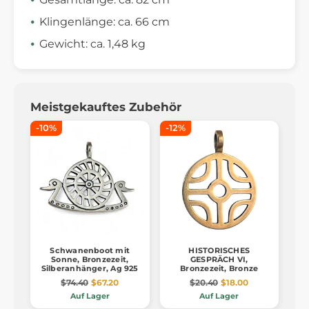
Klingenlänge: ca. 66 cm
Gewicht: ca. 1,48 kg
Meistgekauftes Zubehör
-10%
-12%
Schwanenboot mit
HISTORISCHES
Sonne, Bronzezeit,
GESPRÄCH VI,
Silberanhänger, Ag 925
Bronzezeit, Bronze
$74.40
$67.20
$20.40
$18.00
Auf Lager
Auf Lager