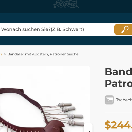
en
Bandalier mit Aposteln, Patronentasche
Banda
Patr
Tschech
$244