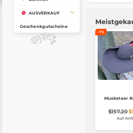
AUSVERKAUF
Meistgeka
Geschenkgutscheine
-7%
Musketeer R
$157.20
$
Auf Anf