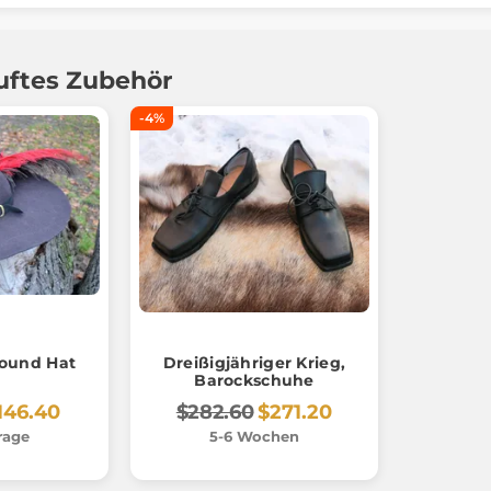
uftes Zubehör
-4%
ound Hat
Dreißigjähriger Krieg,
Barockschuhe
146.40
$282.60
$271.20
rage
5-6 Wochen