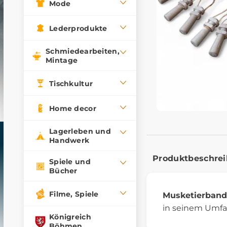
Mode
Lederprodukte
Schmiedearbeiten,
Mintage
Tischkultur
Home decor
Lagerleben und
Handwerk
Produktbeschre
Spiele und
Bücher
Filme, Spiele
Musketierband
in seinem Umfan
Königreich
Böhmen