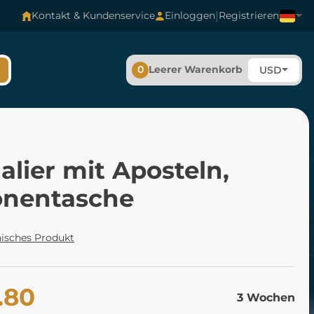
|
Kontakt & Kundenservice
Einloggen
Registrieren
0
Leerer Warenkorb
USD
lier mit Aposteln,
onentasche
isches Produkt
.80
3 Wochen