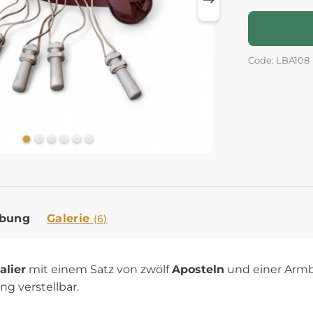
Code: LBA108
ibung
Galerie
(6)
alier
mit einem Satz von zwölf
Aposteln
und einer Armbr
g verstellbar.