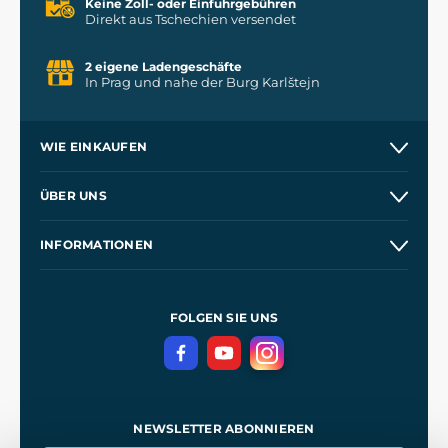
Keine Zoll- oder Einfuhrgebühren
Direkt aus Tschechien versendet
2 eigene Ladengeschäfte
In Prag und nahe der Burg Karlštejn
WIE EINKAUFEN
Versand und Zahlung
ÜBER UNS
Großhandel
Unsere Geschichte
INFORMATIONEN
Kontakt
Unsere Werkstätten
Allgemeine Geschäftsbedingungen
Referenzen
und
Kingdom Come: Deliverance
Datenschutzerklärung
FOLGEN SIE UNS
NEWSLETTER ABONNIEREN