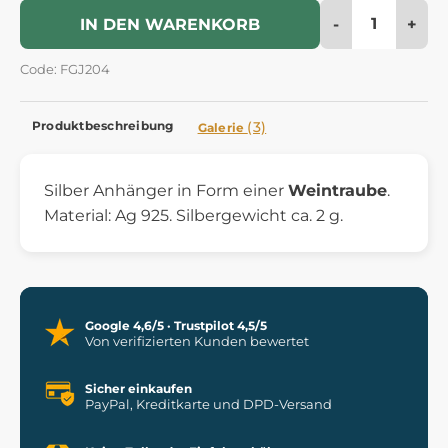
-
+
IN DEN WARENKORB
Code: FGJ204
Produktbeschreibung
(3)
Galerie
Silber Anhänger in Form einer
Weintraube
.
Material: Ag 925. Silbergewicht ca. 2 g.
Google 4,6/5 · Trustpilot 4,5/5
Von verifizierten Kunden bewertet
Sicher einkaufen
PayPal, Kreditkarte und DPD-Versand